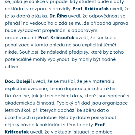
se, jaká je sankce v případě, kdy student bude s daty
nakládat v rozporu s pravidly.
Prof. Krištoufek
uvedl, že
je to dobrá otázka.
Dr. Říha
uvedl, že odpovědnost se
přenáší na vedoucího a zdá se mu, že případná úprava
bude vyžadovat projednání s odborovými
organizacemi.
Prof. Krištoufek
uvedl, že sankce a
penalizace v tomto ohledu nejsou explicitní téměř
nikde. Souhlasí, že následné předpisy, které by z toho
potenciálně mohly vyplynout, by mohly být hodně
citlivé.
Doc. Dolejší
uvedl, že se mu líbí, že je v materiálu
explicitně uvedeno, že má doporučující charakter.
Dotázal se, jak je to s dalšími daty, které jsou spojené s
akademickou činností. Typický příklad jsou organizace
letních škol, při kterých dochází ke sběru dat o
účastnících a podobně. Bylo by dobré poskytnout
nějaký návod k nakládání s těmito daty.
Prof.
Krištoufek
uvedl, že v aktuální situaci je ambice