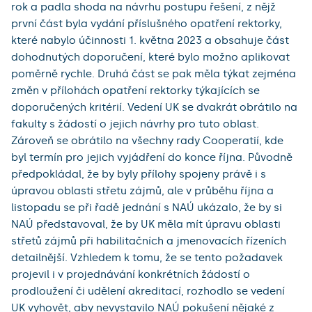
rok a padla shoda na návrhu postupu řešení, z nějž
první část byla vydání příslušného opatření rektorky,
které nabylo účinnosti 1. května 2023 a obsahuje část
dohodnutých doporučení, které bylo možno aplikovat
poměrně rychle. Druhá část se pak měla týkat zejména
změn v přílohách opatření rektorky týkajících se
doporučených kritérií. Vedení UK se dvakrát obrátilo na
fakulty s žádostí o jejich návrhy pro tuto oblast.
Zároveň se obrátilo na všechny rady Cooperatií, kde
byl termín pro jejich vyjádření do konce října. Původně
předpokládal, že by byly přílohy spojeny právě i s
úpravou oblasti střetu zájmů, ale v průběhu října a
listopadu se při řadě jednání s NAÚ ukázalo, že by si
NAÚ představoval, že by UK měla mít úpravu oblasti
střetů zájmů při habilitačních a jmenovacích řízeních
detailnější. Vzhledem k tomu, že se tento požadavek
projevil i v projednávání konkrétních žádostí o
prodloužení či udělení akreditací, rozhodlo se vedení
UK vyhovět, aby nevystavilo NAÚ pokušení nějaké z