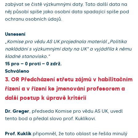
zabývat se čistě výzkumnými daty. Tato další data na
něj působí spíše jako osobní data spadající spíše pod
ochranu osobních údajů.
Usnesení
„
Komise pro vědu AS UK projednala materiál „Politika
nakládání s výzkumnými daty na UK“ a vyjádřila k němu
kladné stanovisko.“
15 pro – 0 proti – 0 zdrž.
Schváleno
3. OR Předcházení střetu zájmů v habilitačním
řízení a v řízení ke jmenování profesorem a
další postup k úpravě kritérií
Dr. Greger
, předseda Komise pro vědu AS UK, uvedl
tento bod a předal slovo prof. Kuklíkovi.
Prof. Kuklík
připomněl, že tato oblast se řešila minulý