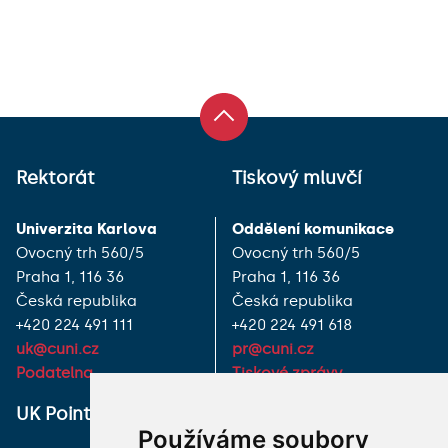
Rektorát
Tiskový mluvčí
Univerzita Karlova
Oddělení komunikace
Ovocný trh 560/5
Ovocný trh 560/5
Praha 1, 116 36
Praha 1, 116 36
Česká republika
Česká republika
+420 224 491 111
+420 224 491 618
uk@cuni.cz
pr@cuni.cz
Podatelna
Tiskové zprávy
UK Point
VŠECHNY KONTAKTY
Používáme soubory