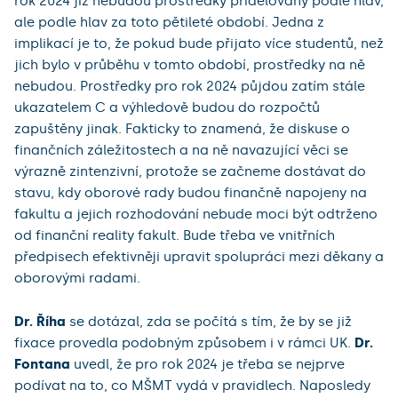
rok 2024 již nebudou prostředky přidělovány podle hlav,
ale podle hlav za toto pětileté období. Jedna z
implikací je to, že pokud bude přijato více studentů, než
jich bylo v průběhu v tomto období, prostředky na ně
nebudou. Prostředky pro rok 2024 půjdou zatím stále
ukazatelem C a výhledově budou do rozpočtů
zapuštěny jinak. Fakticky to znamená, že diskuse o
finančních záležitostech a na ně navazující věci se
výrazně zintenzivní, protože se začneme dostávat do
stavu, kdy oborové rady budou finančně napojeny na
fakultu a jejich rozhodování nebude moci být odtrženo
od finanční reality fakult. Bude třeba ve vnitřních
předpisech efektivněji upravit spolupráci mezi děkany a
oborovými radami.
Dr. Říha
se dotázal, zda se počítá s tím, že by se již
fixace provedla podobným způsobem i v rámci UK.
Dr.
Fontana
uvedl, že pro rok 2024 je třeba se nejprve
podívat na to, co MŠMT vydá v pravidlech. Naposledy