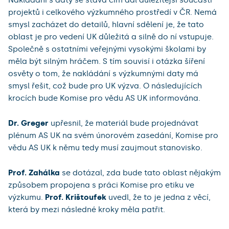
Nakládání s daty se stává čím dál důležitější součástí
projektů i celkového výzkumného prostředí v ČR. Nemá
smysl zacházet do detailů, hlavní sdělení je, že tato
oblast je pro vedení UK důležitá a silně do ní vstupuje.
Společně s ostatními veřejnými vysokými školami by
měla být silným hráčem. S tím souvisí i otázka šíření
osvěty o tom, že nakládání s výzkumnými daty má
smysl řešit, což bude pro UK výzva. O následujících
krocích bude Komise pro vědu AS UK informována.
Dr. Greger
upřesnil, že materiál bude projednávat
plénum AS UK na svém únorovém zasedání, Komise pro
vědu AS UK k němu tedy musí zaujmout stanovisko.
Prof. Zahálka
se dotázal, zda bude tato oblast nějakým
způsobem propojena s práci Komise pro etiku ve
výzkumu.
Prof. Krištoufek
uvedl, že to je jedna z věcí,
která by mezi následné kroky měla patřit.