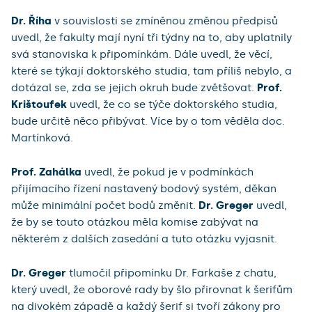
Dr. Říha
v souvislosti se zmíněnou změnou předpisů
uvedl, že fakulty mají nyní tři týdny na to, aby uplatnily
svá stanoviska k připomínkám. Dále uvedl, že věcí,
které se týkají doktorského studia, tam příliš nebylo, a
dotázal se, zda se jejich okruh bude zvětšovat.
Prof.
Krištoufek
uvedl, že co se týče doktorského studia,
bude určitě něco přibývat. Více by o tom věděla doc.
Martínková.
Prof. Zahálka
uvedl, že pokud je v podmínkách
přijímacího řízení nastavený bodový systém, děkan
může minimální počet bodů změnit.
Dr. Greger
uvedl,
že by se touto otázkou měla komise zabývat na
některém z dalších zasedání a tuto otázku vyjasnit.
Dr. Greger
tlumočil připomínku Dr. Farkaše z chatu,
který uvedl, že oborové rady by šlo přirovnat k šerifům
na divokém západě a každý šerif si tvoří zákony pro