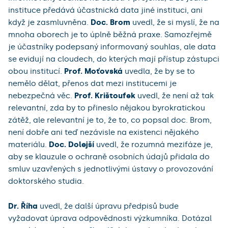
instituce předává účastnická data jiné instituci, ani
když je zasmluvněna.
Doc. Brom
uvedl, že si myslí, že na
mnoha oborech je to úplně běžná praxe. Samozřejmě
je účastníky podepsaný informovaný souhlas, ale data
se evidují na cloudech, do kterých mají přístup zástupci
obou institucí.
Prof. Moťovská
uvedla, že by se to
nemělo dělat, přenos dat mezi institucemi je
nebezpečná věc.
Prof. Krištoufek
uvedl, že není až tak
relevantní, zda by to přineslo nějakou byrokratickou
zátěž, ale relevantní je to, že to, co popsal doc. Brom,
není dobře ani teď nezávisle na existenci nějakého
materiálu.
Doc. Dolejší
uvedl, že rozumná mezifáze je,
aby se klauzule o ochraně osobních údajů přidala do
smluv uzavřených s jednotlivými ústavy o provozování
doktorského studia.
Dr. Říha
uvedl, že další úpravu předpisů bude
vyžadovat úprava odpovědnosti výzkumníka. Dotázal