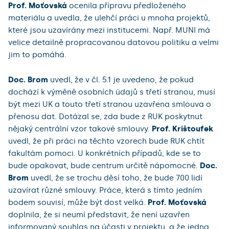
Prof. Moťovská
ocenila přípravu předloženého
materiálu a uvedla, že ulehčí práci u mnoha projektů,
které jsou uzavírány mezi institucemi. Např. MUNI má
velice detailně propracovanou datovou politiku a velmi
jim to pomáhá.
Doc. Brom
uvedl, že v čl. 5.1 je uvedeno, že pokud
dochází k výměně osobních údajů s třetí stranou, musí
být mezi UK a touto třetí stranou uzavřena smlouva o
přenosu dat. Dotázal se, zda bude z RUK poskytnut
nějaký centrální vzor takové smlouvy.
Prof. Krištoufek
uvedl, že při práci na těchto vzorech bude RUK chtít
fakultám pomoci. U konkrétních případů, kde se to
bude opakovat, bude centrum určitě nápomocné.
Doc.
Brom
uvedl, že se trochu děsí toho, že bude 700 lidí
uzavírat různé smlouvy. Práce, která s tímto jedním
bodem souvisí, může být dost velká.
Prof. Moťovská
doplnila, že si neumí představit, že není uzavřen
informovaný souhlas na účasti v projektu, a že jedna