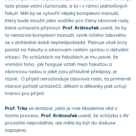
tato praxe velmi různorodá, a to i v rámci jednotlivých
fakult. Měl by se vytvořit nějaký komplexní manuál,
který bude sloužit jako vodítko pro členy oborové rady,
které uchazeče přijmout.
Prof. Krištoufek
uvedl, že by
to nenazval komplexní manuál, vznik ničeho takového
se v dohledné době nepředpokládá. Plánuje však brzy
poslat na fakulty a oborovým radám zprávu o aktuální
situaci. Po schůzkách na fakultách je mu jasné, že
vnímání toho, jak funguje vztah mezi fakultou a
oborovou radou a jaké jsou příslušné předpisy, je
různé. O přijetí nerozhoduje oborová rada, ta primárně
stanoví pořadí uchazečů, děkani a děkanky pak určují
hranici pro přijetí.
Prof. Trka
se dotázal, jaká je role Akademie věd v
tomto procesu.
Prof. Krištoufek
uvedl, že schůzka s AV
prozatím neproběhla, ale měla by být do diskuse
zapojena.