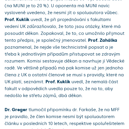
(na MUNI je to 20 %). U oponenta má MUNI navíc
vysloveně uvedeno, že nesmí jít o spoluautora vůbec.
Prof. Kuklík
uvedl, že při projednávání s fakultami
vedení UK zdůrazňovalo, že toto jsou otázky, které má
posoudit děkan. Zopakoval, že to, co umožnilo přijmout
tento předpis, je společný jmenovatel.
Prof. Zahálka
poznamenal, že nejde vše technicistně popsat a je
třeba k jednotlivým případům přistupovat se zdravým
rozumem. Komisi sestavuje děkan a navrhuje jí Vědecké
radě. Ve většině případů má pak komise už jen jednoho
člena z UK a ostatní členové se musí s pravidly, které na
UK platí, seznámit.
Prof. Kuklík
uvedl, že nemalá část
fakult v odpovědích uvedla pouze to, že na to, aby
nedošlo ke střetu zájmů, dbá děkan.
Dr. Greger
tlumočil připomínku dr. Farkaše, že na MFF
je pravidlo, že člen komise nesmí být spoluautorem
článku v posledních 10 letech, respektive spoluřešitelem