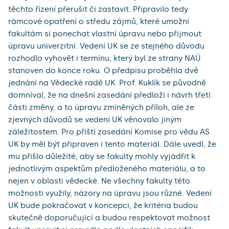
těchto řízení přerušit či zastavit. Připravilo tedy
rámcové opatření o středu zájmů, které umožní
fakultám si ponechat vlastní úpravu nebo přijmout
úpravu univerzitní. Vedení UK se ze stejného důvodu
rozhodlo vyhovět i termínu, který byl ze strany NAÚ
stanoven do konce roku. O předpisu proběhla dvě
jednání na Vědecké radě UK. Prof. Kuklík se původně
domníval, že na dnešní zasedání předloží i návrh třetí
části změny, a to úpravu zmíněných příloh, ale ze
zjevných důvodů se vedení UK věnovalo jiným
záležitostem. Pro příští zasedání Komise pro vědu AS
UK by měl být připraven i tento materiál. Dále uvedl, že
mu přišlo důležité, aby se fakulty mohly vyjádřit k
jednotlivým aspektům předloženého materiálu, a to
nejen v oblasti vědecké. Ne všechny fakulty této
možnosti využily, názory na úpravu jsou různé. Vedení
UK bude pokračovat v koncepci, že kritéria budou
skutečně doporučující a budou respektovat možnost