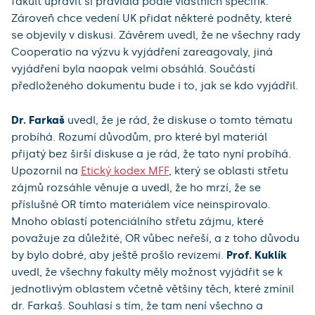
fakult upravit si pravidla podle vlastních specifik.
Zároveň chce vedení UK přidat některé podněty, které
se objevily v diskusi. Závěrem uvedl, že ne všechny rady
Cooperatio na výzvu k vyjádření zareagovaly, jiná
vyjádření byla naopak velmi obsáhlá. Součástí
předloženého dokumentu bude i to, jak se kdo vyjádřil.
Dr. Farkaš
uvedl, že je rád, že diskuse o tomto tématu
probíhá. Rozumí důvodům, pro které byl materiál
přijatý bez širší diskuse a je rád, že tato nyní probíhá.
Upozornil na
Etický kodex MFF
, který se oblasti střetu
zájmů rozsáhle věnuje a uvedl, že ho mrzí, že se
příslušné OR tímto materiálem více neinspirovalo.
Mnoho oblastí potenciálního střetu zájmu, které
považuje za důležité, OR vůbec neřeší, a z toho důvodu
by bylo dobré, aby ještě prošlo revizemi.
Prof. Kuklík
uvedl, že všechny fakulty měly možnost vyjádřit se k
jednotlivým oblastem včetně většiny těch, které zmínil
dr. Farkaš. Souhlasí s tím, že tam není všechno a