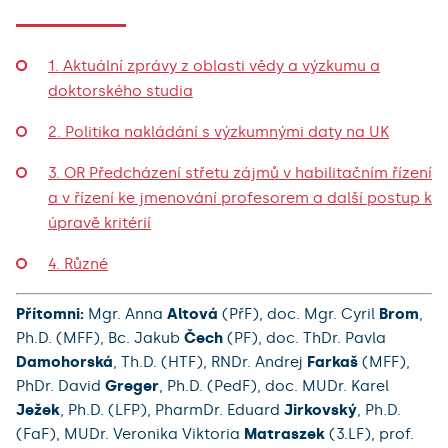
1. Aktuální zprávy z oblasti vědy a výzkumu a
doktorského studia
2. Politika nakládání s výzkumnými daty na UK
3. OR Předcházení střetu zájmů v habilitačním řízení
a v řízení ke jmenování profesorem a další postup k
úpravě kritérií
4. Různé
Přítomni:
Mgr. Anna
Altová
(PřF), doc. Mgr. Cyril
Brom
,
Ph.D. (MFF), Bc. Jakub
Čech
(PF), doc. ThDr. Pavla
Damohorská
, Th.D. (HTF), RNDr. Andrej
Farkaš
(MFF),
PhDr. David
Greger
, Ph.D. (PedF), doc. MUDr. Karel
Ježek
, Ph.D. (LFP), PharmDr. Eduard
Jirkovský
, Ph.D.
(FaF), MUDr. Veronika Viktoria
Matraszek
(3.LF), prof.