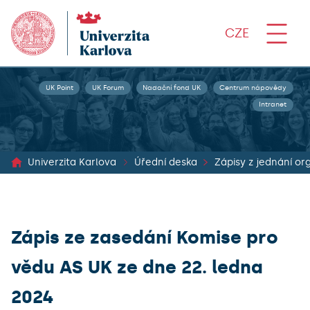
CZE
UK Point
UK Forum
Nadační fond UK
Centrum nápovědy
Intranet
Univerzita Karlova
Úřední deska
Zápis ze zasedání Komise pro
vědu AS UK ze dne 22. ledna
2024