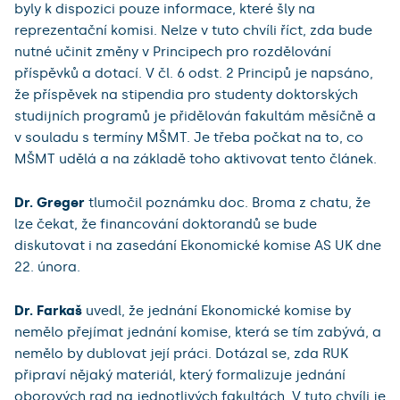
byly k dispozici pouze informace, které šly na
reprezentační komisi. Nelze v tuto chvíli říct, zda bude
nutné učinit změny v Principech pro rozdělování
příspěvků a dotací. V čl. 6 odst. 2 Principů je napsáno,
že příspěvek na stipendia pro studenty doktorských
studijních programů je přidělován fakultám měsíčně a
v souladu s termíny MŠMT. Je třeba počkat na to, co
MŠMT udělá a na základě toho aktivovat tento článek.
Dr. Greger
tlumočil poznámku doc. Broma z chatu, že
lze čekat, že financování doktorandů se bude
diskutovat i na zasedání Ekonomické komise AS UK dne
22. února.
Dr. Farkaš
uvedl, že jednání Ekonomické komise by
nemělo přejímat jednání komise, která se tím zabývá, a
nemělo by dublovat její práci. Dotázal se, zda RUK
připraví nějaký materiál, který formalizuje jednání
oborových rad na jednotlivých fakultách. V tuto chvíli je