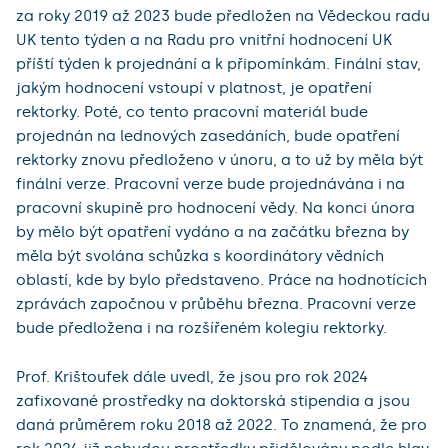
za roky 2019 až 2023 bude předložen na Vědeckou radu
UK tento týden a na Radu pro vnitřní hodnocení UK
příští týden k projednání a k připomínkám. Finální stav,
jakým hodnocení vstoupí v platnost, je opatření
rektorky. Poté, co tento pracovní materiál bude
projednán na lednových zasedáních, bude opatření
rektorky znovu předloženo v únoru, a to už by měla být
finální verze. Pracovní verze bude projednávána i na
pracovní skupině pro hodnocení vědy. Na konci února
by mělo být opatření vydáno a na začátku března by
měla být svolána schůzka s koordinátory vědních
oblastí, kde by bylo představeno. Práce na hodnotících
zprávách započnou v průběhu března. Pracovní verze
bude předložena i na rozšířeném kolegiu rektorky.
Prof. Krištoufek dále uvedl, že jsou pro rok 2024
zafixované prostředky na doktorská stipendia a jsou
daná průměrem roku 2018 až 2022. To znamená, že pro