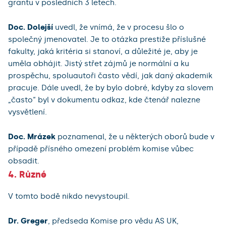
grantu v posledních 3 letech.
Doc. Dolejší
uvedl, že vnímá, že v procesu šlo o
společný jmenovatel. Je to otázka prestiže příslušné
fakulty, jaká kritéria si stanoví, a důležité je, aby je
uměla obhájit. Jistý střet zájmů je normální a ku
prospěchu, spoluautoři často vědí, jak daný akademik
pracuje. Dále uvedl, že by bylo dobré, kdyby za slovem
„často“ byl v dokumentu odkaz, kde čtenář nalezne
vysvětlení.
Doc. Mrázek
poznamenal, že u některých oborů bude v
případě přísného omezení problém komise vůbec
obsadit.
4. Různé
V tomto bodě nikdo nevystoupil.
Dr. Greger
, předseda Komise pro vědu AS UK,