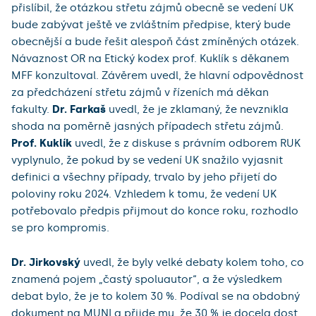
přislíbil, že otázkou střetu zájmů obecně se vedení UK
bude zabývat ještě ve zvláštním předpise, který bude
obecnější a bude řešit alespoň část zmíněných otázek.
Návaznost OR na Etický kodex prof. Kuklík s děkanem
MFF konzultoval. Závěrem uvedl, že hlavní odpovědnost
za předcházení střetu zájmů v řízeních má děkan
fakulty.
Dr. Farkaš
uvedl, že je zklamaný, že nevznikla
shoda na poměrně jasných případech střetu zájmů.
Prof. Kuklík
uvedl, že z diskuse s právním odborem RUK
vyplynulo, že pokud by se vedení UK snažilo vyjasnit
definici a všechny případy, trvalo by jeho přijetí do
poloviny roku 2024. Vzhledem k tomu, že vedení UK
potřebovalo předpis přijmout do konce roku, rozhodlo
se pro kompromis.
Dr. Jirkovský
uvedl, že byly velké debaty kolem toho, co
znamená pojem „častý spoluautor“, a že výsledkem
debat bylo, že je to kolem 30 %. Podíval se na obdobný
dokument na MUNI a přijde mu, že 30 % je docela dost