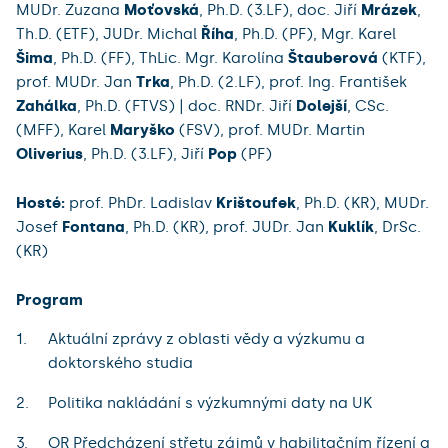
MUDr. Zuzana
Moťovská
, Ph.D. (3.LF), doc. Jiří
Mrázek
,
Th.D. (ETF), JUDr. Michal
Říha
, Ph.D. (PF), Mgr. Karel
Šima
, Ph.D. (FF), ThLic. Mgr. Karolína
Štauberová
(KTF),
prof. MUDr. Jan
Trka
, Ph.D. (2.LF), prof. Ing. František
Zahálka
, Ph.D. (FTVS) | doc. RNDr. Jiří
Dolejší
, CSc.
(MFF), Karel
Maryško
(FSV), prof. MUDr. Martin
Oliverius
, Ph.D. (3.LF), Jiří
Pop
(PF)
Hosté:
prof. PhDr. Ladislav
Krištoufek
, Ph.D. (KR), MUDr.
Josef
Fontana
, Ph.D. (KR), prof. JUDr. Jan
Kuklík
, DrSc.
(KR)
Program
Aktuální zprávy z oblasti vědy a výzkumu a
doktorského studia
Politika nakládání s výzkumnými daty na UK
OR Předcházení střetu zájmů v habilitačním řízení a