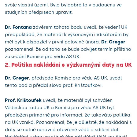
svoje vlastní území. Bylo by dobré to v budoucnu ve
studijních předpisech upravit.
Dr. Fontana
závěrem tohoto bodu uvedl, že vedení UK
předpokládá, že materiál k výkonovým indikátorům by
měl být k dispozici v první polovině února.
Dr. Greger
poznamenal, že od toho se bude odvíjet termín příštího
zasedání Komise pro vědu AS UK.
2. Politika nakládání s výzkumnými daty na UK
Dr. Greger
, předseda Komise pro vědu AS UK, uvedl
tento bod a předal slovo prof. Krištoufkovi.
Prof. Krištoufek
uvedl, že materiál byl schválen
Vědeckou radou UK a Komisi pro vědu AS UK byl
předložen primárně pro informaci, že takováto politika
na UK vzniká. Poznamenal, že je důležité, že nakládání s
daty se nutně nerovná otevřené vědě a sdílení dat.