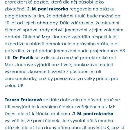
prorektorské pozice, která dle něj působí jako
zbytečná.
J. M. paní rektorka
reagovala na otázku
plagiátorství s tím, že odebírání titulů bude možné do
10 let od jejich obhajoby. Dále zdůraznila, že aktuální
členové správní rady nebyli jmenováni v jejím volebním
období. Ohledně Mgr. Jourové vyjádřila respekt k její
expertíze v oblasti demokracie a právního státu, ale
potvrdila, že případné jmenování bude projednáno s AS
UK.
Dr. Pavlík
se v diskusi o možné prorektorské roli
Mgr. Jourové vyjádřil pozitivně, poukazoval na její
významné zkušenosti vzešlé z působení v roli
eurokomisařky, což by považoval za velký přínos pro
celou UK.
Tereza Entlerová
se dále dotázala na důvod, proč se
UK nevyjádřila k prvnímu článku zveřejněnému v MF
Dnes, ale až k článku druhému.
J. M.
paní rektorka
vysvětlila, že první článek sice vyvolal příliš mnoho
otázek, ale až ten druhý přímo ohrozil pověst UK, což si