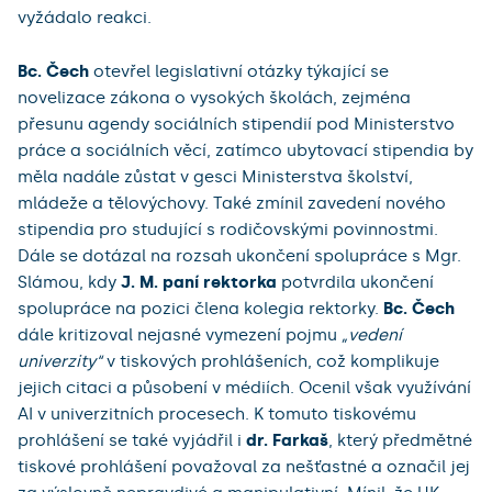
vyžádalo reakci.
Bc. Čech
otevřel legislativní otázky týkající se
novelizace zákona o vysokých školách, zejména
přesunu agendy sociálních stipendií pod Ministerstvo
práce a sociálních věcí, zatímco ubytovací stipendia by
měla nadále zůstat v gesci Ministerstva školství,
mládeže a tělovýchovy. Také zmínil zavedení nového
stipendia pro studující s rodičovskými povinnostmi.
Dále se dotázal na rozsah ukončení spolupráce s Mgr.
Slámou, kdy
J. M. paní rektorka
potvrdila ukončení
spolupráce na pozici člena kolegia rektorky.
Bc. Čech
dále kritizoval nejasné vymezení pojmu
„vedení
univerzity“
v tiskových prohlášeních, což komplikuje
jejich citaci a působení v médiích. Ocenil však využívání
AI v univerzitních procesech. K tomuto tiskovému
prohlášení se také vyjádřil i
dr. Farkaš
, který předmětné
tiskové prohlášení považoval za nešťastné a označil jej