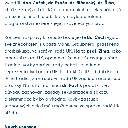
vyjádřili
doc. Ježek, dr. Staša
,
dr. Bičovský, dr. Říha
,
kteří se zabývali etickými a morálními aspekty nástrojů
omezení činnosti osob, kterým bylo odhaleno
plagiátorství některé z jejich závěrečných prací.
Koncem rozpravy k tomuto bodu ještě
Bc. Čech
vyjádřil
své znepokojení s účastí Mons. Graubnera, pražského
arcibiskupa, ve správní radě UK. Na to
prof. Zima
, jako
emeritní rektor UK, oponoval, že na UK existuje určitá
tradice tvorby správní rady, neboť se jedná o
reprezentativní orgán UK. Podotkl, že již od dob Karla
IV. je tradicí, že ve správní radě UK zasedá i arcibiskup
pražský. Na tuto informaci
dr. Pavlík
podotkl, že z
důvodu zachování zásady sekularizace a zákazu
diskriminace by bylo vhodné, kdyby zástupci
jednotlivých církví měli možnost se ve správní radě UK
střídat.
Návrh usnesení: