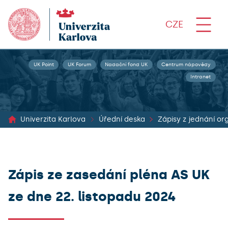
CZE
UK Point
UK Forum
Nadační fond UK
Centrum nápovědy
Intranet
Univerzita Karlova
Úřední deska
Zápis ze zasedání pléna AS UK
ze dne 22. listopadu 2024