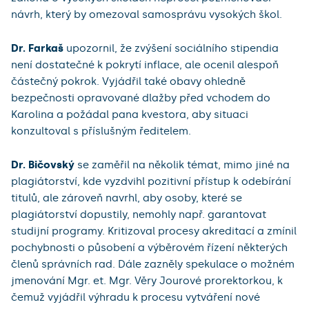
návrh, který by omezoval samosprávu vysokých škol.
Dr. Farkaš
upozornil, že zvýšení sociálního stipendia
není dostatečné k pokrytí inflace, ale ocenil alespoň
částečný pokrok. Vyjádřil také obavy ohledně
bezpečnosti opravované dlažby před vchodem do
Karolina a požádal pana kvestora, aby situaci
konzultoval s příslušným ředitelem.
Dr. Bičovský
se zaměřil na několik témat, mimo jiné na
plagiátorství, kde vyzdvihl pozitivní přístup k odebírání
titulů, ale zároveň navrhl, aby osoby, které se
plagiátorství dopustily, nemohly např. garantovat
studijní programy. Kritizoval procesy akreditací a zmínil
pochybnosti o působení a výběrovém řízení některých
členů správních rad. Dále zazněly spekulace o možném
jmenování Mgr. et. Mgr. Věry Jourové prorektorkou, k
čemuž vyjádřil výhradu k procesu vytváření nové