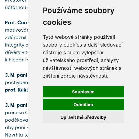
kvestorem. Konkrétně zmínil potřebu spolupráce s
účtárnou a dalšími relevantními odděleními.
Používáme soubory
cookies
Prof. Černý
vyzval k tomu, aby vedení UK bylo
motivováno snahou pomáhat univerzitě jako celku.
Tyto webové stránky používají
Zdůraznil, že pověřené osoby jednají s vědomím osobní
soubory cookies a další sledovací
integrity a zodpovědnosti. Upozornil na důležitost
nástroje s cílem vylepšení
důvěry v to, že kontrolní mechanismy nebudou zneužity
uživatelského prostředí, analýzy
k hledání viny tam, kde není.
návštěvnosti webových stránek a
J. M. paní rektorka
připomněla, že bylo přiznáno
zjištění zdroje návštěvnosti.
pochybení ohledně komunikace, na což upozornil i
prof. Kuklík
.
Souhlasím
Odmítám
J. M. paní rektorka
reagovala návrhem začlenit do
procesu OVV UK a prodloužit termín kontroly. Dále
Upravit mé předvolby
poděkovala za všechny připomínky a apelovala na to,
aby paní kancléřka nebyla nadměrně zatěžována.
Navrhla také uzpůsobit rozhovory tak, aby