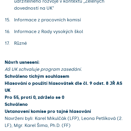
udržitelného rozvoje v kontextu „Zelených
dovedností na UK“
Informace z pracovních komisí
Informace z Rady vysokých škol
Různé
Návrh usnesení:
AS UK schvaluje program zasedání.
Schváleno tichým souhlasem
Hlasování o použití hlasovátek dle čl. 9 odst. 8 JŘ AS
UK
Pro 55, proti 0, zdrželo se 0
Schváleno
Ustanovení komise pro tajné hlasování
Navrženi byli: Karel Mikulčák (LFP), Leona Petlíková (2.
LF), Mgr. Karel Šima, Ph.D. (FF)