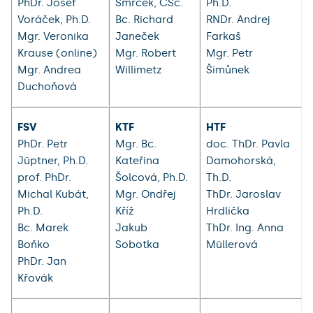
PhDr. Josef
Smrček, CSc.
Ph.D.
Voráček, Ph.D.
Bc. Richard
RNDr. Andrej
Mgr. Veronika
Janeček
Farkaš
Krause (online)
Mgr. Robert
Mgr. Petr
Mgr. Andrea
Willimetz
Šimůnek
Duchoňová
FSV
KTF
HTF
PhDr. Petr
Mgr. Bc.
doc. ThDr. Pavla
Jüptner, Ph.D.
Kateřina
Damohorská,
prof. PhDr.
Šolcová, Ph.D.
Th.D.
Michal Kubát,
Mgr. Ondřej
ThDr. Jaroslav
Ph.D.
Kříž
Hrdlička
Bc. Marek
Jakub
ThDr. Ing. Anna
Boňko
Sobotka
Müllerová
PhDr. Jan
Křovák