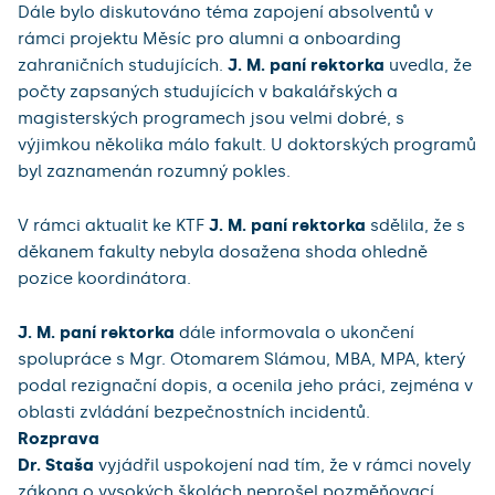
Dále bylo diskutováno téma zapojení absolventů v
rámci projektu Měsíc pro alumni a onboarding
zahraničních studujících.
J. M. paní rektorka
uvedla, že
počty zapsaných studujících v bakalářských a
magisterských programech jsou velmi dobré, s
výjimkou několika málo fakult. U doktorských programů
byl zaznamenán rozumný pokles.
V rámci aktualit ke KTF
J. M.
paní rektorka
sdělila, že s
děkanem fakulty nebyla dosažena shoda ohledně
pozice koordinátora.
J. M. paní rektorka
dále informovala o ukončení
spolupráce s Mgr. Otomarem Slámou, MBA, MPA, který
podal rezignační dopis, a ocenila jeho práci, zejména v
oblasti zvládání bezpečnostních incidentů.
Rozprava
Dr. Staša
vyjádřil uspokojení nad tím, že v rámci novely
zákona o vysokých školách neprošel pozměňovací