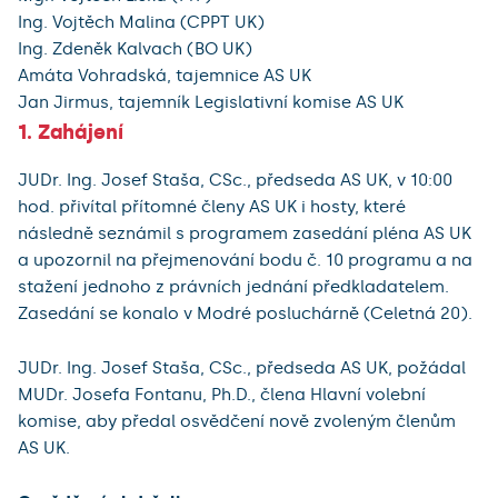
Ing. Vojtěch Malina (CPPT UK)
Ing. Zdeněk Kalvach (BO UK)
Amáta Vohradská, tajemnice AS UK
Jan Jirmus, tajemník Legislativní komise AS UK
1. Zahájení
JUDr. Ing. Josef Staša, CSc., předseda AS UK,
v 10:00
hod. přivítal přítomné členy AS UK i hosty, které
následně seznámil s programem zasedání pléna AS UK
a upozornil na přejmenování bodu č. 10 programu a na
stažení jednoho z právních jednání předkladatelem.
Zasedání se konalo v Modré posluchárně (Celetná 20).
JUDr. Ing. Josef Staša, CSc., předseda AS UK, požádal
MUDr. Josefa Fontanu, Ph.D., člena Hlavní volební
komise, aby předal osvědčení nově zvoleným členům
AS UK.