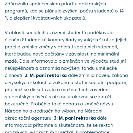
Zdůraznila společenskou prioritu doktorských
programů, kde se plánuje zvýšení počtu studentů o 14
% a zlepšení kvalitativních ukazatelů.
V oblasti sociálního zázemí studentů poděkovala
členům Studentské komory Rady vysokých škol za jejich
práci a zmínila změny v oblasti sociálních stipendií,
které budou nově počítány v závislosti na minimální
mzdě. Dále informovala o změnách ve výpočtu studijní
neúspěšnosti a oznámila navýšení fondu umělecké
činnosti.
J. M. paní rektorka
dále zmínila novelu zákona
o vysokých školách a zákona o státní sociální podpoře,
přičemž se diskutovalo o možnostech zavedení
studentských úvěrů s nízkou úrokovou sazbou či
bezúročně. Proběhla také debata o změně názvu
Národního akreditačního výboru na Národní
akreditační agenturu.
J. M. paní rektorka
dále
informovala přítomné o skutečnosti, že se rektoři
pražských vysokých škol setkali k problematice