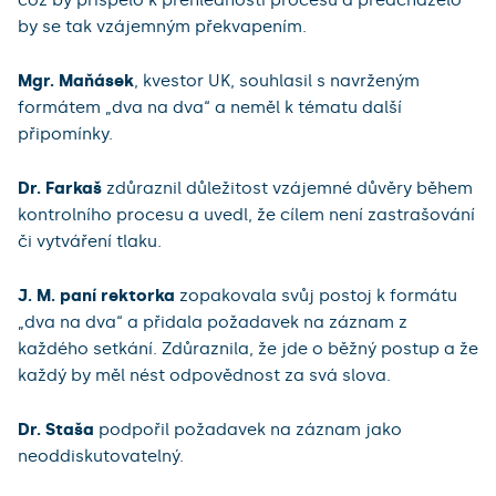
což by přispělo k přehlednosti procesu a předcházelo
by se tak vzájemným překvapením.
Mgr. Maňásek
, kvestor UK, souhlasil s navrženým
formátem „dva na dva“ a neměl k tématu další
připomínky.
Dr. Farkaš
zdůraznil důležitost vzájemné důvěry během
kontrolního procesu a uvedl, že cílem není zastrašování
či vytváření tlaku.
J. M. paní rektorka
zopakovala svůj postoj k formátu
„dva na dva“ a přidala požadavek na záznam z
každého setkání. Zdůraznila, že jde o běžný postup a že
každý by měl nést odpovědnost za svá slova.
Dr. Staša
podpořil požadavek na záznam jako
neoddiskutovatelný.