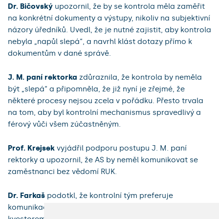
Dr. Bičovský
upozornil, že by se kontrola měla zaměřit
na konkrétní dokumenty a výstupy, nikoliv na subjektivní
názory úředníků. Uvedl, že je nutné zajistit, aby kontrola
nebyla „napůl slepá“, a navrhl klást dotazy přímo k
dokumentům v dané správě.
J. M. paní rektorka
zdůraznila, že kontrola by neměla
být „slepá“ a připomněla, že již nyní je zřejmé, že
některé procesy nejsou zcela v pořádku. Přesto trvala
na tom, aby byl kontrolní mechanismus spravedlivý a
férový vůči všem zúčastněným.
Prof. Krejsek
vyjádřil podporu postupu J. M. paní
rektorky a upozornil, že AS by neměl komunikovat se
zaměstnanci bez vědomí RUK.
Dr. Farkaš
podotkl, že kontrolní tým preferuje
komunikaci s vedoucími odborů namísto s panem