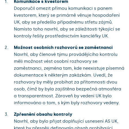
Komunikace s kvestorem
Doporučil omezit přímou komunikaci s panem
kvestorem, který se primárně věnuje hospodaření
UK, aby se předešlo případnému střetu zájmů.
Namísto toho navrhl, aby se záležitosti týkající se
kontroly řešily prostřednictvím kancléřky UK.
Možnost osobních rozhovorů se zaměstnanci
Navrhl, aby členové týmu provádějícího kontrolu
měli možnost vést osobní rozhovory se
zaměstnanci, zejména tam, kde neexistuje písemná
dokumentace k některým zakázkám. Uvedl, že
rozhovory by měly probíhat za přítomnosti dvou
osob, čímž by
byla zajištěna bezpečná atmosféra
a transparentnost. Zároveň by vedení UK bylo
informováno o tom, s kým byly rozhovory vedeny.
Zpřesnění obsahu kontroly
Navrhl, aby bylo přijat doplňující usnesení AS UK,
které by přesněji definovalo obsah probíhající