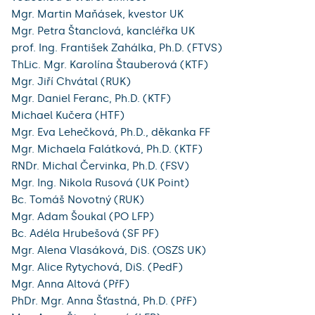
Mgr. Martin Maňásek, kvestor UK
Mgr. Petra Štanclová, kancléřka UK
prof. Ing. František Zahálka, Ph.D. (FTVS)
ThLic. Mgr. Karolína Štauberová (KTF)
Mgr. Jiří Chvátal (RUK)
Mgr. Daniel Feranc, Ph.D. (KTF)
Michael Kučera (HTF)
Mgr. Eva Lehečková, Ph.D., děkanka FF
Mgr. Michaela Falátková, Ph.D. (KTF)
RNDr. Michal Červinka, Ph.D. (FSV)
Mgr. Ing. Nikola Rusová (UK Point)
Bc. Tomáš Novotný (RUK)
Mgr. Adam Šoukal (PO LFP)
Bc. Adéla Hrubešová (SF PF)
Mgr. Alena Vlasáková, DiS. (OSZS UK)
Mgr. Alice Rytychová, DiS. (PedF)
Mgr. Anna Altová (PřF)
PhDr. Mgr. Anna Šťastná, Ph.D. (PřF)