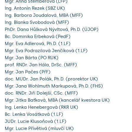
Mgr. Anna Štemberová (LFP)
Ing. Antonín Rezek (SBZ UK)
Ing. Barbora Joudalová, MBA (MFF)
Ing. Blanka Svobodová (MFF)
PhDr. Dana Hůlková Nývltová, Ph.D. (ÚJOP)
Bc. Dominika Erbeková (PedF)
Mgr. Eva Adlerová, Ph.D. (1.LF)
Mgr. Eva Podrazilová Jenčíková (1.LF)
Mgr. Jan Bárta (PO RUK)
prof. RNDr. Jan Hála, DrSc. (MFF)
Mgr. Jan Pačes (PřF)
doc. MUDr. Jan Polák, Ph.D. (prorektor UK)
Mgr. Jana Wohlmuth Markupová, Ph.D. (FHS)
doc. RNDr. Jiří Dolejší, CSc. (MFF)
Mgr. Jitka Baťková, MBA (kancelář kvestora UK)
Ing. Lenka Henebergová (RKR UK)
Bc. Lenka Vosátková (1.LF)
JUDr. Lucie Klusoňová (1.LF)
Mgr. Lucie Přívětivá (mluvčí UK)