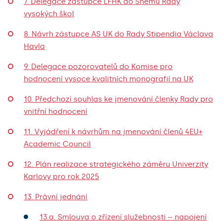
7. Delegace zástupce LFHK do Sněmu Rady
vysokých škol
8. Návrh zástupce AS UK do Rady Stipendia Václava
Havla
9. Delegace pozorovatelů do Komise pro
hodnocení vysoce kvalitních monografií na UK
10. Předchozí souhlas ke jmenování členky Rady pro
vnitřní hodnocení
11. Vyjádření k návrhům na jmenování členů 4EU+
Academic Council
12. Plán realizace strategického záměru Univerzity
Karlovy pro rok 2025
13. Právní jednání
13.a. Smlouva o zřízení služebnosti – napojení