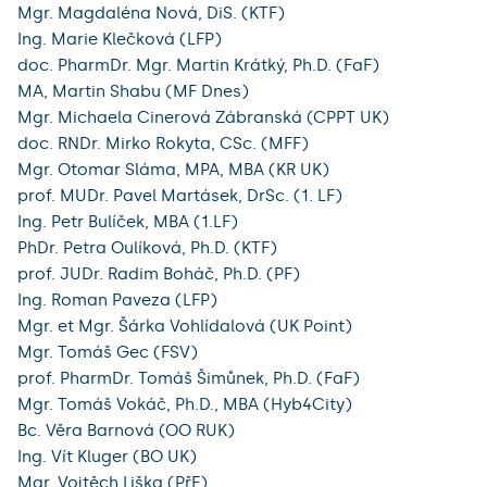
Mgr. Magdaléna Nová, DiS. (KTF)
Ing. Marie Klečková (LFP)
doc. PharmDr. Mgr. Martin Krátký, Ph.D. (FaF)
MA, Martin Shabu (MF Dnes)
Mgr. Michaela Cinerová Zábranská (CPPT UK)
doc. RNDr. Mirko Rokyta, CSc. (MFF)
Mgr. Otomar Sláma, MPA, MBA (KR UK)
prof. MUDr. Pavel Martásek, DrSc. (1. LF)
Ing. Petr Bulíček, MBA (1.LF)
PhDr. Petra Oulíková, Ph.D. (KTF)
prof. JUDr. Radim Boháč, Ph.D. (PF)
Ing. Roman Paveza (LFP)
Mgr. et Mgr. Šárka Vohlídalová (UK Point)
Mgr. Tomáš Gec (FSV)
prof. PharmDr. Tomáš Šimůnek, Ph.D. (FaF)
Mgr. Tomáš Vokáč, Ph.D., MBA (Hyb4City)
Bc. Věra Barnová (OO RUK)
Ing. Vít Kluger (BO UK)
Mgr. Vojtěch Liška (PřF)