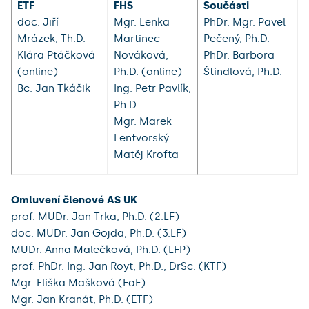
ETF
FHS
Součásti
doc. Jiří
Mgr. Lenka
PhDr. Mgr. Pavel
Mrázek, Th.D.
Martinec
Pečený, Ph.D.
Klára Ptáčková
Nováková,
PhDr. Barbora
(online)
Ph.D. (online)
Štindlová, Ph.D.
Bc. Jan Tkáčik
Ing. Petr Pavlík,
Ph.D.
Mgr. Marek
Lentvorský
Matěj Krofta
Omluvení členové AS UK
prof. MUDr. Jan Trka, Ph.D. (2.LF)
doc. MUDr. Jan Gojda, Ph.D. (3.LF)
MUDr. Anna Malečková, Ph.D. (LFP)
prof. PhDr. Ing. Jan Royt, Ph.D., DrSc. (KTF)
Mgr. Eliška Mašková (FaF)
Mgr. Jan Kranát, Ph.D. (ETF)