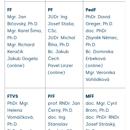
FF
PF
PedF
Mgr. Jan
JUDr. Ing.
PhDr. David
Bičovský, Ph.D.
Josef Staša,
Greger, Ph.D.
Mgr. Karel Šima,
CSc.
doc. PhDr.
Ph.D.
JUDr. Michal
Zbyněk Němec,
Mgr. Richard
Říha, Ph.D.
Ph.D.
Keračík
Bc. Jakub
Bc. Dominika
Jakub Gogela
Čech
Erbeková
(online)
Pavel Linzer
(online)
(online)
Mgr. Veronika
Vohlídková
FTVS
PřF
MFF
PhDr. Mgr.
prof. RNDr. Jan
doc. Mgr. Cyril
Helena
Černý, Ph.D.
Brom, Ph.D.
Vomáčková,
doc. Ing.
doc. PhDr. RNDr.
Ph.D.
Stanislav
Josef Stráský,