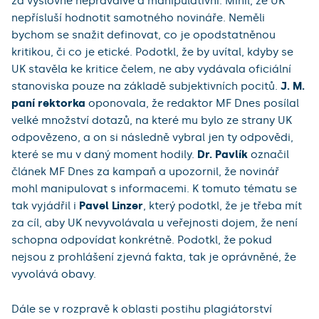
za výslovně nepravdivé a manipulativní. Mínil, že UK
nepřísluší hodnotit samotného novináře. Neměli
bychom se snažit definovat, co je opodstatněnou
kritikou, či co je etické. Podotkl, že by uvítal, kdyby se
UK stavěla ke kritice čelem, ne aby vydávala oficiální
stanoviska pouze na základě subjektivních pocitů.
J. M.
paní rektorka
oponovala, že redaktor MF Dnes posílal
velké množství dotazů, na které mu bylo ze strany UK
odpovězeno, a on si následně vybral jen ty odpovědi,
které se mu v daný moment hodily.
Dr. Pavlík
označil
článek MF Dnes za kampaň a upozornil, že novinář
mohl manipulovat s informacemi. K tomuto tématu se
tak vyjádřil i
Pavel Linzer
, který podotkl, že je třeba mít
za cíl, aby UK nevyvolávala u veřejnosti dojem, že není
schopna odpovídat konkrétně. Podotkl, že pokud
nejsou z prohlášení zjevná fakta, tak je oprávněné, že
vyvolává obavy.
Dále se v rozpravě k oblasti postihu plagiátorství