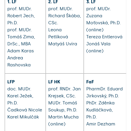
1. LF
2. LF
3. LF
prof. MUDr.
prof. MUDr.
prof. MUDr.
Robert Jech,
Richard Škába,
Zuzana
Ph.D.
CSc.
Moťovská, Ph.D.
prof. MUDr.
Leona
(online)
Tomáš Zima,
Petlíková
Tereza Entlerová
DrSc., MBA
Matyáš Uvíra
Jonáš Vala
Adam Karas
(online)
Andrea
Rashovska
LFP
LF HK
FaF
doc. MUDr.
prof. RNDr. Jan
PharmDr. Eduard
Karel Ježek,
Krejsek, CSc.
Jirkovský, Ph.D.
Ph.D.
MUDr. Tomáš
PhDr. Zděnka
Čadková Nicole
Soukup, Ph.D.
Kudláčková,
Karel Mikulčák
Martin Mucha
Ph.D.
(online)
Amir Dezham