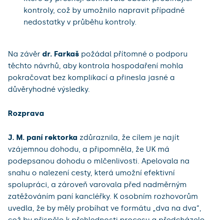
kontroly, což by umožnilo napravit případné
nedostatky v průběhu kontroly.
Na závěr
dr. Farkaš
požádal přítomné o podporu
těchto návrhů, aby kontrola hospodaření mohla
pokračovat bez komplikací a přinesla jasné a
důvěryhodné výsledky.
Rozprava
J. M. paní rektorka
zdůraznila, že cílem je najít
vzájemnou dohodu, a připomněla, že UK má
podepsanou dohodu o mlčenlivosti. Apelovala na
snahu o nalezení cesty, která umožní efektivní
spolupráci, a zároveň varovala před nadměrným
zatěžováním paní kancléřky. K osobním rozhovorům
uvedla, že by měly probíhat ve formátu „dva na dva“,