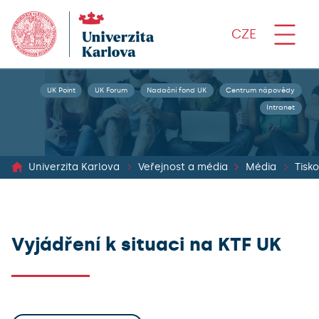
CZE
UK Point
UK Forum
Nadační fond UK
Centrum nápovědy
Intranet
Univerzita Karlova
Veřejnost a média
Média
Vyjádření k situaci na KTF UK