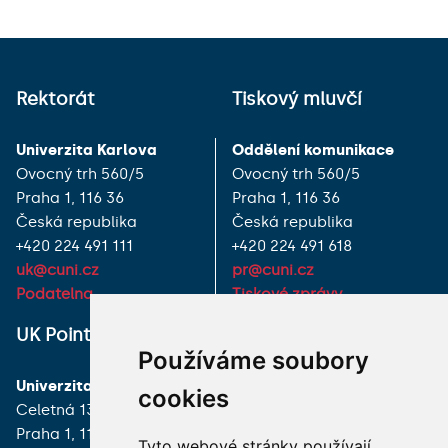
Rektorát
Tiskový mluvčí
Univerzita Karlova
Oddělení komunikace
Ovocný trh 560/5
Ovocný trh 560/5
Praha 1, 116 36
Praha 1, 116 36
Česká republika
Česká republika
+420 224 491 111
+420 224 491 618
uk@cuni.cz
pr@cuni.cz
Podatelna
Tiskové zprávy
UK Point
VŠECHNY KONTAKTY
Používáme soubory
Univerzita Karlova
MÁM DOTAZ
cookies
Celetná 13
Praha 1, 116 36
JAK K NÁM?
Tyto webové stránky používají