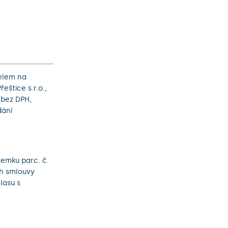
telem na
eštice s.r.o.,
 bez DPH,
dání
zemku parc. č.
rh smlouvy
lasu s