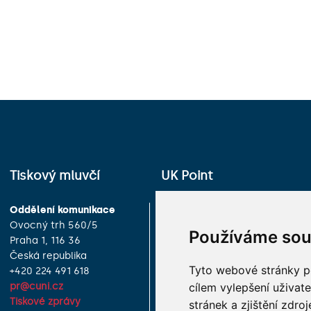
Tiskový mluvčí
UK Point
Oddělení komunikace
Univerzita Karlova
Ovocný trh 560/5
Celetná 13
Používáme sou
Praha 1, 116 36
Praha 1, 116 36
Česká republika
Česká republika
Tyto webové stránky po
+420 224 491 618
+420 224 491 850
cílem vylepšení uživat
pr@cuni.cz
info@cuni.cz
Tiskové zprávy
Provozní doba a kontakty
stránek a zjištění zdroj