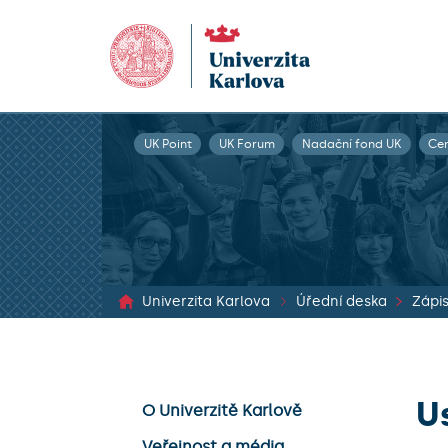
UK Point
UK Forum
Nadační fond UK
Ce
Univerzita Karlova
Úřední deska
U
O Univerzitě Karlově
Veřejnost a média