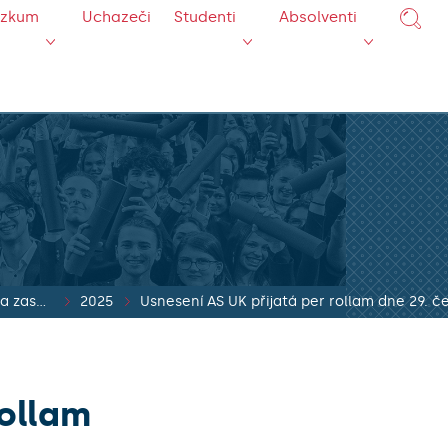
ýzkum
Uchazeči
Studenti
Absolventi
Usnesení přijatá na zasedání AS UK
2025
Usnesení AS UK přijatá per rollam dne 29. 
rollam