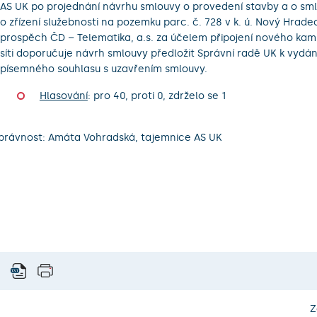
AS UK po projednání návrhu smlouvy o provedení stavby a o sm
o zřízení služebnosti na pozemku parc. č. 728 v k. ú. Nový Hrade
prospěch ČD – Telematika, a.s. za účelem připojení nového kam
síti doporučuje návrh smlouvy předložit Správní radě UK k vydá
písemného souhlasu s uzavřením smlouvy.
Hlasování
: pro 40, proti 0, zdrželo se 1
právnost: Amáta Vohradská, tajemnice AS UK
Z