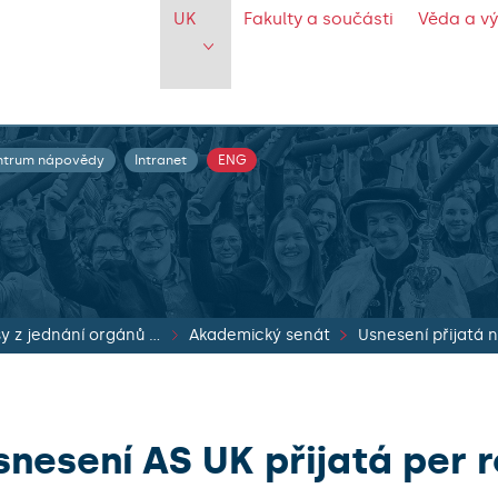
UK
Fakulty a součásti
Věda a v
ntrum nápovědy
Intranet
ENG
Zápisy z jednání orgánů UK
Akademický senát
snesení AS UK přijatá per 