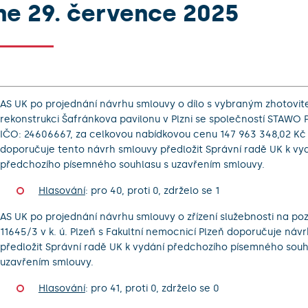
ne 29. července 2025
AS UK po projednání návrhu smlouvy o dílo s vybraným zhotovi
rekonstrukci Šafránkova pavilonu v Plzni se společností STAWO Př
IČO: 24606667, za celkovou nabídkovou cenu 147 963 348,02 Kč
doporučuje tento návrh smlouvy předložit Správní radě UK k vy
předchozího písemného souhlasu s uzavřením smlouvy.
Hlasování
: pro 40, proti 0, zdrželo se 1
AS UK po projednání návrhu smlouvy o zřízení služebnosti na po
11645/3 v k. ú. Plzeň s Fakultní nemocnicí Plzeň doporučuje náv
předložit Správní radě UK k vydání předchozího písemného souh
uzavřením smlouvy.
Hlasování
: pro 41, proti 0, zdrželo se 0