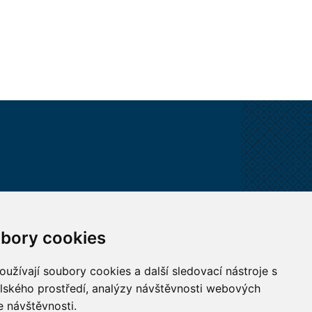
VŠECHNY KONTAKTY
bory cookies
MÁM DOTAZ
užívají soubory cookies a další sledovací nástroje s
elského prostředí, analýzy návštěvnosti webových
JAK K NÁM?
e návštěvnosti.