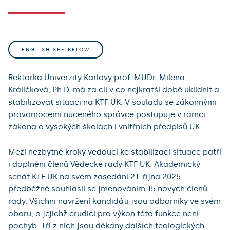
ENGLISH SEE BELOW
Rektorka Univerzity Karlovy prof. MUDr. Milena
Králíčková, Ph.D. má za cíl v co nejkratší době uklidnit a
stabilizovat situaci na KTF UK. V souladu se zákonnými
pravomocemi nuceného správce postupuje v rámci
zákona o vysokých školách i vnitřních předpisů UK.
Mezi nezbytné kroky vedoucí ke stabilizaci situace patří
i doplnění členů Vědecké rady KTF UK. Akademický
senát KTF UK na svém zasedání 21. října 2025
předběžně souhlasil se jmenováním 15 nových členů
rady. Všichni navržení kandidáti jsou odborníky ve svém
oboru, o jejichž erudici pro výkon této funkce není
pochyb. Tři z nich jsou děkany dalších teologických