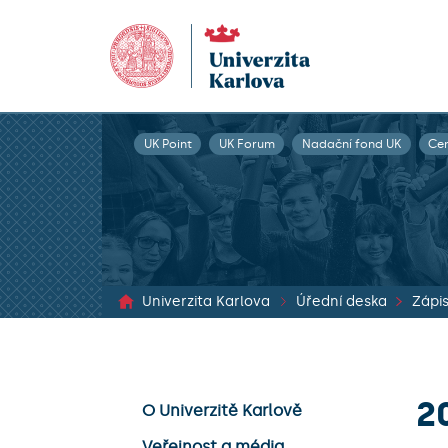
UK Point
UK Forum
Nadační fond UK
Ce
Univerzita Karlova
Úřední deska
2
O Univerzitě Karlově
Veřejnost a média