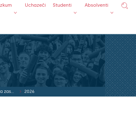
ýzkum
Uchazeči
Studenti
Absolventi
Usnesení přijatá na zasedání AS UK
2026