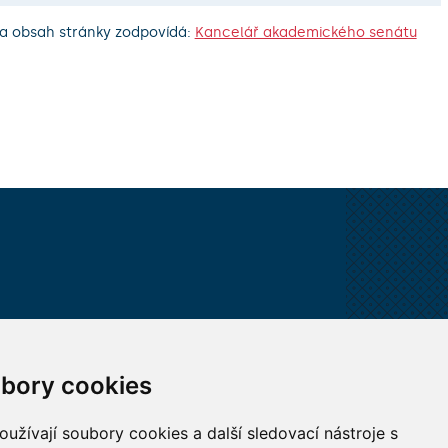
a obsah stránky zodpovídá:
Kancelář akademického senátu
VŠECHNY KONTAKTY
bory cookies
MÁM DOTAZ
užívají soubory cookies a další sledovací nástroje s