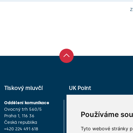
Z
Tiskový mluvčí
UK Point
Oddělení komunikace
Univerzita Karlova
Ovocný trh 560/5
Celetná 13
Používáme sou
Praha 1, 116 36
Praha 1, 116 36
Česká republika
Česká republika
Tyto webové stránky po
+420 224 491 618
+420 224 491 850