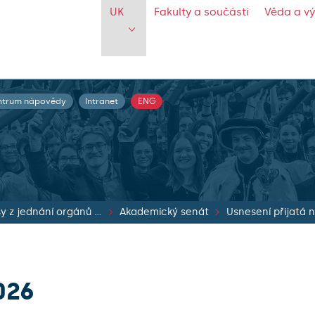
UK
Fakulty a součásti
Věda a v
ntrum nápovědy
Intranet
ENG
Zápisy z jednání orgánů UK
Akademický senát
026