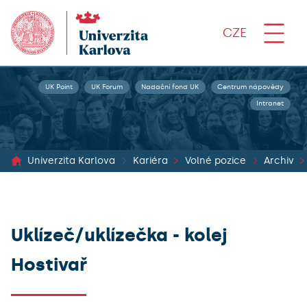
CZE
UK Point
UK Forum
Nadační fond UK
Centrum nápovědy
Intranet
Univerzita Karlova
Kariéra
Volné pozice
Archiv
Uklízeč/uklízečka - kolej
Hostivař