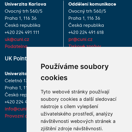
Univerzita Karlova
Oddělení komunikace
Ovocný trh 560/5
Ovocný trh 560/5
Praha 1, 116 36
Praha 1, 116 36
Česká republika
Česká republika
+420 224 491 111
+420 224 491 618
uk@cuni.cz
pr@cuni.cz
Podatelna
Tiskové zprávy
UK Point
VŠECHNY KONTAKTY
Používáme soubory
Univerzita Karlova
MÁM DOTAZ
cookies
Celetná 13
Praha 1, 116 36
JAK K NÁM?
Tyto webové stránky používají
Česká republika
soubory cookies a další sledovací
+420 224 491 850
nástroje s cílem vylepšení
info@cuni.cz
uživatelského prostředí, analýzy
Provozní doba a kontakty
návštěvnosti webových stránek a
zjištění zdroje návštěvnosti.