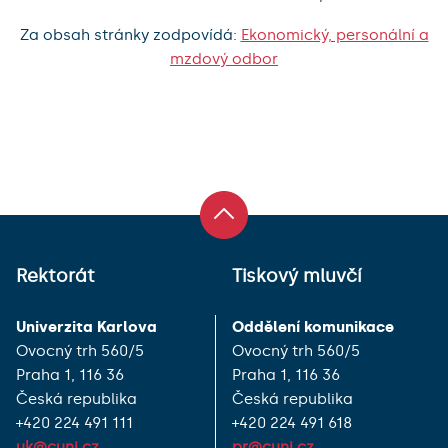
Za obsah stránky zodpovídá:
Ekonomický, personální a
mzdový odbor
Rektorát
Tiskový mluvčí
Univerzita Karlova
Oddělení komunikace
Ovocný trh 560/5
Ovocný trh 560/5
Praha 1, 116 36
Praha 1, 116 36
Česká republika
Česká republika
+420 224 491 111
+420 224 491 618
uk@cuni.cz
pr@cuni.cz