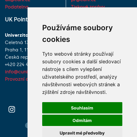
Podatelna
Tiskové zprávy
UK Point
VŠECHNY KONTAKTY
Používáme soubory
Univerzita Karlova
MÁM DOTAZ
cookies
Celetná 13
Praha 1, 116 36
JAK K NÁM?
Tyto webové stránky používají
Česká republika
soubory cookies a další sledovací
+420 224 491 850
nástroje s cílem vylepšení
info@cuni.cz
uživatelského prostředí, analýzy
Provozní doba a kontakty
návštěvnosti webových stránek a
zjištění zdroje návštěvnosti.
Souhlasím
Odmítám
Hledání osob
Nastavení cookie
Mapa webu
Upravit mé předvolby