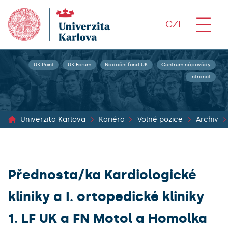
CZE
UK Point
UK Forum
Nadační fond UK
Centrum nápovědy
Intranet
Univerzita Karlova
Kariéra
Volné pozice
Archiv
Přednosta/ka Kardiologické
kliniky a I. ortopedické kliniky
1. LF UK a FN Motol a Homolka