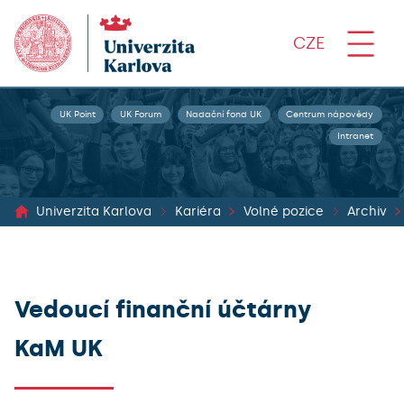
CZE
UK Point
UK Forum
Nadační fond UK
Centrum nápovědy
Intranet
Univerzita Karlova
Kariéra
Volné pozice
Archiv
Vedoucí finanční účtárny
KaM UK