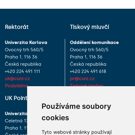
Rektorát
Tiskový mluvčí
Univerzita Karlova
Oddělení komunikace
Ovocný trh 560/5
Ovocný trh 560/5
Praha 1, 116 36
Praha 1, 116 36
Česká republika
Česká republika
+420 224 491 111
+420 224 491 618
uk@cuni.cz
pr@cuni.cz
Podatelna
Tiskové zprávy
UK Point
VŠECHNY KONTAKTY
Používáme soubory
Univerzita Karlova
MÁM DOTAZ
cookies
Celetná 13
Praha 1, 116 36
JAK K NÁM?
Tyto webové stránky používají