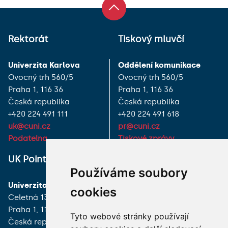
Rektorát
Tiskový mluvčí
Univerzita Karlova
Oddělení komunikace
Ovocný trh 560/5
Ovocný trh 560/5
Praha 1, 116 36
Praha 1, 116 36
Česká republika
Česká republika
+420 224 491 111
+420 224 491 618
uk@cuni.cz
pr@cuni.cz
Podatelna
Tiskové zprávy
UK Point
VŠECHNY KONTAKTY
Používáme soubory
Univerzita Karlova
MÁM DOTAZ
cookies
Celetná 13
Praha 1, 116 36
JAK K NÁM?
Tyto webové stránky používají
Česká republika