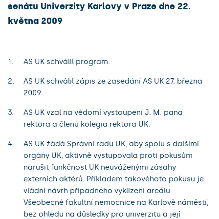
senátu Univerzity Karlovy v Praze dne 22.
května 2009
AS UK schválil program.
AS UK schválil zápis ze zasedání AS UK 27. března
2009.
AS UK vzal na vědomí vystoupení J. M. pana
rektora a členů kolegia rektora UK.
AS UK žádá Správní radu UK, aby spolu s dalšími
orgány UK, aktivně vystupovala proti pokusům
narušit funkčnost UK neuváženými zásahy
externích aktérů. Příkladem takovéhoto pokusu je
vládní návrh případného vyklizení areálu
Všeobecné fakultní nemocnice na Karlově náměstí,
bez ohledu na důsledky pro univerzitu a její