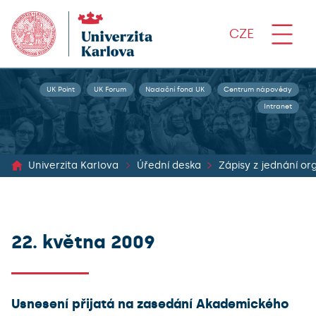
CZE
UK Point
UK Forum
Nadační fond UK
Centrum nápovědy
Intranet
Univerzita Karlova
Úřední deska
22. května 2009
Usnesení přijatá na zasedání Akademického