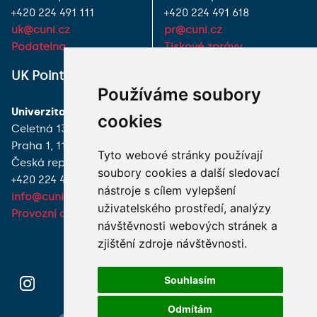
+420 224 491 111
+420 224 491 618
uk@cuni.cz
pr@cuni.cz
Podatelna
Tiskové zprávy
UK Point
VŠECHNY KONTAKTY
Používáme soubory
Univerzita Karlova
MÁM DOTAZ
cookies
Celetná 13
Praha 1, 116 36
JAK K NÁM?
Tyto webové stránky používají
Česká republika
soubory cookies a další sledovací
+420 224 491 850
nástroje s cílem vylepšení
info@cuni.cz
uživatelského prostředí, analýzy
Provozní doba a kontakty
návštěvnosti webových stránek a
zjištění zdroje návštěvnosti.
Souhlasím
Odmítám