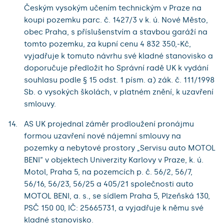
Českým vysokým učením technickým v Praze na
koupi pozemku parc. č. 1427/3 v k. ú. Nové Město,
obec Praha, s příslušenstvím a stavbou garáží na
tomto pozemku, za kupní cenu 4 832 350,-Kč,
vyjadřuje k tomuto návrhu své kladné stanovisko a
doporučuje předložit ho Správní radě UK k vydání
souhlasu podle § 15 odst. 1 písm. a) zák. č. 111/1998
Sb. o vysokých školách, v platném znění, k uzavření
smlouvy.
AS UK projednal záměr prodloužení pronájmu
formou uzavření nové nájemní smlouvy na
pozemky a nebytové prostory „Servisu auto MOTOL
BENI“ v objektech Univerzity Karlovy v Praze, k. ú.
Motol, Praha 5, na pozemcích p. č. 56/2, 56/7,
56/16, 56/23, 56/25 a 405/21 společnosti auto
MOTOL BENI, a. s., se sídlem Praha 5, Plzeňská 130,
PSČ 150 00, IČ: 25665731, a vyjadřuje k němu své
kladné stanovisko.