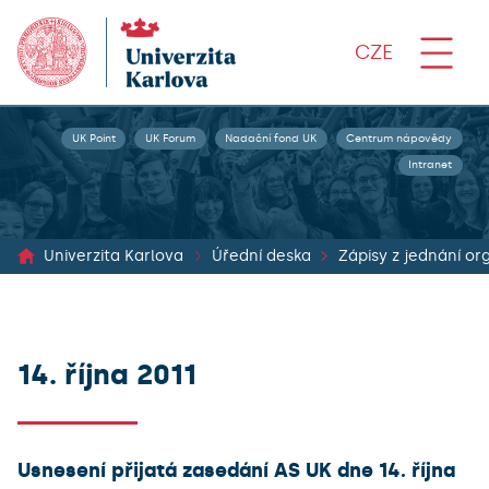
CZE
UK Point
UK Forum
Nadační fond UK
Centrum nápovědy
Intranet
Univerzita Karlova
Úřední deska
14. října 2011
Usnesení přijatá zasedání AS UK dne 14. října