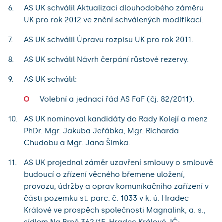
AS UK schválil Aktualizaci dlouhodobého záměru
UK pro rok 2012 ve znění schválených modifikací.
AS UK schválil Úpravu rozpisu UK pro rok 2011.
AS UK schválil Návrh čerpání růstové rezervy.
AS UK schválil:
Volební a jednací řád AS FaF (čj. 82/2011).
AS UK nominoval kandidáty do Rady Kolejí a menz
PhDr. Mgr. Jakuba Jeřábka, Mgr. Richarda
Chudobu a Mgr. Jana Šimka.
AS UK projednal záměr uzavření smlouvy o smlouvě
budoucí o zřízení věcného břemene uložení,
provozu, údržby a oprav komunikačního zařízení v
části pozemku st. parc. č. 1033 v k. ú. Hradec
Králové ve prospěch společnosti Magnalink, a. s.,
sídlem Na Brně 362/15, Hradec Králové, IČ: