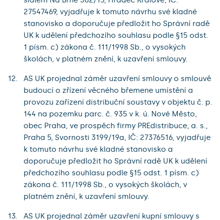
27547469, vyjadřuje k tomuto návrhu své kladné
stanovisko a doporučuje předložit ho Správní radě
UK k udělení předchozího souhlasu podle §15 odst.
1 písm. c) zákona č. 111/1998 Sb., o vysokých
školách, v platném znění, k uzavření smlouvy.
AS UK projednal záměr uzavření smlouvy o smlouvě
budoucí o zřízení věcného břemene umístění a
provozu zařízení distribuční soustavy v objektu č. p.
144 na pozemku parc. č. 935 v k. ú. Nové Město,
obec Praha, ve prospěch firmy PREdistribuce, a. s.,
Praha 5, Svornosti 3199/19a, IČ: 27376516, vyjadřuje
k tomuto návrhu své kladné stanovisko a
doporučuje předložit ho Správní radě UK k udělení
předchozího souhlasu podle §15 odst. 1 písm. c)
zákona č. 111/1998 Sb., o vysokých školách, v
platném znění, k uzavření smlouvy.
AS UK projednal záměr uzavření kupní smlouvy s