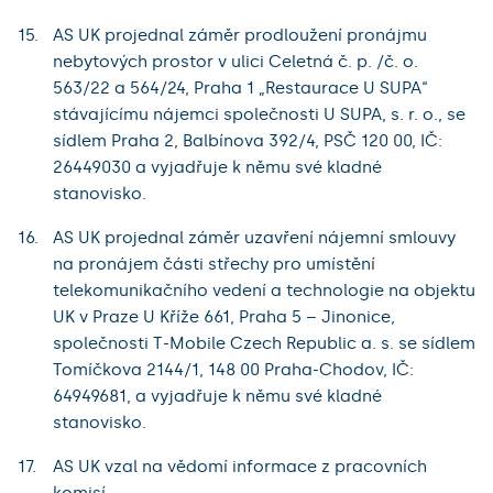
AS UK projednal záměr prodloužení pronájmu
nebytových prostor v ulici Celetná č. p. /č. o.
563/22 a 564/24, Praha 1 „Restaurace U SUPA“
stávajícímu nájemci společnosti U SUPA, s. r. o., se
sídlem Praha 2, Balbínova 392/4, PSČ 120 00, IČ:
26449030 a vyjadřuje k němu své kladné
stanovisko.
AS UK projednal záměr uzavření nájemní smlouvy
na pronájem části střechy pro umístění
telekomunikačního vedení a technologie na objektu
UK v Praze U Kříže 661, Praha 5 – Jinonice,
společnosti T-Mobile Czech Republic a. s. se sídlem
Tomíčkova 2144/1, 148 00 Praha-Chodov, IČ:
64949681, a vyjadřuje k němu své kladné
stanovisko.
AS UK vzal na vědomí informace z pracovních
komisí.