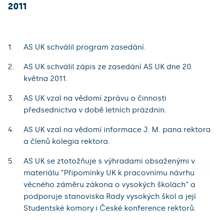
2011
AS UK schválil program zasedání.
AS UK schválil zápis ze zasedání AS UK dne 20.
května 2011.
AS UK vzal na vědomí zprávu o činnosti
předsednictva v době letních prázdnin.
AS UK vzal na vědomí informace J. M. pana rektora
a členů kolegia rektora.
AS UK se ztotožňuje s výhradami obsaženými v
materiálu ”Připomínky UK k pracovnímu návrhu
věcného záměru zákona o vysokých školách“ a
podporuje stanoviska Rady vysokých škol a její
Studentské komory i České konference rektorů.