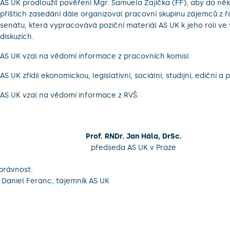
AS UK prodloužil pověření Mgr. Samuela Zajíčka (FF), aby do ně
příštích zasedání dále organizoval pracovní skupinu zájemců z 
senátu, která vypracovává poziční materiál AS UK k jeho roli ve
diskuzích.
AS UK vzal na vědomí informace z pracovních komisí.
AS UK zřídil ekonomickou, legislativní, sociální, studijní, ediční a p
AS UK vzal na vědomí informace z RVŠ.
Prof. RNDr. Jan Hála, DrSc.
předseda AS UK v Praze
právnost:
 Daniel Feranc, tajemník AS UK