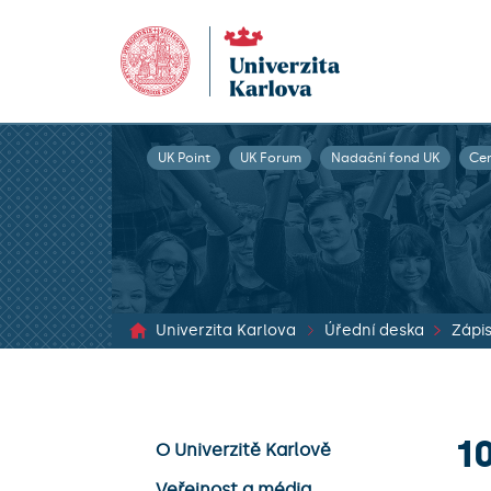
UK Point
UK Forum
Nadační fond UK
Ce
Univerzita Karlova
Úřední deska
1
O Univerzitě Karlově
Veřejnost a média