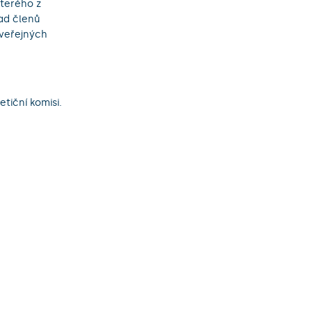
kterého z
řad členů
 veřejných
etiční komisi.