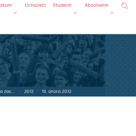
ýzkum
Uchazeči
Studenti
Absolventi
Usnesení přijatá na zasedání AS UK
2012
10. února 2012