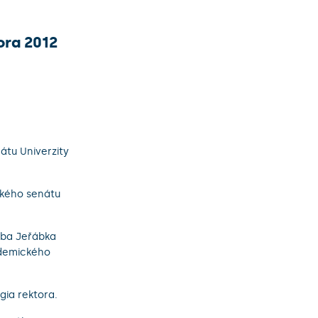
ora 2012
átu Univerzity
ckého senátu
kuba Jeřábka
ademického
gia rektora.