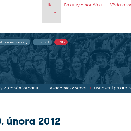
UK
Fakulty a součásti
Věda a v
ntrum nápovědy
Intranet
ENG
Zápisy z jednání orgánů UK
Akademický senát
0. února 2012