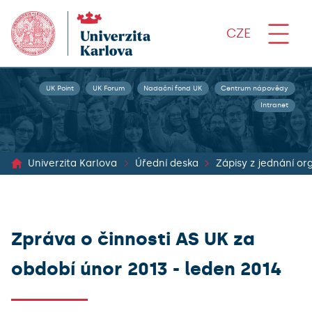
CZE
UK Point
UK Forum
Nadační fond UK
Centrum nápovědy
Intranet
Univerzita Karlova
Úřední deska
Zpráva o činnosti AS UK za
období únor 2013 - leden 2014