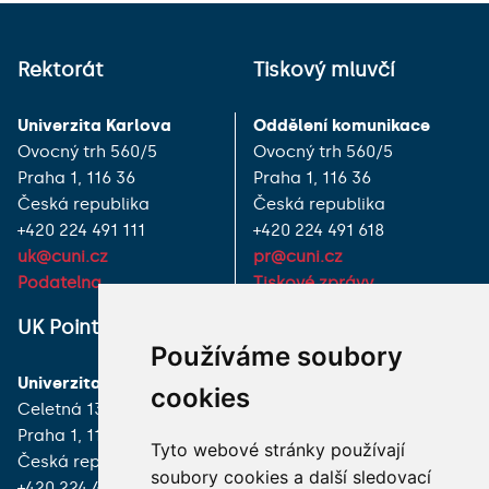
Rektorát
Tiskový mluvčí
Univerzita Karlova
Oddělení komunikace
Ovocný trh 560/5
Ovocný trh 560/5
Praha 1, 116 36
Praha 1, 116 36
Česká republika
Česká republika
+420 224 491 111
+420 224 491 618
uk@cuni.cz
pr@cuni.cz
Podatelna
Tiskové zprávy
UK Point
VŠECHNY KONTAKTY
Používáme soubory
Univerzita Karlova
MÁM DOTAZ
cookies
Celetná 13
Praha 1, 116 36
JAK K NÁM?
Tyto webové stránky používají
Česká republika
soubory cookies a další sledovací
+420 224 491 850