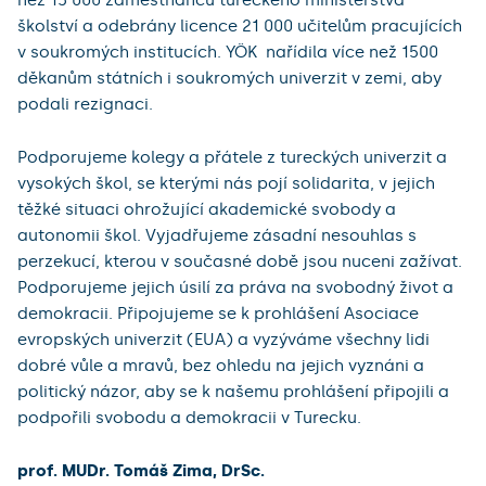
školství a odebrány licence 21 000 učitelům pracujících
v soukromých institucích. YÖK nařídila více než 1500
děkanům státních i soukromých univerzit v zemi, aby
podali rezignaci.
Podporujeme kolegy a přátele z tureckých univerzit a
vysokých škol, se kterými nás pojí solidarita, v jejich
těžké situaci ohrožující akademické svobody a
autonomii škol. Vyjadřujeme zásadní nesouhlas s
perzekucí, kterou v současné době jsou nuceni zažívat.
Podporujeme jejich úsilí za práva na svobodný život a
demokracii. Připojujeme se k prohlášení Asociace
evropských univerzit (EUA) a vyzýváme všechny lidi
dobré vůle a mravů, bez ohledu na jejich vyznáni a
politický názor, aby se k našemu prohlášení připojili a
podpořili svobodu a demokracii v Turecku.
prof. MUDr. Tomáš Zima, DrSc.