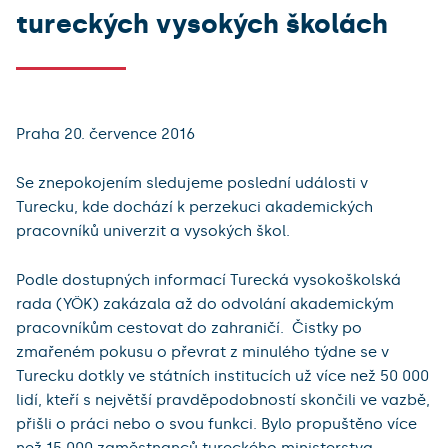
tureckých vysokých školách
Praha 20. července 2016
Se znepokojením sledujeme poslední události v
Turecku, kde dochází k perzekuci akademických
pracovníků univerzit a vysokých škol.
Podle dostupných informací Turecká vysokoškolská
rada (YÖK) zakázala až do odvolání akademickým
pracovníkům cestovat do zahraničí. Čistky po
zmařeném pokusu o převrat z minulého týdne se v
Turecku dotkly ve státních institucích už více než 50 000
lidí, kteří s největší pravděpodobností skončili ve vazbě,
přišli o práci nebo o svou funkci. Bylo propuštěno více
než 15 000 zaměstnanců tureckého ministerstva