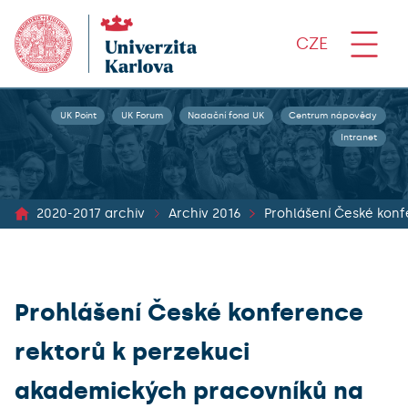
CZE
UK Point
UK Forum
Nadační fond UK
Centrum nápovědy
Intranet
2020-2017 archiv
Archiv 2016
Prohlášení České konf
Prohlášení České konference
rektorů k perzekuci
akademických pracovníků na