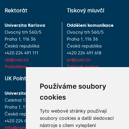
Rektorát
Tiskový mluvčí
Univerzita Karlova
Oddělení komunikace
Ovocný trh 560/5
Ovocný trh 560/5
Praha 1, 116 36
Praha 1, 116 36
Česká republika
Česká republika
+420 224 491 111
+420 224 491 618
uk@cuni.cz
pr@cuni.cz
Podatelna
Tiskové zprávy
UK Point
VŠECHNY KONTAKTY
Používáme soubory
Univerzita Karlova
MÁM DOTAZ
cookies
Celetná 13
Praha 1, 116 36
JAK K NÁM?
Tyto webové stránky používají
Česká republika
soubory cookies a další sledovací
+420 224 491 850
nástroje s cílem vylepšení
info@cuni.cz