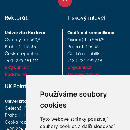
Rektorát
Tiskový mluvčí
Univerzita Karlova
Oddělení komunikace
Ovocný trh 560/5
Ovocný trh 560/5
Praha 1, 116 36
Praha 1, 116 36
Česká republika
Česká republika
+420 224 491 111
+420 224 491 618
uk@cuni.cz
pr@cuni.cz
Podatelna
Tiskové zprávy
UK Point
VŠECHNY KONTAKTY
Používáme soubory
Univerzita Karlova
MÁM DOTAZ
cookies
Celetná 13
Praha 1, 116 36
JAK K NÁM?
Tyto webové stránky používají
Česká republika
soubory cookies a další sledovací
+420 224 491 850