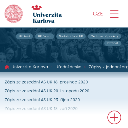
CZE
UK Point
UK Forum
Nadační fond UK
Centrum nápovědy
Intranet
Univerzita Karlova
Úřední deska
Zápis ze zasedání AS UK 18. prosince 2020
Zápis ze zasedání AS UK 20. listopadu 2020
Zápis ze zasedání AS UK 23. října 2020
Zápis ze zasedání AS UK 18. září 2020
Zápis ze zasedání AS UK 26. června 2020
Zápis ze zasedání AS UK 29. května 2020