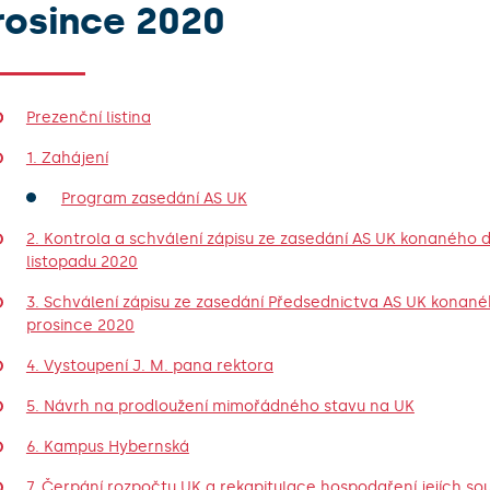
rosince 2020
Prezenční listina
1. Zahájení
Program zasedání AS UK
2. Kontrola a schválení zápisu ze zasedání AS UK konaného d
listopadu 2020
3. Schválení zápisu ze zasedání Předsednictva AS UK konané
prosince 2020
4. Vystoupení J. M. pana rektora
5. Návrh na prodloužení mimořádného stavu na UK
6. Kampus Hybernská
7. Čerpání rozpočtu UK a rekapitulace hospodaření jejích souč