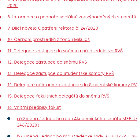
2020
8. Informace o podpoře sociálně znevýhodněných studentů
9. Dílčí novela Opatření rektora č. 24/2020
10. Čerpání prostředků z fondu Mikuláš
11. Delegace zástupce do sněmu a předsednictva RVŠ
12. Delegace zástupce do sněmu RVŠ
13. Delegace zástupce do Studentské komory RVŠ
14. Delegace náhradníka zástupce do Studentské komory RV
15. Delegace fakultních delegátů do sněmu RVŠ
16. Vnitřní předpisy fakult
a) Změna Jednacího řádu Akademického senátu MFF UK 
246/2020)
b) Změna Jednacího řádu Vědecké rady 3. LF UK (č.j. 2