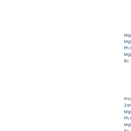
Mgr
Mgr
Ph.
Mg
Bc.
Pro
Zah
Mgr
Ph.
Mgr