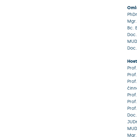
Omlu
PhDr
Mgr.
Bc. 
Doc.
MUDr
Doc.
Hos
Prof
Prof
Prof
činn
Prof
Prof
Prof
Doc.
JUDr
MUDr
Mgr.