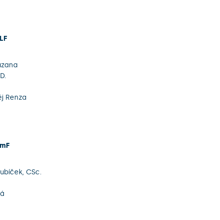
 LF
uzana
D.
a
j Renza
rmF
Kubíček, CSc.
vá