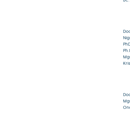
Bc.
Doc
Nig
PhD
Ph.
Mgr
Kri
Doc
Mgr
Ond