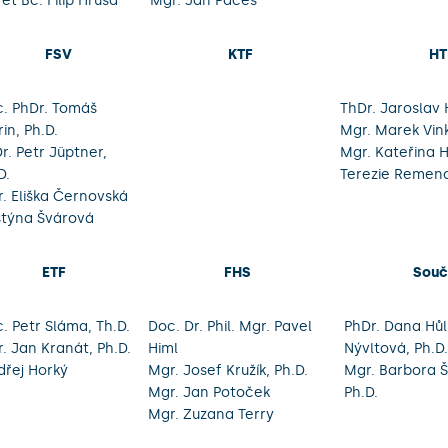
 et Bc. Filip Hruša
Mgr. Jan Pačes
FSV
KTF
HT
. PhDr. Tomáš
ThDr. Jaroslav 
rin, Ph.D.
Mgr. Marek Vink
r. Petr Jüptner,
Mgr. Kateřina 
D.
Terezie Remen
. Eliška Černovská
stýna Švárová
ETF
FHS
Souč
. Petr Sláma, Th.D.
Doc. Dr. Phil. Mgr. Pavel
PhDr. Dana Hů
. Jan Kranát, Ph.D.
Himl
Nývltová, Ph.D.
řej Horký
Mgr. Josef Kružík, Ph.D.
Mgr. Barbora Š
Mgr. Jan Potoček
Ph.D.
Mgr. Zuzana Terry