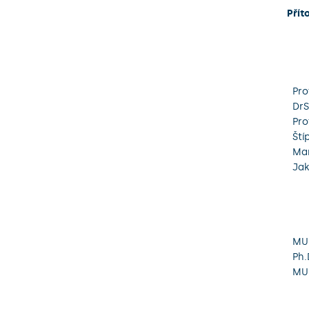
Přít
Pro
DrS
Pro
Ští
Mar
Jak
MUD
Ph.
MU