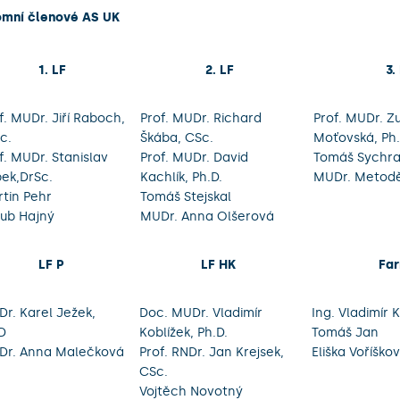
omní členové AS UK
1. LF
2. LF
3.
f. MUDr. Jiří Raboch,
Prof. MUDr. Richard
Prof. MUDr. Z
c.
Škába, CSc.
Moťovská, Ph.
f. MUDr. Stanislav
Prof. MUDr. David
Tomáš Sychr
pek,DrSc.
Kachlík, Ph.D.
MUDr. Metodě
tin Pehr
Tomáš Stejskal
ub Hajný
MUDr. Anna Olšerová
LF P
LF HK
Fa
r. Karel Ježek,
Doc. MUDr. Vladimír
Ing. Vladimír 
D
Koblížek, Ph.D.
Tomáš Jan
Dr. Anna Malečková
Prof. RNDr. Jan Krejsek,
Eliška Voříško
CSc.
Vojtěch Novotný