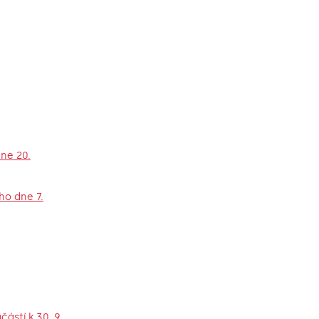
ne 20.
ho dne 7.
ástí k 30. 9.