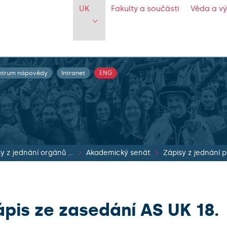
UK
Fakulty a součásti
Věda a v
ntrum nápovědy
Intranet
ENG
Zápisy z jednání orgánů UK
Akademický senát
ápis ze zasedání AS UK 18.