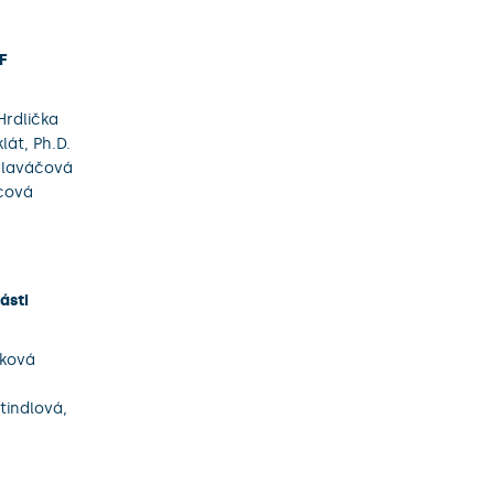
F
Hrdlička
lát, Ph.D.
Hlaváčová
cová
ásti
lková
tindlová,