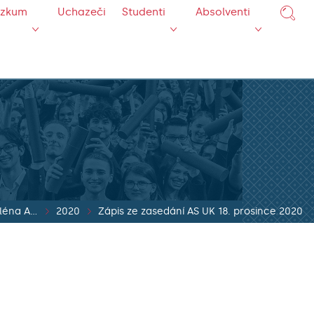
ýzkum
Uchazeči
Studenti
Absolventi
Zápisy z jednání pléna AS UK
2020
Zápis ze zasedání AS UK 18. prosince 2020