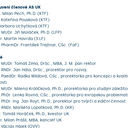
vení členové AS UK
. Milan Pech, Ph.D. (KTF)
 Kateřina Pousková (KTF)
Barbora Uchytilová (KTF)
 MUDr. Jiří Moláček, Ph.D. (LFP)
. Martin Havrda (3.LF)
 PharmDr. František Trejtnar, CSc. (FaF)
té
. MUDr. Tomáš Zima, DrSc., MBA, J. M. pan rektor
. RNDr. Jan Hála, DrSc., prorektor pro rozvoj
. PaedDr. Radka Wildová, CSc., prorektorka pro koncepci a kvalit
osti
. MUDr. Milena Králíčková, Ph.D., prorektorka pro studijní záležito
. PhDr. Lenka Rovná, CSc., prorektorka pro evropskou problemat
. PhDr. Ing. Jan Royt, Ph.D., prorektor pro tvůrčí a ediční činnost
 RNDr. Markéta Lopatková, Ph.D. (KR)
. Tomáš Horáček, Ph.D., kvestor UK
. Milan Prášil, MBA, kancléř UK
 Václav Hájek (OVV)