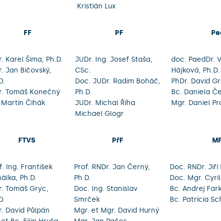
Kristián Lux
FF
PF
Pe
. Karel Šima, Ph.D.
JUDr. Ing. Josef Staša,
doc. PaedDr. 
. Jan Bičovský,
CSc.
Hájková, Ph.D.
D.
Doc. JUDr. Radim Boháč,
PhDr. David Gr
r. Tomáš Konečný
Ph.D.
Bc. Daniela Č
 Martin Čihák
JUDr. Michal Říha
Mgr. Daniel Pr
Michael Glogr
FTVS
PřF
M
f. Ing. František
Prof. RNDr. Jan Černý,
Doc. RNDr. Jiří 
álka, Ph.D.
Ph.D.
Doc. Mgr. Cyril
. Tomáš Gryc,
Doc. Ing. Stanislav
Bc. Andrej Far
D.
Smrček
Bc. Patrícia S
. David Půlpán
Mgr. et Mgr. David Hurný