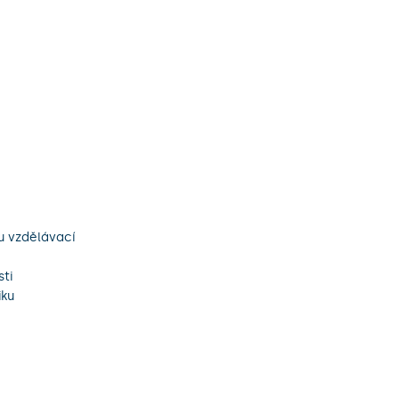
u vzdělávací
sti
iku