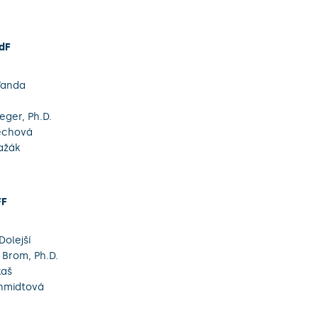
dF
Vanda
eger, Ph.D.
echová
ažák
FF
Dolejší
 Brom, Ph.D.
kaš
chmidtová