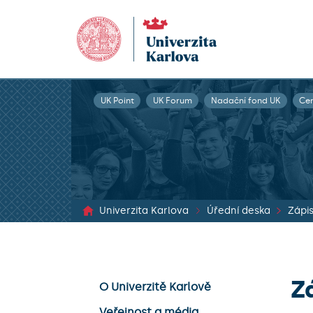
UK Point
UK Forum
Nadační fond UK
Ce
Univerzita Karlova
Úřední deska
Z
O Univerzitě Karlově
Veřejnost a média