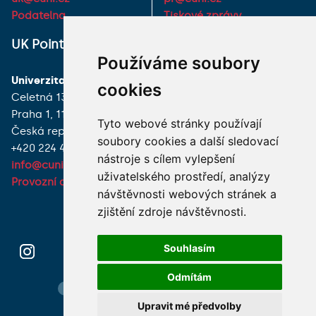
Podatelna
Tiskové zprávy
UK Point
VŠECHNY KONTAKTY
Používáme soubory
Univerzita Karlova
MÁM DOTAZ
cookies
Celetná 13
Praha 1, 116 36
JAK K NÁM?
Tyto webové stránky používají
Česká republika
soubory cookies a další sledovací
+420 224 491 850
nástroje s cílem vylepšení
info@cuni.cz
uživatelského prostředí, analýzy
Provozní doba a kontakty
návštěvnosti webových stránek a
zjištění zdroje návštěvnosti.
Souhlasím
Odmítám
Hledání osob
Nastavení cookie
Mapa webu
Upravit mé předvolby