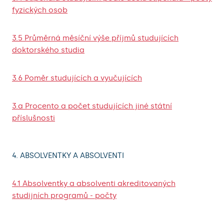
fyzických osob
3.5 Průměrná měsíční výše příjmů studujících
doktorského studia
3.6 Poměr studujících a vyučujících
3.a Procento a počet studujících jiné státní
příslušnosti
4. ABSOLVENTKY A ABSOLVENTI
4.1 Absolventky a absolventi akreditovaných
studijních programů - počty