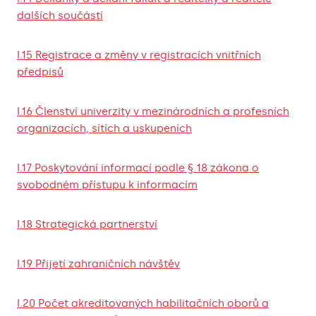
dalších součástí
I.15 Registrace a změny v registracích vnitřních
předpisů
I.16 Členství univerzity v mezinárodních a profesních
organizacích, sítích a uskupeních
I.17 Poskytování informací podle § 18 zákona o
svobodném přístupu k informacím
I.18 Strategická partnerství
I.19 Přijetí zahraničních návštěv
I.20 Počet akreditovaných habilitačních oborů a