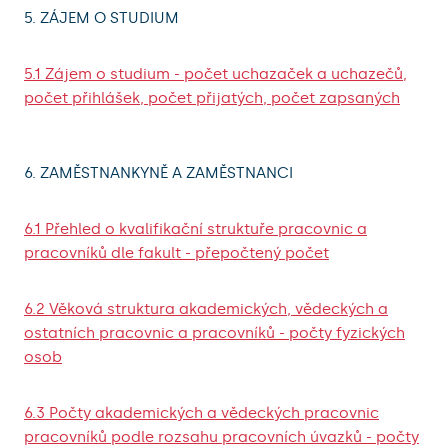
5. ZÁJEM O STUDIUM
5.1 Zájem o studium - počet uchazaček a uchazečů,
počet přihlášek, počet přijatých, počet zapsaných
6. ZAMĚSTNANKYNĚ A ZAMĚSTNANCI
6.1 Přehled o kvalifikační struktuře pracovnic a
pracovníků dle fakult - přepočtený počet
6.2 Věková struktura akademických, vědeckých a
ostatních pracovnic a pracovníků - počty fyzických
osob
6.3 Počty akademických a vědeckých pracovnic
pracovníků podle rozsahu pracovních úvazků - počty