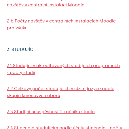
návštěv v centrální instalaci Moodle
2.b Počty návštěv v centrálních instalacích Moodle
pro výuku
3. STUDUJÍCÍ
3.1 Studující v akreditovaných studijních programech
- počty studií
3.2 Celkový počet studujících v cizím jazyce podle
skupin kmenových oborů
3.3 Studijní neúspěšnost 1. ročníku studia
3.4 Stipendia studujícím podle účelu stipendia - počty