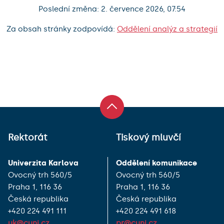
Poslední změna: 2. července 2026, 07:54
Za obsah stránky zodpovídá:
Oddělení analýz a strategií
Rektorát
Tiskový mluvčí
Univerzita Karlova
Oddělení komunikace
Ovocný trh 560/5
Ovocný trh 560/5
Praha 1, 116 36
Praha 1, 116 36
Česká republika
Česká republika
+420 224 491 111
+420 224 491 618
uk@cuni.cz
pr@cuni.cz