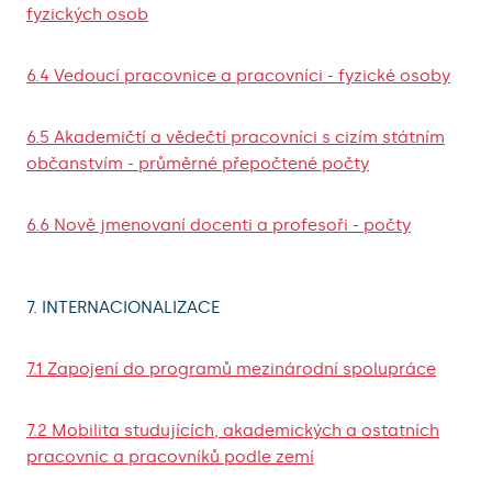
fyzických osob
6.4 Vedoucí pracovnice a pracovníci - fyzické osoby
6.5 Akademičtí a vědečtí pracovníci s cizím státním
občanstvím - průměrné přepočtené počty
6.6 Nově jmenovaní docenti a profesoři - počty
7. INTERNACIONALIZACE
7.1 Zapojení do programů mezinárodní spolupráce
7.2 Mobilita studujících, akademických a ostatních
pracovnic a pracovníků podle zemí