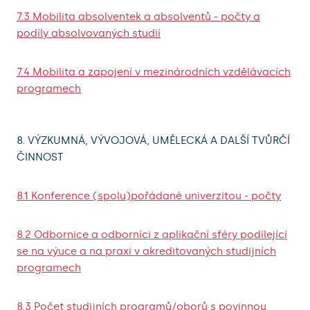
7.3 Mobilita absolventek a absolventů - počty a
podíly absolvovaných studií
7.4 Mobilita a zapojení v mezinárodních vzdělávacích
programech
8. VÝZKUMNÁ, VÝVOJOVÁ, UMĚLECKÁ A DALŠÍ TVŮRČÍ
ČINNOST
8.1 Konference (spolu)pořádané univerzitou - počty
8.2 Odbornice a odborníci z aplikační sféry podílející
se na výuce a na praxi v akreditovaných studijních
programech
8.3 Počet studijních programů/oborů s povinnou