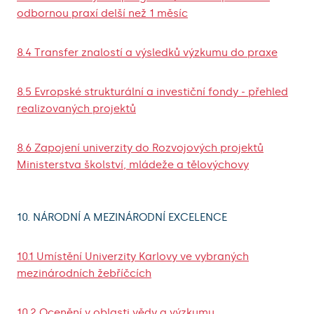
odbornou praxí delší než 1 měsíc
8.4 Transfer znalostí a výsledků výzkumu do praxe
8.5 Evropské strukturální a investiční fondy - přehled
realizovaných projektů
8.6 Zapojení univerzity do Rozvojových projektů
Ministerstva školství, mládeže a tělovýchovy
10. NÁRODNÍ A MEZINÁRODNÍ EXCELENCE
10.1 Umístění Univerzity Karlovy ve vybraných
mezinárodních žebříčcích
10.2 Ocenění v oblasti vědy a výzkumu