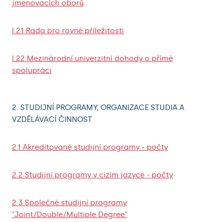
jmenovacích oborů
I.21 Rada pro rovné příležitosti
I.22 Mezinárodní univerzitní dohody o přímé
spolupráci
2. STUDIJNÍ PROGRAMY, ORGANIZACE STUDIA A
VZDĚLÁVACÍ ČINNOST
2.1 Akreditované studijní programy - počty
2.2 Studijní programy v cizím jazyce - počty
2.3 Společné studijní programy
"Joint/Double/Multiple Degree"