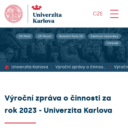
CZE
UK Point
UK Forum
Nadační fond UK
Centrum nápovědy
Intranet
Univerzita Karlova
Výroční zprávy o činnosti, o hospodaření a rozpočet Univerzity Karlovy
Výroční
Výroční zpráva o činnosti za
rok 2023 - Univerzita Karlova