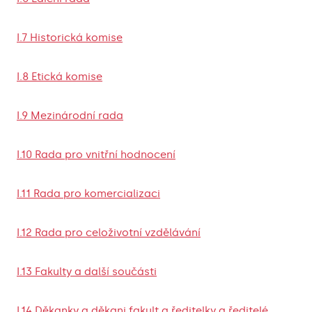
I.7 Historická komise
I.8 Etická komise
I.9 Mezinárodní rada
I.10 Rada pro vnitřní hodnocení
I.11 Rada pro komercializaci
I.12 Rada pro celoživotní vzdělávání
I.13 Fakulty a další součásti
I.14 Děkanky a děkani fakult a ředitelky a ředitelé