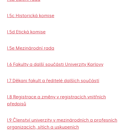
I.5c Historická komise
I.5d Etická komise
I.5e Mezinárodní rada
I.6 Fakulty a další součásti Univerzity Karlovy
I.7 Děkani fakult a ředitelé dalších součástí
I.8 Registrace a změny v registracích vnitřních
předpisů
I.9 Členství univerzity v mezinárodních a profesních
organizacích, sítích a uskupeních