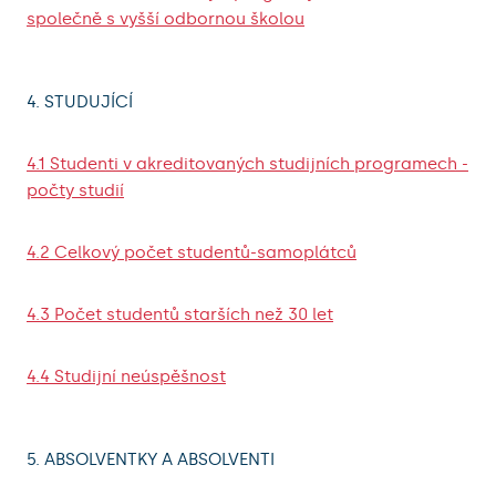
společně s vyšší odbornou školou
4. STUDUJÍCÍ
4.1 Studenti v akreditovaných studijních programech -
počty studií
4.2 Celkový počet studentů-samoplátců
4.3 Počet studentů starších než 30 let
4.4 Studijní neúspěšnost
5. ABSOLVENTKY A ABSOLVENTI