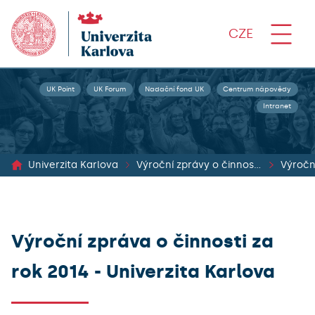
CZE
UK Point
UK Forum
Nadační fond UK
Centrum nápovědy
Intranet
Univerzita Karlova
Výroční zprávy o činnosti, o hospodaření a rozpočet Univerzity Karlovy
Výroční
Výroční zpráva o činnosti za
rok 2014 - Univerzita Karlova