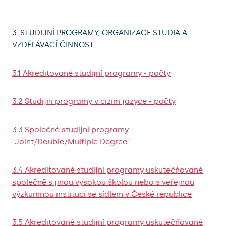
3. STUDIJNÍ PROGRAMY, ORGANIZACE STUDIA A
VZDĚLÁVACÍ ČINNOST
3.1 Akreditované studijní programy - počty
3.2 Studijní programy v cizím jazyce - počty
3.3 Společné studijní programy
"Joint/Double/Multiple Degree"
3.4 Akreditované studijní programy uskutečňované
společně s jinou vysokou školou nebo s veřejnou
výzkumnou institucí se sídlem v České republice
3.5 Akreditované studijní programy uskutečňované