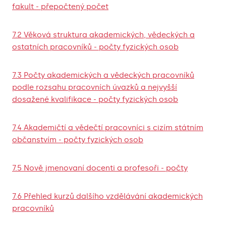
fakult - přepočtený počet
7.2 Věková struktura akademických, vědeckých a
ostatních pracovníků - počty fyzických osob
7.3 Počty akademických a vědeckých pracovníků
podle rozsahu pracovních úvazků a nejvyšší
dosažené kvalifikace - počty fyzických osob
7.4 Akademičtí a vědečtí pracovníci s cizím státním
občanstvím - počty fyzických osob
7.5 Nově jmenovaní docenti a profesoři - počty
7.6 Přehled kurzů dalšího vzdělávání akademických
pracovníků