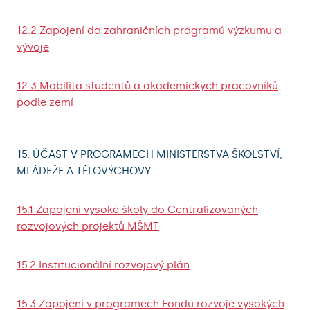
12.2 Zapojení do zahraničních programů výzkumu a
vývoje
12.3 Mobilita studentů a akademických pracovníků
podle zemí
15. ÚČAST V PROGRAMECH MINISTERSTVA ŠKOLSTVÍ,
MLÁDEŽE A TĚLOVÝCHOVY
15.1 Zapojení vysoké školy do Centralizovaných
rozvojových projektů MŠMT
15.2 Institucionální rozvojový plán
15.3 Zapojení v programech Fondu rozvoje vysokých