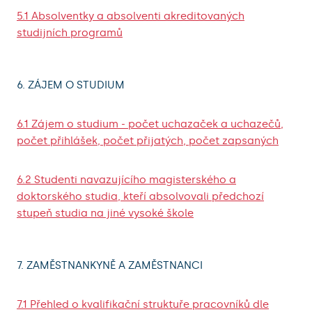
5.1 Absolventky a absolventi akreditovaných
studijních programů
6. ZÁJEM O STUDIUM
6.1 Zájem o studium - počet uchazaček a uchazečů,
počet přihlášek, počet přijatých, počet zapsaných
6.2 Studenti navazujícího magisterského a
doktorského studia, kteří absolvovali předchozí
stupeň studia na jiné vysoké škole
7. ZAMĚSTNANKYNĚ A ZAMĚSTNANCI
7.1 Přehled o kvalifikační struktuře pracovníků dle