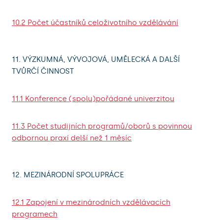
10.2 Počet účastníků celoživotního vzdělávání
11. VÝZKUMNÁ, VÝVOJOVÁ, UMĚLECKÁ A DALŠÍ
TVŮRČÍ ČINNOST
11.1 Konference (spolu)pořádané univerzitou
11.3 Počet studijních programů/oborů s povinnou
odbornou praxí delší než 1 měsíc
12. MEZINÁRODNÍ SPOLUPRÁCE
12.1 Zapojení v mezinárodních vzdělávacích
programech