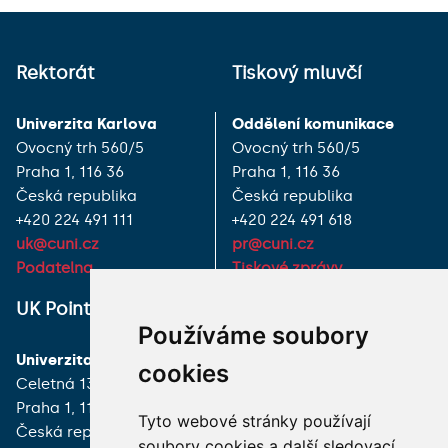
Rektorát
Tiskový mluvčí
Univerzita Karlova
Oddělení komunikace
Ovocný trh 560/5
Ovocný trh 560/5
Praha 1, 116 36
Praha 1, 116 36
Česká republika
Česká republika
+420 224 491 111
+420 224 491 618
uk@cuni.cz
pr@cuni.cz
Podatelna
Tiskové zprávy
UK Point
VŠECHNY KONTAKTY
Používáme soubory
Univerzita Karlova
MÁM DOTAZ
cookies
Celetná 13
Praha 1, 116 36
JAK K NÁM?
Tyto webové stránky používají
Česká republika
soubory cookies a další sledovací