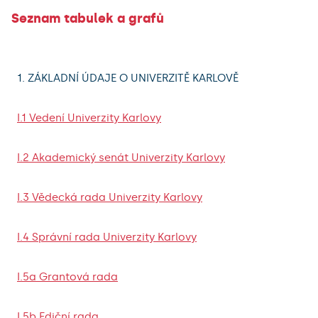
Seznam tabulek a grafů
1. ZÁKLADNÍ ÚDAJE O UNIVERZITĚ KARLOVĚ
I.1 Vedení Univerzity Karlovy
I.2 Akademický senát Univerzity Karlovy
I.3 Vědecká rada Univerzity Karlovy
I.4 Správní rada Univerzity Karlovy
I.5a Grantová rada
I.5b Ediční rada