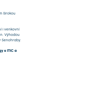
m širokou
í i venkovní
én. Výhodou
ky Senohraby.
y s ITIC a