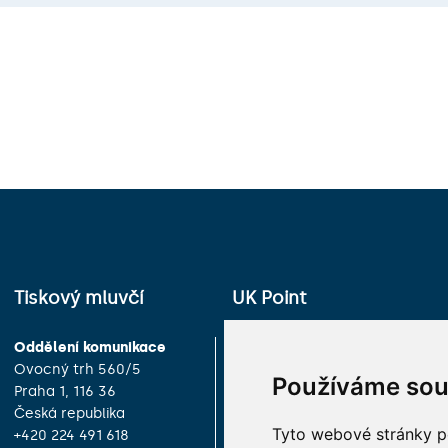
Tiskový mluvčí
UK Point
Oddělení komunikace
Univerzita Karlova
Ovocný trh 560/5
Celetná 13
Používáme sou
Praha 1, 116 36
Praha 1, 116 36
Česká republika
Česká republika
Tyto webové stránky po
+420 224 491 618
+420 224 491 850