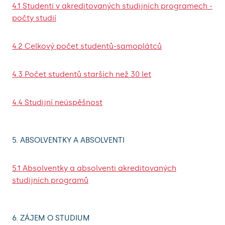
4.1 Studenti v akreditovaných studijních programech -
počty studií
4.2 Celkový počet studentů-samoplátců
4.3 Počet studentů starších než 30 let
4.4 Studijní neúspěšnost
5. ABSOLVENTKY A ABSOLVENTI
5.1 Absolventky a absolventi akreditovaných
studijních programů
6. ZÁJEM O STUDIUM