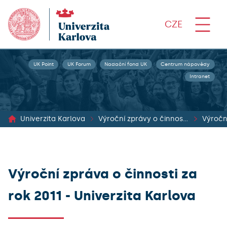
CZE
UK Point
UK Forum
Nadační fond UK
Centrum nápovědy
Intranet
Univerzita Karlova
Výroční zprávy o činnosti, o hospodaření a rozpočet Univerzity Karlovy
Výroční
Výroční zpráva o činnosti za
rok 2011 - Univerzita Karlova