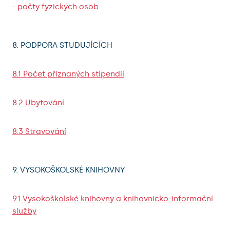
- počty fyzických osob
8. PODPORA STUDUJÍCÍCH
8.1 Počet přiznaných stipendií
8.2 Ubytování
8.3 Stravování
9. VYSOKOŠKOLSKÉ KNIHOVNY
9.1 Vysokoškolské knihovny a knihovnicko-informační
služby