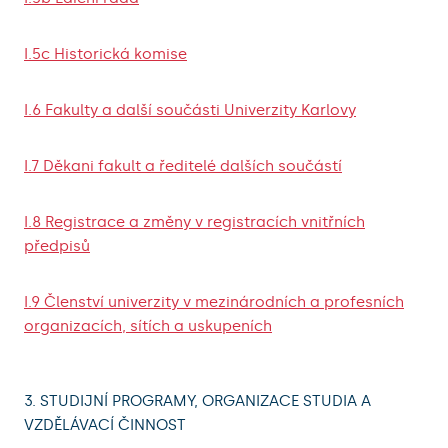
I.5c Historická komise
I.6 Fakulty a další součásti Univerzity Karlovy
I.7 Děkani fakult a ředitelé dalších součástí
I.8 Registrace a změny v registracích vnitřních
předpisů
I.9 Členství univerzity v mezinárodních a profesních
organizacích, sítích a uskupeních
3. STUDIJNÍ PROGRAMY, ORGANIZACE STUDIA A
VZDĚLÁVACÍ ČINNOST