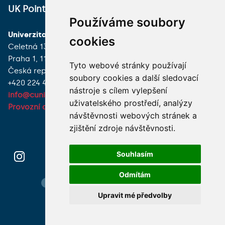
UK Point
VŠECHNY KONTAKTY
Používáme soubory
Univerzita Karlova
MÁM DOTAZ
cookies
Celetná 13
Praha 1, 116 36
JAK K NÁM?
Tyto webové stránky používají
Česká republika
soubory cookies a další sledovací
+420 224 491 850
nástroje s cílem vylepšení
info@cuni.cz
uživatelského prostředí, analýzy
Provozní doba a kontakty
návštěvnosti webových stránek a
zjištění zdroje návštěvnosti.
Souhlasím
Odmítám
Hledání osob
Nastavení cookie
Mapa webu
Upravit mé předvolby
© 2026 Univerzita Karlova foto UK a shutterstock.com