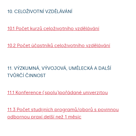
10. CELOŽIVOTNÍ VZDĚLÁVÁNÍ
10.1 Počet kurzů celoživotního vzdělávání
10.2 Počet účastníků celoživotního vzdělávání
11. VÝZKUMNÁ, VÝVOJOVÁ, UMĚLECKÁ A DALŠÍ
TVŮRČÍ ČINNOST
11.1 Konference (spolu)pořádané univerzitou
11.3 Počet studijních programů/oborů s povinnou
odbornou praxí delší než 1 měsíc