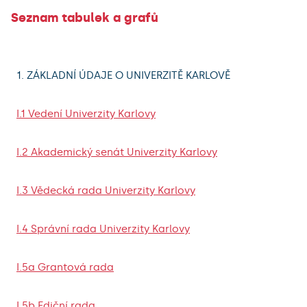
Seznam tabulek a grafů
1. ZÁKLADNÍ ÚDAJE O UNIVERZITĚ KARLOVĚ
I.1 Vedení Univerzity Karlovy
I.2 Akademický senát Univerzity Karlovy
I.3 Vědecká rada Univerzity Karlovy
I.4 Správní rada Univerzity Karlovy
I.5a Grantová rada
I.5b Ediční rada