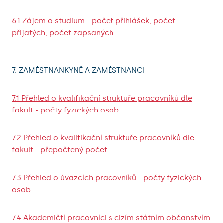
6.1 Zájem o studium - počet přihlášek, počet
přijatých, počet zapsaných
7. ZAMĚSTNANKYNĚ A ZAMĚSTNANCI
7.1 Přehled o kvalifikační struktuře pracovníků dle
fakult - počty fyzických osob
7.2 Přehled o kvalifikační struktuře pracovníků dle
fakult - přepočtený počet
7.3 Přehled o úvazcích pracovníků - počty fyzických
osob
7.4 Akademičtí pracovníci s cizím státním občanstvím