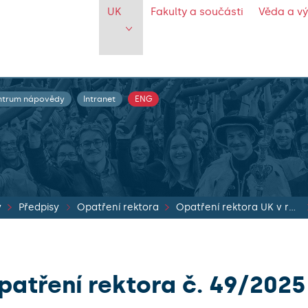
UK
Fakulty a součásti
Věda a v
ntrum nápovědy
Intranet
ENG
y
Předpisy
Opatření rektora
Opatření rektora UK v roce 2025
patření rektora č. 49/2025