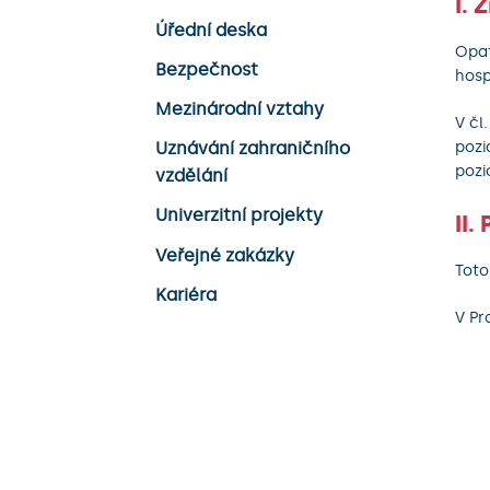
I. 
Úřední deska
Opat
Bezpečnost
hosp
Mezinárodní vztahy
V čl
pozi
Uznávání zahraničního
pozic
vzdělání
Univerzitní projekty
II.
Veřejné zakázky
Toto
Kariéra
V Pr