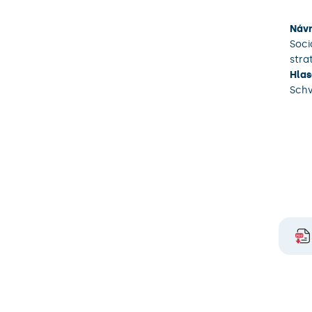
Návr
Soci
stra
Hlas
Sch