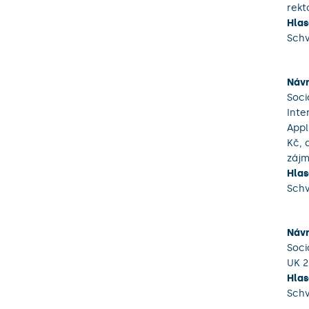
rekt
Hlas
Sch
Návr
Soci
Inte
Appl
Kč, 
zájm
Hlas
Sch
Návr
Soci
UK 2
Hlas
Sch