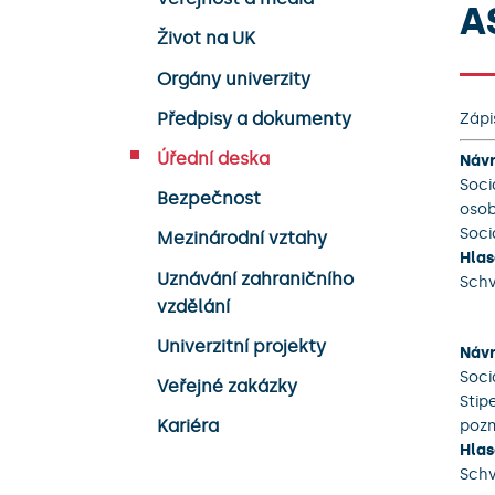
A
Život na UK
Orgány univerzity
Předpisy a dokumenty
Zápi
Úřední deska
Návr
Soci
Bezpečnost
osob
Soci
Mezinárodní vztahy
Hlas
Uznávání zahraničního
Sch
vzdělání
Univerzitní projekty
Návr
Soci
Veřejné zakázky
Stip
Kariéra
poz
Hlas
Sch