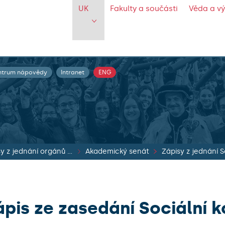
UK
Fakulty a součásti
Věda a v
ntrum nápovědy
Intranet
ENG
Zápisy z jednání orgánů UK
Akademický senát
ápis ze zasedání Sociální 