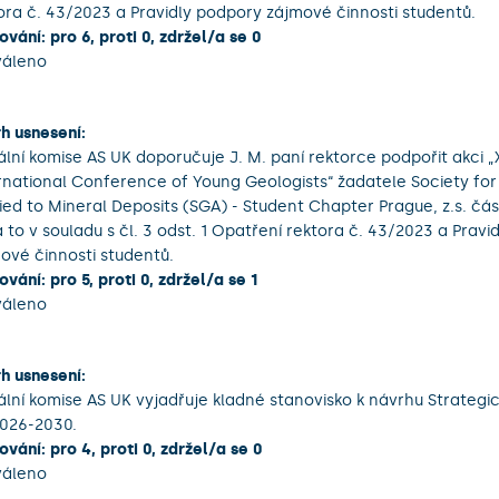
ora č. 43/2023 a Pravidly podpory zájmové činnosti studentů.
ování: pro 6, proti 0, zdržel/a se 0
váleno
h usnesení:
ální komise AS UK doporučuje J. M. paní rektorce podpořit akci „
rnational Conference of Young Geologists“ žadatele Society fo
ied to Mineral Deposits (SGA) - Student Chapter Prague, z.s. čá
a to v souladu s čl. 3 odst. 1 Opatření rektora č. 43/2023 a Prav
ové činnosti studentů.
ování: pro 5, proti 0, zdržel/a se 1
váleno
h usnesení:
ální komise AS UK vyjadřuje kladné stanovisko k návrhu Strateg
026-2030.
ování: pro 4, proti 0, zdržel/a se 0
váleno