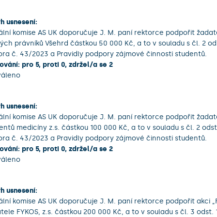
h usnesení:
ální komise AS UK doporučuje J. M. paní rektorce podpořit žadat
ých právníků Všehrd částkou 50 000 Kč, a to v souladu s čl. 2 od
ora č. 43/2023 a Pravidly podpory zájmové činnosti studentů.
ování: pro 5, proti 0, zdržel/a se 2
váleno
h usnesení:
ální komise AS UK doporučuje J. M. paní rektorce podpořit žada
entů medicíny z.s. částkou 100 000 Kč, a to v souladu s čl. 2 ods
ora č. 43/2023 a Pravidly podpory zájmové činnosti studentů.
ování: pro 5, proti 0, zdržel/a se 2
váleno
h usnesení:
ální komise AS UK doporučuje J. M. paní rektorce podpořit akci „F
tele FYKOS, z.s. částkou 200 000 Kč, a to v souladu s čl. 3 odst.