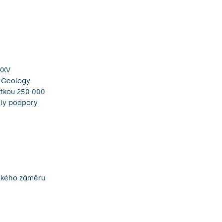
XXV
r Geology
stkou 250 000
idly podpory
ického záměru