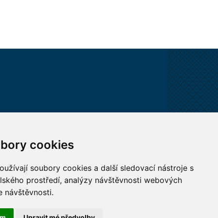
VŠECHNY KONTAKTY
bory cookies
MÁM DOTAZ
užívají soubory cookies a další sledovací nástroje s
elského prostředí, analýzy návštěvnosti webových
JAK K NÁM?
e návštěvnosti.
ám
Upravit mé předvolby