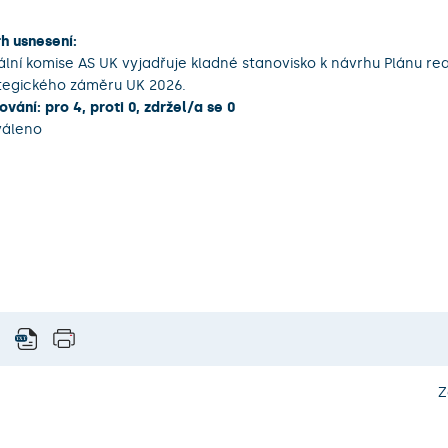
h usnesení:
ální komise AS UK vyjadřuje kladné stanovisko k návrhu Plánu re
tegického záměru UK 2026.
ování: pro 4, proti 0, zdržel/a se 0
váleno
Z