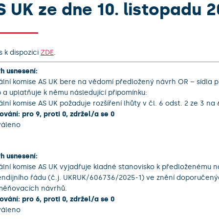
S UK ze dne 10. listopadu 
s k dispozici
ZDE
.
h usnesení:
ální komise AS UK bere na vědomí předložený návrh OR – sídla 
 a uplatňuje k němu následující připomínku:
ální komise AS UK požaduje rozšíření lhůty v čl. 6 odst. 2 ze 3 na
ování: pro 9, proti 0, zdržel/a se 0
váleno
h usnesení:
ální komise AS UK vyjadřuje kladné stanovisko k předloženému 
endijního řádu (č.j. UKRUK/606736/2025-1) ve znění doporučen
měňovacích návrhů.
ování: pro 6, proti 0, zdržel/a se 0
váleno