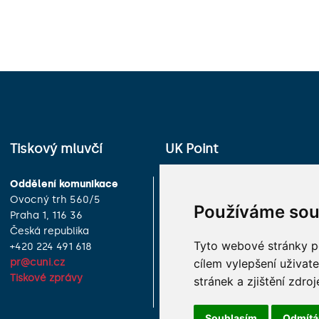
Tiskový mluvčí
UK Point
Oddělení komunikace
Univerzita Karlova
Ovocný trh 560/5
Celetná 13
Používáme sou
Praha 1, 116 36
Praha 1, 116 36
Česká republika
Česká republika
Tyto webové stránky po
+420 224 491 618
+420 224 491 850
cílem vylepšení uživat
pr@cuni.cz
info@cuni.cz
Tiskové zprávy
Provozní doba a kontakty
stránek a zjištění zdroj
Souhlasím
Odmít