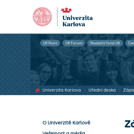
UK Point
UK Forum
Nadační fond UK
Ce
Univerzita Karlova
Úřední deska
Z
O Univerzitě Karlově
Veřejnost a média