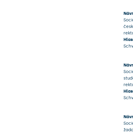
Návr
Soci
česk
rekt
Hlas
Sch
Návr
Soci
stud
rekt
Hlas
Sch
Návr
Soci
žada