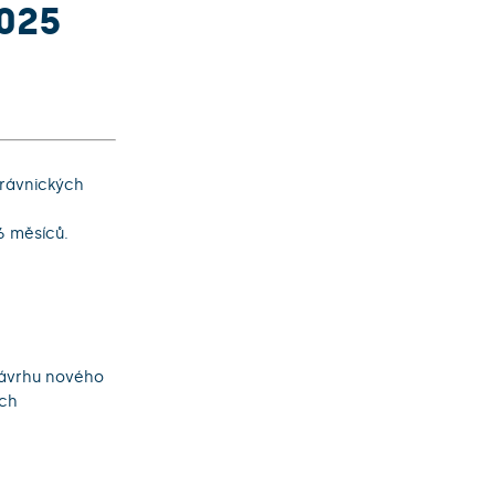
2025
právnických
 6 měsíců.
návrhu nového
ých