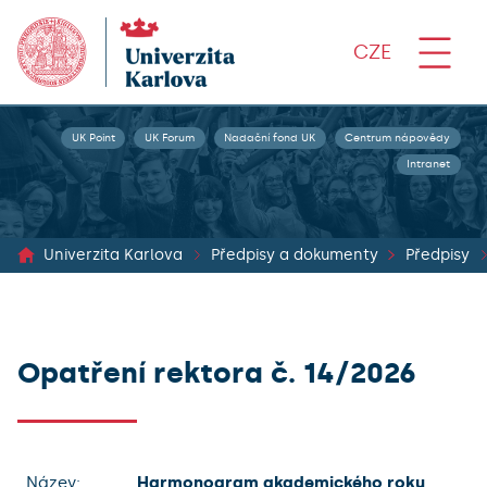
CZE
UK Point
UK Forum
Nadační fond UK
Centrum nápovědy
Intranet
Univerzita Karlova
Předpisy a dokumenty
Předpisy
Opatření rektora č. 14/2026
Název:
Harmonogram akademického roku