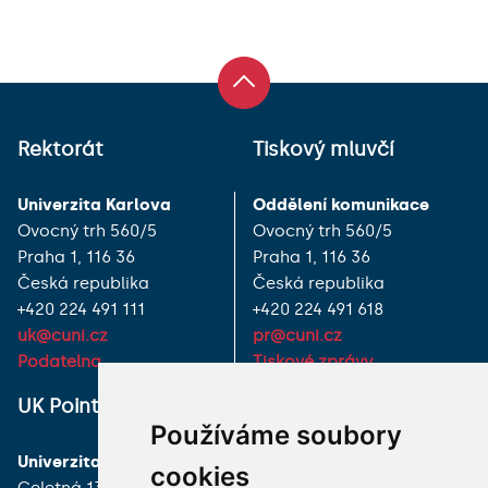
Rektorát
Tiskový mluvčí
Univerzita Karlova
Oddělení komunikace
Ovocný trh 560/5
Ovocný trh 560/5
Praha 1, 116 36
Praha 1, 116 36
Česká republika
Česká republika
+420 224 491 111
+420 224 491 618
uk@cuni.cz
pr@cuni.cz
Podatelna
Tiskové zprávy
UK Point
VŠECHNY KONTAKTY
Používáme soubory
Univerzita Karlova
MÁM DOTAZ
cookies