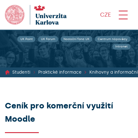
CZE
UK Point
UK Forum
Nadační fond UK
Centrum nápovědy
Intranet
Studenti
Praktické informace
Ceník pro komerční využití
Moodle