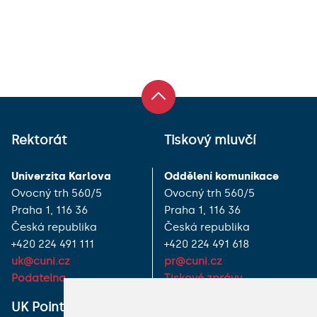
Rektorát
Tiskový mluvčí
Univerzita Karlova
Oddělení komunikace
Ovocný trh 560/5
Ovocný trh 560/5
Praha 1, 116 36
Praha 1, 116 36
Česká republika
Česká republika
+420 224 491 111
+420 224 491 618
uk@cuni.cz
pr@cuni.cz
Podatelna
Tiskové zprávy
UK Point
VŠECHNY KONTAKTY