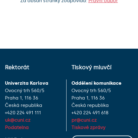
Za obsah stránky zodpovídá:
Právní odbor
Rektorát
Tiskový mluvčí
Univerzita Karlova
Oddělení komunikace
Ovocný trh 560/5
Ovocný trh 560/5
Praha 1, 116 36
Praha 1, 116 36
Česká republika
Česká republika
+420 224 491 111
+420 224 491 618
uk@cuni.cz
pr@cuni.cz
Podatelna
Tiskové zprávy