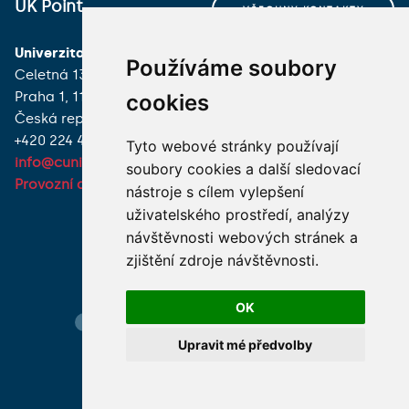
UK Point
VŠECHNY KONTAKTY
Univerzita Karlova
MÁM DOTAZ
Používáme soubory
Celetná 13
Praha 1, 116 36
cookies
JAK K NÁM?
Česká republika
+420 224 491 850
Tyto webové stránky používají
info@cuni.cz
soubory cookies a další sledovací
Provozní doba a kontakty
nástroje s cílem vylepšení
uživatelského prostředí, analýzy
návštěvnosti webových stránek a
zjištění zdroje návštěvnosti.
OK
Hledání osob
Nastavení cookie
Mapa webu
Upravit mé předvolby
© 2026 Univerzita Karlova foto UK a shutterstock.com