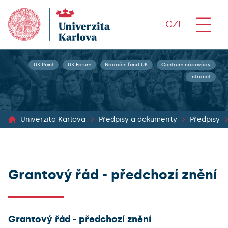
CZE
UK Point
UK Forum
Nadační fond UK
Centrum nápovědy
Intranet
Univerzita Karlova
Předpisy a dokumenty
Předpisy
Grantový řád - předchozí znění
Grantový řád - předchozí znění