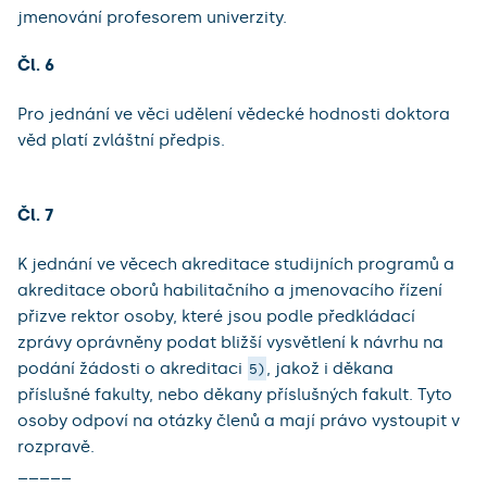
jmenování profesorem univerzity.
Čl. 6
Pro jednání ve věci udělení vědecké hodnosti doktora
věd platí zvláštní předpis.
Čl. 7
K jednání ve věcech akreditace studijních programů a
akreditace oborů habilitačního a jmenovacího řízení
přizve rektor osoby, které jsou podle předkládací
zprávy oprávněny podat bližší vysvětlení k návrhu na
podání žádosti o akreditaci
, jakož i děkana
5)
příslušné fakulty, nebo děkany příslušných fakult. Tyto
osoby odpoví na otázky členů a mají právo vystoupit v
rozpravě.
_____