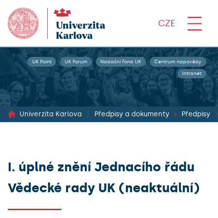
CZE
UK Point
UK Forum
Nadační fond UK
Centrum nápovědy
Intranet
Univerzita Karlova
Předpisy a dokumenty
Předpisy
I. úplné znění Jednacího řádu
Vědecké rady UK (neaktuální)