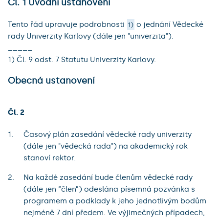
Čl. 1 Úvodní ustanovení
Tento řád upravuje podrobnosti
o jednání Vědecké
1)
rady Univerzity Karlovy (dále jen "univerzita").
_____
1) Čl. 9 odst. 7 Statutu Univerzity Karlovy.
Obecná ustanovení
Čl. 2
Časový plán zasedání vědecké rady univerzity
(dále jen "vědecká rada") na akademický rok
stanoví rektor.
Na každé zasedání bude členům vědecké rady
(dále jen “člen”) odeslána písemná pozvánka s
programem a podklady k jeho jednotlivým bodům
nejméně 7 dní předem. Ve výjimečných případech,