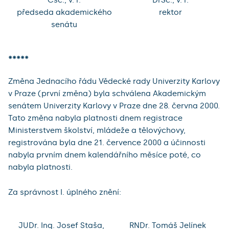
Csc., v. r.
DrSc., v. r.
předseda akademického
rektor
senátu
*****
Změna Jednacího řádu Vědecké rady Univerzity Karlovy
v Praze (první změna) byla schválena Akademickým
senátem Univerzity Karlovy v Praze dne 28. června 2000.
Tato změna nabyla platnosti dnem registrace
Ministerstvem školství, mládeže a tělovýchovy,
registrována byla dne 21. července 2000 a účinnosti
nabyla prvním dnem kalendářního měsíce poté, co
nabyla platnosti.
Za správnost I. úplného znění:
JUDr. Ing. Josef Staša,
RNDr. Tomáš Jelínek