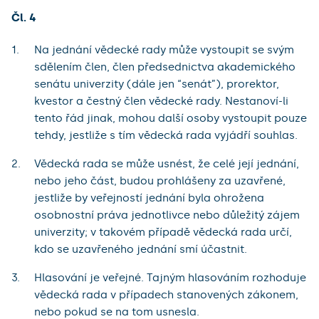
Čl. 4
Na jednání vědecké rady může vystoupit se svým
sdělením člen, člen předsednictva akademického
senátu univerzity (dále jen “senát”), prorektor,
kvestor a čestný člen vědecké rady. Nestanoví-li
tento řád jinak, mohou další osoby vystoupit pouze
tehdy, jestliže s tím vědecká rada vyjádří souhlas.
Vědecká rada se může usnést, že celé její jednání,
nebo jeho část, budou prohlášeny za uzavřené,
jestliže by veřejností jednání byla ohrožena
osobnostní práva jednotlivce nebo důležitý zájem
univerzity; v takovém případě vědecká rada určí,
kdo se uzavřeného jednání smí účastnit.
Hlasování je veřejné. Tajným hlasováním rozhoduje
vědecká rada v případech stanovených zákonem,
nebo pokud se na tom usnesla.