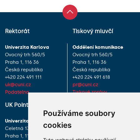
Rektorát
Tiskový mluvčí
Univerzita Karlova
Oddělení komunikace
Ovocný trh 560/5
Ovocný trh 560/5
Praha 1, 116 36
Praha 1, 116 36
Česká republika
Česká republika
+420 224 491 111
+420 224 491 618
uk@cuni.cz
pr@cuni.cz
Podatelna
Tiskové zprávy
UK Point
VŠECHNY KONTAKTY
Používáme soubory
Univerzita Karlova
MÁM DOTAZ
cookies
Celetná 13
Praha 1, 116 36
JAK K NÁM?