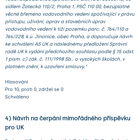
sídlem Žatecká 110/2, Praha 1, PSČ 110 00, bezúplatné
věcné břemeno vodovodního vedení spočívající v právu
přístupu, užívání, oprav a stavebních úprav
vodovodního vedení k tíži pozemku parc. č. 764/110 a
764/228, k.ú. Jinonice, obec Praha, a doporučuje návrh
ke schválení AS UK a následnému předložení Správní
radě UK k vydání předchozího souhlasu podle § 15 odst.
1 písm. c) zák. č. 111/1998 Sb., o vysokých školách, v
platném znění, k uzavření smlouvy.“
Hlasování
Pro 10, proti 0, zdržel se 0
Schváleno
4) Návrh na čerpání mimořádného příspěvku
pro UK