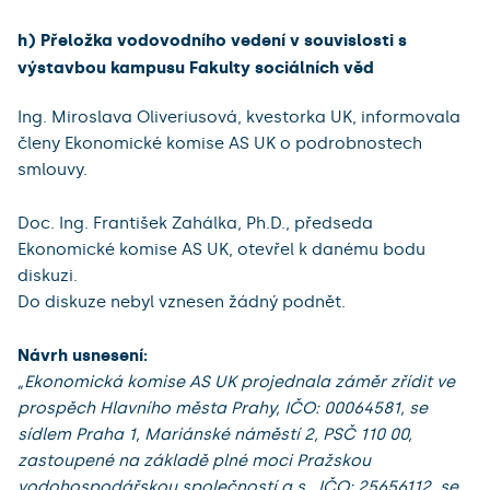
h) Přeložka vodovodního vedení v souvislosti s
výstavbou kampusu Fakulty sociálních věd
Ing. Miroslava Oliveriusová, kvestorka UK, informovala
členy Ekonomické komise AS UK o podrobnostech
smlouvy.
Doc. Ing. František Zahálka, Ph.D., předseda
Ekonomické komise AS UK, otevřel k danému bodu
diskuzi.
Do diskuze nebyl vznesen žádný podnět.
Návrh usnesení:
„Ekonomická komise AS UK projednala záměr zřídit ve
prospěch Hlavního města Prahy, IČO: 00064581, se
sídlem Praha 1, Mariánské náměstí 2, PSČ 110 00,
zastoupené na základě plné moci Pražskou
vodohospodářskou společností a.s., IČO: 25656112, se