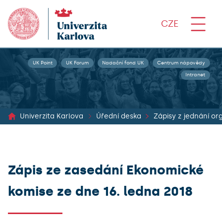
CZE
UK Point
UK Forum
Nadační fond UK
Centrum nápovědy
Intranet
Univerzita Karlova
Úřední deska
Zápis ze zasedání Ekonomické
komise ze dne 16. ledna 2018