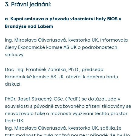
3. Právní jednání:
a. Kupní smlouva o převodu vlastnictví haly BIOS v
Brandýse nad Labem
Ing. Miroslava Oliveriusová, kvestorka UK, informovala
členy Ekonomické komise AS UK o podrobnostech
smlouvy.
Doc. Ing. František Zahálka, Ph.D., předseda
Ekonomické komise AS UK, otevřel k danému bodu
diskuzi.
PhDr. Josef Stracený, CSc. (PedF) se dotázal, zda v
souvislosti s původně zvažovaného zřízení tělocvičny se
neuvažovalo také o možnosti využívání těchto prostor
PedF UK.
Ing. Miroslava Oliveriusová, kvestorka UK, sdělila,že
tato možnost by byla možná pouze v případě, že by šlo