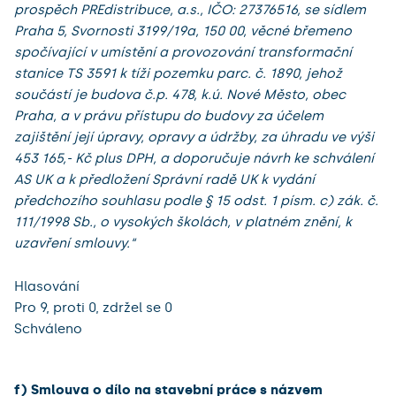
prospěch PREdistribuce, a.s., IČO: 27376516, se sídlem
Praha 5, Svornosti 3199/19a, 150 00, věcné břemeno
spočívající v umístění a provozování transformační
stanice TS 3591 k tíži pozemku parc. č. 1890, jehož
součástí je budova č.p. 478, k.ú. Nové Město, obec
Praha, a v právu přístupu do budovy za účelem
zajištění její úpravy, opravy a údržby, za úhradu ve výši
453 165,- Kč plus DPH, a doporučuje návrh ke schválení
AS UK a k předložení Správní radě UK k vydání
předchozího souhlasu podle § 15 odst. 1 písm. c) zák. č.
111/1998 Sb., o vysokých školách, v platném znění, k
uzavření smlouvy.“
Hlasování
Pro 9, proti 0, zdržel se 0
Schváleno
f) Smlouva o dílo na stavební práce s názvem