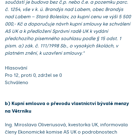
součástí je budova bez č.p. nebo č.e. a pozemku parc.
č. 1254, vše v k. ú. Brandýs nad Labem, obec Brandýs
nad Labem – Stará Boleslav, za kupní cenu ve výši 5 500
000,- Kč a doporučuje návrh kupní smlouvy ke schválení
AS UK a k předložení Správní radě UK k vydání
předchozího písemného souhlasu podle § 15 odst. 1
písm. a) zák. č. 111/1998 Sb., o vysokých školách, v
platném znění, k uzavření smlouvy.“
Hlasování
Pro 12, proti 0, zdržel se 0
Schváleno
b) Kupní smlouva o převodu vlastnictví bývalé menzy
na Větrníku
Ing. Miroslava Oliveriusová, kvestorka UK, informovala
členy Ekonomické komise AS UK o podrobnostech