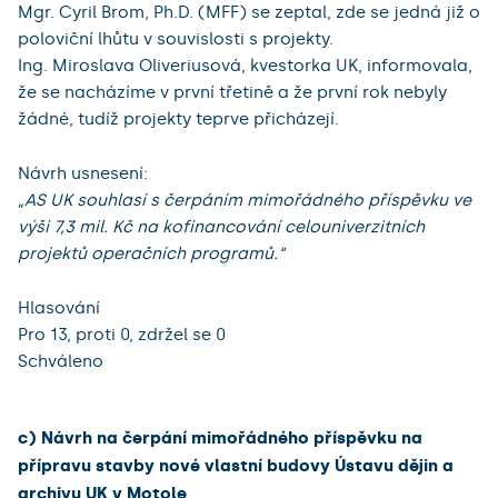
Mgr. Cyril Brom, Ph.D. (MFF) se zeptal, zde se jedná již o
poloviční lhůtu v souvislosti s projekty.
Ing. Miroslava Oliveriusová, kvestorka UK, informovala,
že se nacházíme v první třetině a že první rok nebyly
žádné, tudíž projekty teprve přicházejí.
Návrh usnesení:
„AS UK souhlasí s čerpáním mimořádného příspěvku ve
výši 7,3 mil. Kč na kofinancování celouniverzitních
projektů operačních programů.“
Hlasování
Pro 13, proti 0, zdržel se 0
Schváleno
c) Návrh na čerpání mimořádného příspěvku na
přípravu stavby nové vlastní budovy Ústavu dějin a
archivu UK v Motole