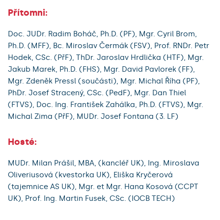
Přítomni:
Doc. JUDr. Radim Boháč, Ph.D. (PF), Mgr. Cyril Brom,
Ph.D. (MFF), Bc. Miroslav Čermák (FSV), Prof. RNDr. Petr
Hodek, CSc. (PřF), ThDr. Jaroslav Hrdlička (HTF), Mgr.
Jakub Marek, Ph.D. (FHS), Mgr. David Pavlorek (FF),
Mgr. Zdeněk Pressl (součásti), Mgr. Michal Říha (PF),
PhDr. Josef Stracený, CSc. (PedF), Mgr. Dan Thiel
(FTVS), Doc. Ing. František Zahálka, Ph.D. (FTVS), Mgr.
Michal Zima (PřF), MUDr. Josef Fontana (3. LF)
Hosté:
MUDr. Milan Prášil, MBA, (kancléř UK), Ing. Miroslava
Oliveriusová (kvestorka UK), Eliška Kryčerová
(tajemnice AS UK), Mgr. et Mgr. Hana Kosová (CCPT
UK), Prof. Ing. Martin Fusek, CSc. (IOCB TECH)