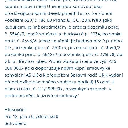
kupní smlouvu mezi Univerzitou Karlovou jako
prodávající a Karlín development II s.r.o., se sídlem
Pobřežní 620/3, 186 00 Praha 8, IČO: 28161980, jako
kupujícím, jejímž předmětem je prodej pozemku parc.
č. 3540/3, jehož součástí je budova č.p. 2034, pozemku
parc. č. 3543/6, jehož součástí je budova bez č.p. nebo
č.e., pozemku parc. č. 3610/5, pozemku parc. č. 3540/2,
pozemku parc. č. 3542/2 a pozemku parc. č. 3765/8, vše
v k. ú. Břevnov, obec Praha, za kupní cenu ve výši 235
000 000,- Kč a doporučuje návrh kupní smlouvy ke
schválení AS UK a k předložení Správní radě UK k vydání
předchozího písemného souhlasu podle § 15 odst. 1
písm. a) zák. č. 111/1998 Sb., o vysokých školách, v
platném znění, k uzavření smlouvy.“
Hlasování
Pro 12, proti 0, zdržel se 0
Schváleno