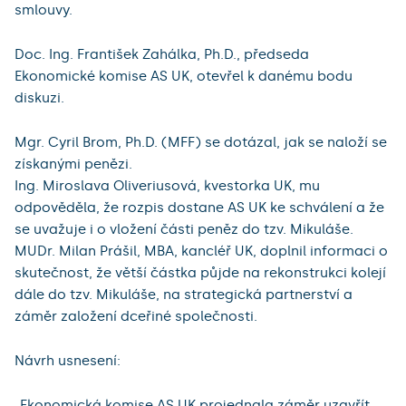
smlouvy.
Doc. Ing. František Zahálka, Ph.D., předseda
Ekonomické komise AS UK, otevřel k danému bodu
diskuzi.
Mgr. Cyril Brom, Ph.D. (MFF) se dotázal, jak se naloží se
získanými penězi.
Ing. Miroslava Oliveriusová, kvestorka UK, mu
odpověděla, že rozpis dostane AS UK ke schválení a že
se uvažuje i o vložení části peněz do tzv. Mikuláše.
MUDr. Milan Prášil, MBA, kancléř UK, doplnil informaci o
skutečnost, že větší částka půjde na rekonstrukci kolejí
dále do tzv. Mikuláše, na strategická partnerství a
záměr založení dceřiné společnosti.
Návrh usnesení:
„Ekonomická komise AS UK projednala záměr uzavřít