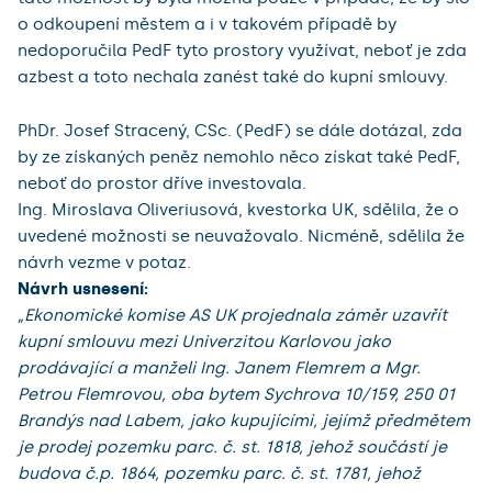
o odkoupení městem a i v takovém případě by
nedoporučila PedF tyto prostory využívat, neboť je zda
azbest a toto nechala zanést také do kupní smlouvy.
PhDr. Josef Stracený, CSc. (PedF) se dále dotázal, zda
by ze získaných peněz nemohlo něco získat také PedF,
neboť do prostor dříve investovala.
Ing. Miroslava Oliveriusová, kvestorka UK, sdělila, že o
uvedené možnosti se neuvažovalo. Nicméně, sdělila že
návrh vezme v potaz.
Návrh usnesení:
„Ekonomické komise AS UK projednala záměr uzavřít
kupní smlouvu mezi Univerzitou Karlovou jako
prodávající a manželi Ing. Janem Flemrem a Mgr.
Petrou Flemrovou, oba bytem Sychrova 10/159, 250 01
Brandýs nad Labem, jako kupujícími, jejímž předmětem
je prodej pozemku parc. č. st. 1818, jehož součástí je
budova č.p. 1864, pozemku parc. č. st. 1781, jehož