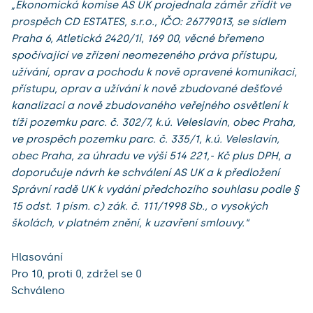
„Ekonomická komise AS UK projednala záměr zřídit ve
prospěch CD ESTATES, s.r.o., IČO: 26779013, se sídlem
Praha 6, Atletická 2420/1i, 169 00, věcné břemeno
spočívající ve zřízení neomezeného práva přístupu,
užívání, oprav a pochodu k nově opravené komunikaci,
přístupu, oprav a užívání k nově zbudované dešťové
kanalizaci a nově zbudovaného veřejného osvětlení k
tíži pozemku parc. č. 302/7, k.ú. Veleslavín, obec Praha,
ve prospěch pozemku parc. č. 335/1, k.ú. Veleslavín,
obec Praha, za úhradu ve výši 514 221,- Kč plus DPH, a
doporučuje návrh ke schválení AS UK a k předložení
Správní radě UK k vydání předchozího souhlasu podle §
15 odst. 1 písm. c) zák. č. 111/1998 Sb., o vysokých
školách, v platném znění, k uzavření smlouvy.“
Hlasování
Pro 10, proti 0, zdržel se 0
Schváleno