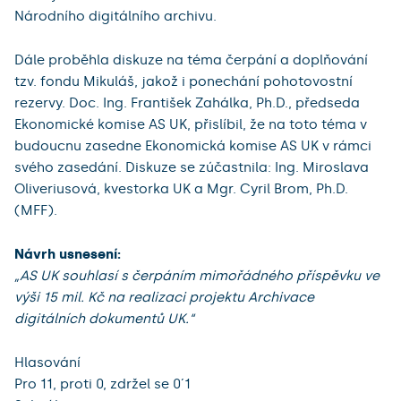
Národního digitálního archivu.
Dále proběhla diskuze na téma čerpání a doplňování
tzv. fondu Mikuláš, jakož i ponechání pohotovostní
rezervy. Doc. Ing. František Zahálka, Ph.D., předseda
Ekonomické komise AS UK, přislíbil, že na toto téma v
budoucnu zasedne Ekonomická komise AS UK v rámci
svého zasedání. Diskuze se zúčastnila: Ing. Miroslava
Oliveriusová, kvestorka UK a Mgr. Cyril Brom, Ph.D.
(MFF).
Návrh usnesení:
„AS UK souhlasí s čerpáním mimořádného příspěvku ve
výši 15 mil. Kč na realizaci projektu Archivace
digitálních dokumentů UK.“
Hlasování
Pro 11, proti 0, zdržel se 0´1