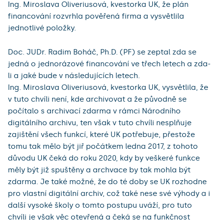
Ing. Miroslava Oliveriusová, kvestorka UK, že plán
financování rozvrhla pověřená firma a vysvětlila
jednotlivé položky.
Doc. JUDr. Radim Boháč, Ph.D. (PF) se zeptal zda se
jedná o jednorázové financování ve třech letech a zda-
li a jaké bude v následujících letech.
Ing. Miroslava Oliveriusová, kvestorka UK, vysvětlila, že
v tuto chvíli není, kde archivovat a že původně se
počítalo s archivací zdarma v rámci Národního
digitálního archivu, ten však v tuto chvíli nesplňuje
zajištění všech funkcí, které UK potřebuje, přestože
tomu tak mělo být jiř počátkem ledna 2017, z tohoto
důvodu UK čeká do roku 2020, kdy by veškeré funkce
měly být již spuštěny a archvace by tak mohla být
zdarma. Je také možné, že do té doby se UK rozhodne
pro vlastní digitální archiv, což také nese své výhody a i
další vysoké školy o tomto postupu uváží, pro tuto
chvíli je však věc otevřená a čeká se na funkčnost