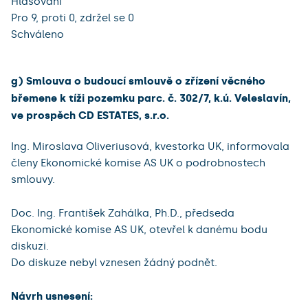
Hlasování
Pro 9, proti 0, zdržel se 0
Schváleno
g) Smlouva o budoucí smlouvě o zřízení věcného
břemene k tíži pozemku parc. č. 302/7, k.ú. Veleslavín,
ve prospěch CD ESTATES, s.r.o.
Ing. Miroslava Oliveriusová, kvestorka UK, informovala
členy Ekonomické komise AS UK o podrobnostech
smlouvy.
Doc. Ing. František Zahálka, Ph.D., předseda
Ekonomické komise AS UK, otevřel k danému bodu
diskuzi.
Do diskuze nebyl vznesen žádný podnět.
Návrh usnesení: