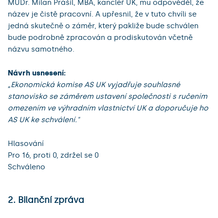
MUDr. Milan Prášil, MBA, kancléř UK, mu odpověděl, že
název je čistě pracovní. A upřesnil, že v tuto chvíli se
jedná skutečně o záměr, který pakliže bude schválen
bude podrobně zpracován a prodiskutován včetně
názvu samotného.
Návrh usnesení:
„Ekonomická komise AS UK vyjadřuje souhlasné
stanovisko se záměrem ustavení společnosti s ručením
omezením ve výhradním vlastnictví UK a doporučuje ho
AS UK ke schválení."
Hlasování
Pro 16, proti 0, zdržel se 0
Schváleno
2. Bilanční zpráva