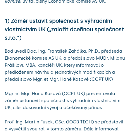
komise
, uvítal členy Ekonomické komise AS UK.
1) Záměr ustavit společnost s výhradním
vlastnictvím UK („založit dceřinou společnost
s.r.o.“)
Bod uvedl Doc. Ing. František Zahálka, Ph.D., předseda
Ekonomické komise AS UK, a předal slovo MUDr. Milanu
Prášilovi, MBA, kancléři UK, který informoval o
předloženém návrhu a jednotlivých modifikacích a
předal slovo Mgr. et Mgr. Haně Kosové (CCPT UK)
Mgr. et Mgr. Hana Kosová (CCPT UK) prezentovala
záměr ustanovit společnost s výhradním vlastnictvím
UK, cíle, dosavadní vývoj a očekávaný přínos.
Prof. Ing. Martin Fusek, CSc. (IOCB TECH) se představil
a vysvětlil svou roli v tomto záměru. Dále informoval