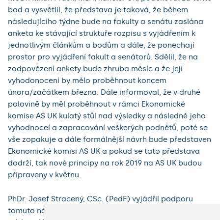
bod a vysvětlil, že představa je taková, že během
následujícího týdne bude na fakulty a senátu zaslána
anketa ke stávající struktuře rozpisu s vyjádřením k
jednotlivým článkům a bodům a dále, že ponechají
prostor pro vyjádření fakult a senátorů. Sdělil, že na
zodpovězení ankety bude zhruba měsíc a že její
vyhodonocení by mělo proběhnout koncem
února/začátkem března. Dále informoval, že v druhé
polovině by měl proběhnout v rámci Ekonomické
komise AS UK kulatý stůl nad výsledky a následně jeho
vyhodnoceí a zapracování veškerých podnětů, poté se
vše zopakuje a dále formálnější návrh bude představen
Ekonomické komisi AS UK a pokud se tato představa
dodrží, tak nové principy na rok 2019 na AS UK budou
připraveny v květnu.
PhDr. Josef Stracený, CSc. (PedF) vyjádřil podporu
tomuto návrhu a požádal, aby uvedená anketa byla