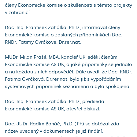
členy Ekonomické komise o zkušenosti s těmito projekty
v zahraničí.
Doc. Ing. František Zahálka, Ph.D., informoval členy
Ekonomické komise o zaslaných připomínkách Doc.
RNDr. Fatimy Cvrčkové, Dr.rer.nat.
MUDr. Milan Prášil, MBA, kancléř UK, sdělil členům
Ekonomické komise AS UK, o jaké připomínky se jednalo
a na každou z nich odpověděl. Dále uvedl, že Doc. RNDr.
Fatima Cvrčková, Dr.rer.nat. byla již s vypořádáním
systémových připomínek seznámena a byla spokojena.
Doc. Ing. František Zahálka, Ph.D., předseda
Ekonomické komise AS UK, otevřel diskuzi.
Doc. JUDr. Radim Boháč, Ph.D. (PF) se dotázal zda
název uvedený v dokumentech je již finální.