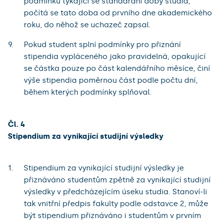
podmínku týkající se standardní doby studia,
počítá se tato doba od prvního dne akademického
roku, do něhož se uchazeč zapsal.
Pokud student splní podmínky pro přiznání
stipendia vypláceného jako pravidelná, opakující
se částka pouze po část kalendářního měsíce, činí
výše stipendia poměrnou část podle počtu dní,
během kterých podmínky splňoval.
Čl. 4
Stipendium za vynikající studijní výsledky
Stipendium za vynikající studijní výsledky je
přiznáváno studentům zpětně za vynikající studijní
výsledky v předcházejícím úseku studia. Stanoví-li
tak vnitřní předpis fakulty podle odstavce 2, může
být stipendium přiznáváno i studentům v prvním