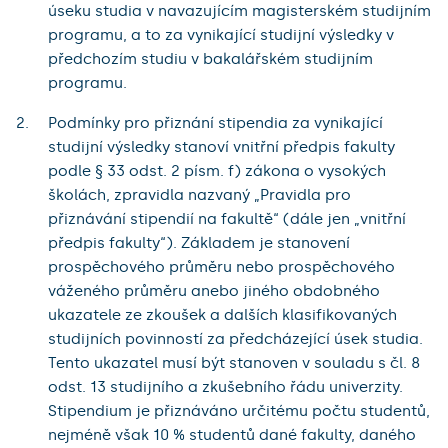
úseku studia v navazujícím magisterském studijním
programu, a to za vynikající studijní výsledky v
předchozím studiu v bakalářském studijním
programu.
Podmínky pro přiznání stipendia za vynikající
studijní výsledky stanoví vnitřní předpis fakulty
podle § 33 odst. 2 písm. f) zákona o vysokých
školách, zpravidla nazvaný „Pravidla pro
přiznávání stipendií na fakultě“ (dále jen „vnitřní
předpis fakulty“). Základem je stanovení
prospěchového průměru nebo prospěchového
váženého průměru anebo jiného obdobného
ukazatele ze zkoušek a dalších klasifikovaných
studijních povinností za předcházející úsek studia.
Tento ukazatel musí být stanoven v souladu s čl. 8
odst. 13 studijního a zkušebního řádu univerzity.
Stipendium je přiznáváno určitému počtu studentů,
nejméně však 10 % studentů dané fakulty, daného