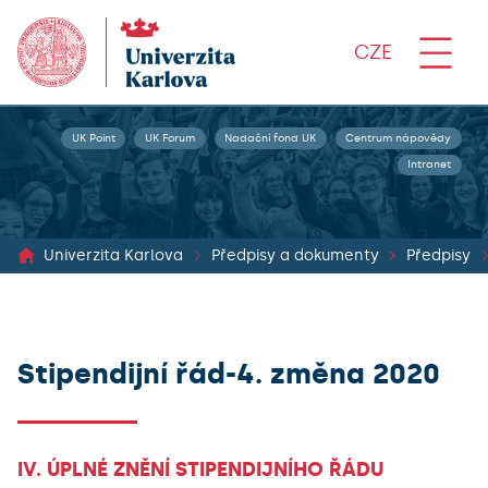
CZE
UK Point
UK Forum
Nadační fond UK
Centrum nápovědy
Intranet
Univerzita Karlova
Předpisy a dokumenty
Předpisy
Stipendijní řád-4. změna 2020
IV. ÚPLNÉ ZNĚNÍ STIPENDIJNÍHO ŘÁDU