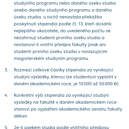
studijního programu nebo daného úseku studia
anebo daného studijního programu a daného
úseku studia, u nichž nenastala překážka
poskytnutí stipendia podle čl. 13, kteří dosáhli
nejlepšího ukazatele; do uvedeného počtu se
nezahrnují studenti prvního úseku studia a
nestanoví-li vnitřní předpis fakulty jinak ani
studenti prvního úseku studia v navazujícím
magisterském studijním programu.
Rozmezí celkové částky stipendia za vynikající
studijní výsledky, kterou lze studentovi vyplatit v
daném akademickém roce, je 10.000 až 50.000 Kč.
Konkrétní výši stipendia za vynikající studijní
výsledky na fakultě v daném akademickém roce
stanoví po vyjádření akademického senátu fakulty
děkan.
Je-li úsekem studia podle vnitřního předpisu