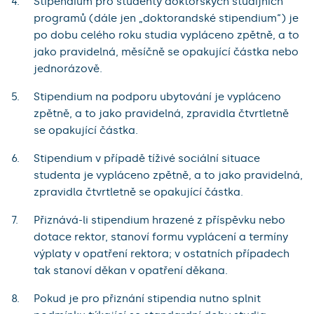
Stipendium pro studenty doktorských studijních
programů (dále jen „doktorandské stipendium“) je
po dobu celého roku studia vypláceno zpětně, a to
jako pravidelná, měsíčně se opakující částka nebo
jednorázově.
Stipendium na podporu ubytování je vypláceno
zpětně, a to jako pravidelná, zpravidla čtvrtletně
se opakující částka.
Stipendium v případě tíživé sociální situace
studenta je vypláceno zpětně, a to jako pravidelná,
zpravidla čtvrtletně se opakující částka.
Přiznává-li stipendium hrazené z příspěvku nebo
dotace rektor, stanoví formu vyplácení a termíny
výplaty v opatření rektora; v ostatních případech
tak stanoví děkan v opatření děkana.
Pokud je pro přiznání stipendia nutno splnit