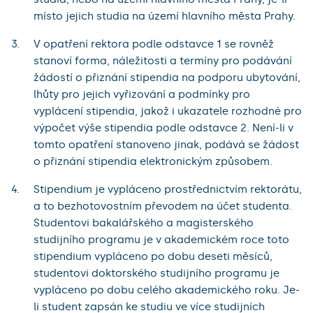
místo jejich studia na území hlavního města Prahy.
V opatření rektora podle odstavce 1 se rovněž
stanoví forma, náležitosti a termíny pro podávání
žádostí o přiznání stipendia na podporu ubytování,
lhůty pro jejich vyřizování a podmínky pro
vyplácení stipendia, jakož i ukazatele rozhodné pro
výpočet výše stipendia podle odstavce 2. Není-li v
tomto opatření stanoveno jinak, podává se žádost
o přiznání stipendia elektronickým způsobem.
Stipendium je vypláceno prostřednictvím rektorátu,
a to bezhotovostním převodem na účet studenta.
Studentovi bakalářského a magisterského
studijního programu je v akademickém roce toto
stipendium vypláceno po dobu deseti měsíců,
studentovi doktorského studijního programu je
vypláceno po dobu celého akademického roku. Je-
li student zapsán ke studiu ve více studijních