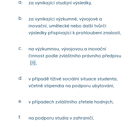
a.
za vynikající studijní výsledky,
b.
za vynikající výzkumné, vývojové a
inovační, umělecké nebo další tvůrčí
výsledky přispívající k prohloubení znalostí,
c.
na výzkumnou, vývojovou a inovační
činnost podle zvláštního právního předpisu
,
1
d.
v případě tíživé sociální situace studenta,
včetně stipendia na podporu ubytování,
e.
v případech zvláštního zřetele hodných,
f.
na podporu studia v zahraničí,