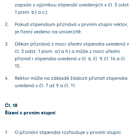
zapsán s výjimkou stipendií uvedených v čl. 3 odst.
1 písm. b) a c).
Pokud stipendium přiznává v prvním stupni rektor,
je řízení vedeno na univerzitě.
Děkan přiznává z moci úřední stipendia uvedená v
čl. 3 odst. 1 písm. a) a h) a může z moci úřední
přiznat i stipendia uvedená v čl. 6, čl. 9, čl. 14 a čl.
15.
Rektor může na základě žádosti přiznat stipendia
uvedená v čl. 7 až 9 a čl. 11.
Čl. 18
Řízení v prvním stupni
O přiznání stipendia rozhoduje v prvním stupni