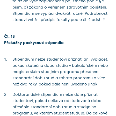
to až do výše zaplaceného pojistného podle § 5
písm. c) zákona o veřejném zdravotním pojištění.
Stipendium se vyplácí dvakrát ročně. Podrobnosti
stanoví vnitřní předpis fakulty podle čl. 4 odst. 2.
Čl. 13
Překážky poskytnutí stipendia
Stipendium nelze studentovi přiznat, ani vyplácet,
pokud skutečná doba studia v bakalářském nebo
magisterském studijním programu přesáhne
standardní dobu studia tohoto programu o více
než dva roky, pokud dále není uvedeno jinak.
Doktorandské stipendium nelze dále přiznat
studentovi, pokud celková odstudovaná doba
přesáhla standardní dobu studia studijního
programu, ve kterém student studuje. Do celkové