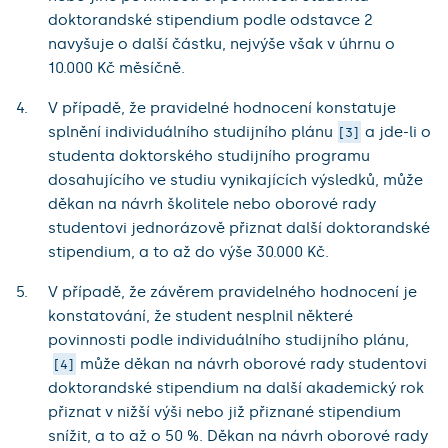
doktorandské stipendium podle odstavce 2
navyšuje o další částku, nejvýše však v úhrnu o
10.000 Kč měsíčně.
V případě, že pravidelné hodnocení konstatuje
splnění individuálního studijního plánu
a jde-li o
3
studenta doktorského studijního programu
dosahujícího ve studiu vynikajících výsledků, může
děkan na návrh školitele nebo oborové rady
studentovi jednorázově přiznat další doktorandské
stipendium, a to až do výše 30.000 Kč.
V případě, že závěrem pravidelného hodnocení je
konstatování, že student nesplnil některé
povinnosti podle individuálního studijního plánu,
může děkan na návrh oborové rady studentovi
4
doktorandské stipendium na další akademický rok
přiznat v nižší výši nebo již přiznané stipendium
snížit, a to až o 50 %. Děkan na návrh oborové rady