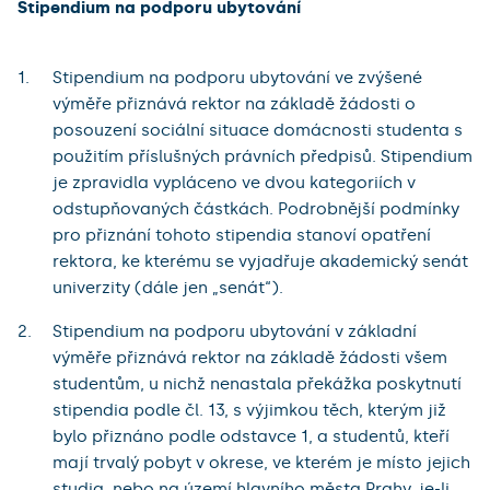
Stipendium na podporu ubytování
Stipendium na podporu ubytování ve zvýšené
výměře přiznává rektor na základě žádosti o
posouzení sociální situace domácnosti studenta s
použitím příslušných právních předpisů. Stipendium
je zpravidla vypláceno ve dvou kategoriích v
odstupňovaných částkách. Podrobnější podmínky
pro přiznání tohoto stipendia stanoví opatření
rektora, ke kterému se vyjadřuje akademický senát
univerzity (dále jen „senát“).
Stipendium na podporu ubytování v základní
výměře přiznává rektor na základě žádosti všem
studentům, u nichž nenastala překážka poskytnutí
stipendia podle čl. 13, s výjimkou těch, kterým již
bylo přiznáno podle odstavce 1, a studentů, kteří
mají trvalý pobyt v okrese, ve kterém je místo jejich
studia, nebo na území hlavního města Prahy, je-li