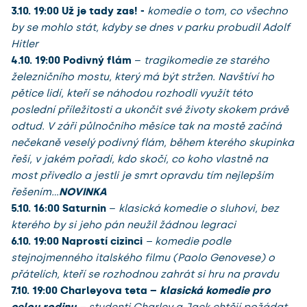
3.10.
19:00 Už je tady zas! -
komedie o tom, co všechno
by se mohlo stát, kdyby se dnes v parku probudil Adolf
Hitler
4.10.
19:00
Podivný flám
–
tragikomedie ze starého
železničního mostu, který má být stržen. Navštíví ho
pětice lidí, kteří se náhodou rozhodli využít této
poslední příležitosti a ukončit své životy skokem právě
odtud. V záři půlnočního měsíce tak na mostě začíná
nečekaně veselý podivný flám, během kterého skupinka
řeší, v jakém pořadí, kdo skočí, co koho vlastně na
most přivedlo a jestli je smrt opravdu tím nejlepším
řešením...
NOVINKA
5.10.
16:00
Saturnin
–
klasická komedie o sluhovi, bez
kterého by si jeho pán neužil žádnou legraci
6.10.
19:00 Naprostí cizinci
– komedie podle
stejnojmenného italského filmu (Paolo Genovese) o
přátelích, kteří se rozhodnou zahrát si hru na pravdu
7.10.
19:00 Charleyova teta –
klasická komedie pro
celou rodinu
– studenti Charley a Jack chtějí požádat