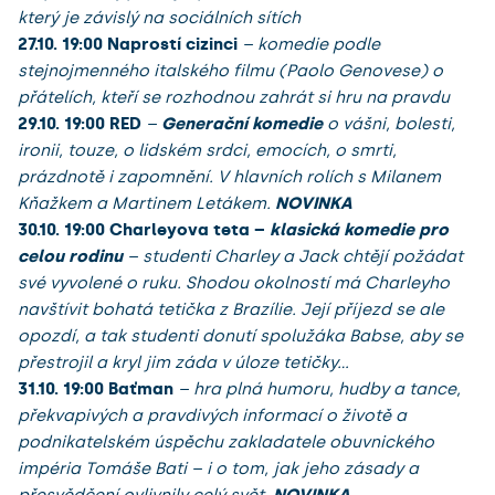
který je závislý na sociálních sítích
27.10.
19:00 Naprostí cizinci
– komedie podle
stejnojmenného italského filmu (Paolo Genovese) o
přátelích, kteří se rozhodnou zahrát si hru na pravdu
29.10.
19:00 RED
–
Generační komedie
o vášni, bolesti,
ironii, touze, o lidském srdci, emocích, o smrti,
prázdnotě i zapomnění. V hlavních rolích s Milanem
Kňažkem a Martinem Letákem.
NOVINKA
30.10.
19:00 Charleyova teta –
klasická komedie pro
celou rodinu
– studenti Charley a Jack chtějí požádat
své vyvolené o ruku. Shodou okolností má Charleyho
navštívit bohatá tetička z Brazílie. Její příjezd se ale
opozdí, a tak studenti donutí spolužáka Babse, aby se
přestrojil a kryl jim záda v úloze tetičky…
31.10.
19:00 Baťman
– hra plná humoru, hudby a tance,
překvapivých a pravdivých informací o životě a
podnikatelském úspěchu zakladatele obuvnického
impéria Tomáše Bati – i o tom, jak jeho zásady a
přesvědčení ovlivnily celý svět.
NOVINKA