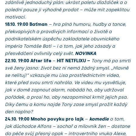
zdánlivě jednoduchý plán: ukrást paletu dlaždiček a o
polední pauze ji výhodně prodat – může mít zapeklitou
motivaci.
18.10.
19:00 Baťman
– hra plná humoru, hudby a tance,
překvapivých a pravdivých informací o životě a
podnikatelském úspěchu zakladatele obuvnického
impéria Tomáše Bati – i o tom, jak jeho zásady a
přesvědčení ovlivnily celý svět.
NOVINKA
22.10.
19:00 After life
–
HIT NETFLIXU –
Tony má po smrti
své ženy jasno: život bez ní nemá žádný smysl. „Hlavně
se nelituj!“ vzkazuje mu Lisa prostřednictvím videa,
které před svou smrtí nahrála. Ve videu mu vysvětluje,
jak v domě zapnout alarm, nabádá ho, aby udržoval
pořádek, a prosí ho, aby nezapomínal krmit jejich psa.
Díky čemu a komu najde Tony zase smysl prožít každý
den naplno?
24.10. 19:00
Mnoho povyku pro lajk
–
komedie
o tom,
jak důchodce Alfons – sochař a milovník žen – dostane
do péče svůj přesný opak – introvertního vnuka Alexe,