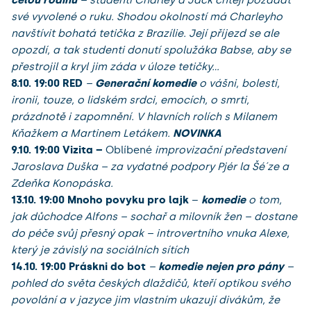
své vyvolené o ruku. Shodou okolností má Charleyho
navštívit bohatá tetička z Brazílie. Její příjezd se ale
opozdí, a tak studenti donutí spolužáka Babse, aby se
přestrojil a kryl jim záda v úloze tetičky…
8.10.
19:00 RED
–
Generační komedie
o vášni, bolesti,
ironii, touze, o lidském srdci, emocích, o smrti,
prázdnotě i zapomnění. V hlavních rolích s Milanem
Kňažkem a Martinem Letákem.
NOVINKA
9.10.
19:00 Vizita –
Oblíbené
improvizační představení
Jaroslava Duška – za vydatné podpory Pjér la Šé´ze a
Zdeňka Konopáska.
13.10. 19:00
Mnoho povyku pro lajk
–
komedie
o tom,
jak důchodce Alfons – sochař a milovník žen – dostane
do péče svůj přesný opak – introvertního vnuka Alexe,
který je závislý na sociálních sítích
14.10. 19:00
Práskni do bot
–
komedie nejen pro pány
–
pohled do světa českých dlaždičů, kteří optikou svého
povolání a v jazyce jim vlastním ukazují divákům, že