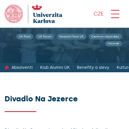
CZE
UK Point
UK Forum
Nadační fond UK
Centrum nápovědy
Intranet
Absolventi
Klub Alumni UK
Benefity a slevy
Kultur
Divadlo Na Jezerce