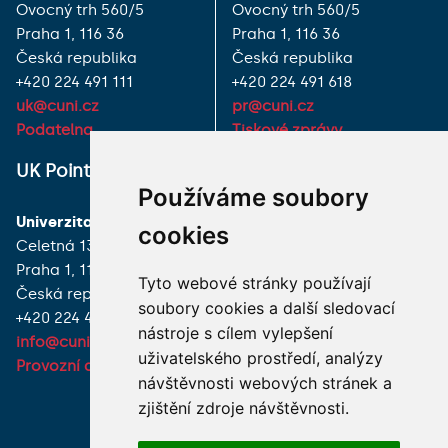
Ovocný trh 560/5
Ovocný trh 560/5
Praha 1, 116 36
Praha 1, 116 36
Česká republika
Česká republika
+420 224 491 111
+420 224 491 618
uk@cuni.cz
pr@cuni.cz
Podatelna
Tiskové zprávy
UK Point
VŠECHNY KONTAKTY
Používáme soubory
Univerzita Karlova
MÁM DOTAZ
cookies
Celetná 13
Praha 1, 116 36
JAK K NÁM?
Tyto webové stránky používají
Česká republika
soubory cookies a další sledovací
+420 224 491 850
nástroje s cílem vylepšení
info@cuni.cz
uživatelského prostředí, analýzy
Provozní doba a kontakty
návštěvnosti webových stránek a
zjištění zdroje návštěvnosti.