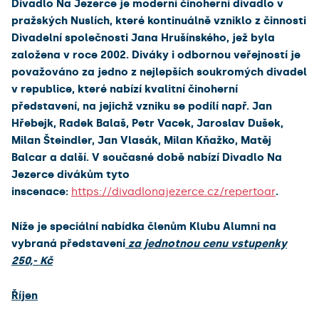
Divadlo Na Jezerce je moderní činoherní divadlo v
pražských Nuslích, které kontinuálně vzniklo z činnosti
Divadelní společnosti Jana Hrušínského, jež byla
založena v roce 2002. Diváky i odbornou veřejností je
považováno za jedno z nejlepších soukromých divadel
v republice, které nabízí kvalitní činoherní
představení, na jejichž vzniku se podílí např. Jan
Hřebejk, Radek Balaš, Petr Vacek, Jaroslav Dušek,
Milan Šteindler, Jan Vlasák, Milan Kňažko, Matěj
Balcar a další. V současné době nabízí Divadlo Na
Jezerce divákům tyto
inscenace:
https://divadlonajezerce.cz/repertoar
.
Níže je speciální nabídka členům Klubu Alumni na
vybraná představení
za jednotnou cenu vstupenky
250,- Kč
Říjen