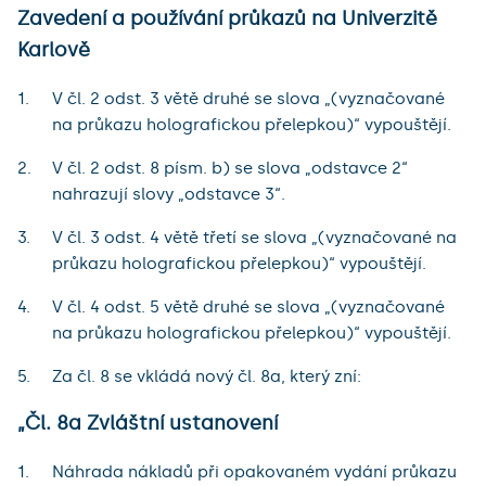
Zavedení a používání průkazů na Univerzitě
Karlově
V čl. 2 odst. 3 větě druhé se slova „(vyznačované
na průkazu holografickou přelepkou)“ vypouštějí.
V čl. 2 odst. 8 písm. b) se slova „odstavce 2“
nahrazují slovy „odstavce 3“.
V čl. 3 odst. 4 větě třetí se slova „(vyznačované na
průkazu holografickou přelepkou)“ vypouštějí.
V čl. 4 odst. 5 větě druhé se slova „(vyznačované
na průkazu holografickou přelepkou)“ vypouštějí.
Za čl. 8 se vkládá nový čl. 8a, který zní:
„Čl. 8a Zvláštní ustanovení
Náhrada nákladů při opakovaném vydání průkazu