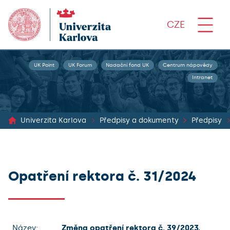
CZE
UK Point
UK Forum
Nadační fond UK
Centrum nápovědy
Intranet
Univerzita Karlova
Předpisy a dokumenty
Předpisy
Opatření rektora č. 31/2024
Název:
Změna opatření rektora č. 39/2023,