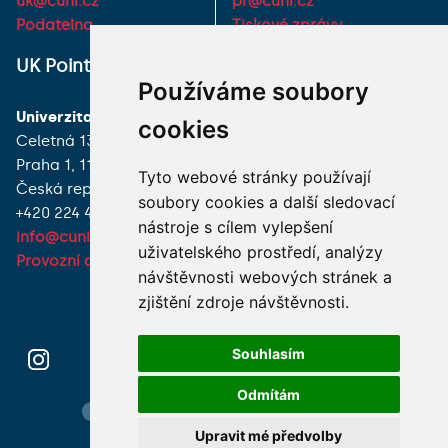
uk@cuni.cz
pr@cuni.cz
Podatelna
Tiskové zprávy
UK Point
VŠECHNY KONTAKTY
Používáme soubory
Univerzita Karlova
MÁM DOTAZ
cookies
Celetná 13
Praha 1, 116 36
JAK K NÁM?
Tyto webové stránky používají
Česká republika
soubory cookies a další sledovací
+420 224 491 850
nástroje s cílem vylepšení
info@cuni.cz
uživatelského prostředí, analýzy
Provozní doba a kontakty
návštěvnosti webových stránek a
zjištění zdroje návštěvnosti.
Souhlasím
Odmítám
Hledání osob
Nastavení cookie
Mapa webu
Upravit mé předvolby