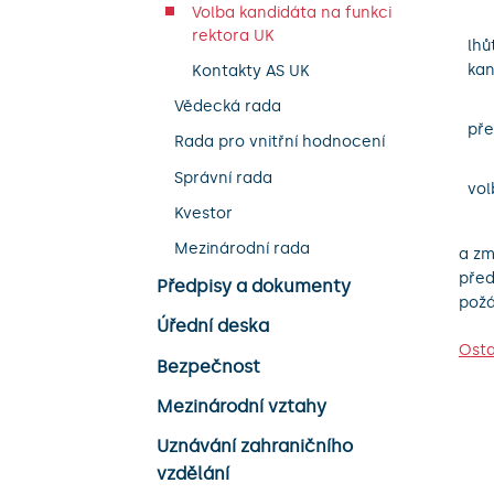
Volba kandidáta na funkci
rektora UK
lhů
kan
Kontakty AS UK
Vědecká rada
pře
Rada pro vnitřní hodnocení
Správní rada
vol
Kvestor
Mezinárodní rada
a zm
před
Předpisy a dokumenty
požá
Úřední deska
Osta
Bezpečnost
Mezinárodní vztahy
Uznávání zahraničního
vzdělání