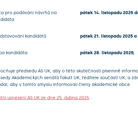
ta pro podávání návrhů na
pátek 14. listopadu 2025 d
didáta
dstavování kandidátů
pátek 21. listopadu 2025 a
ba kandidáta
pátek 28. listopadu 2025;
ocňuje předsedu AS UK, aby o této skutečnosti písemně inform
sedy Akademických senátů fakult UK, ředitele součástí UK, a zá
dal, aby v tomto smyslu informovali členy akademické obce.
tní usnesení AS UK ze dne 25. dubna 2025