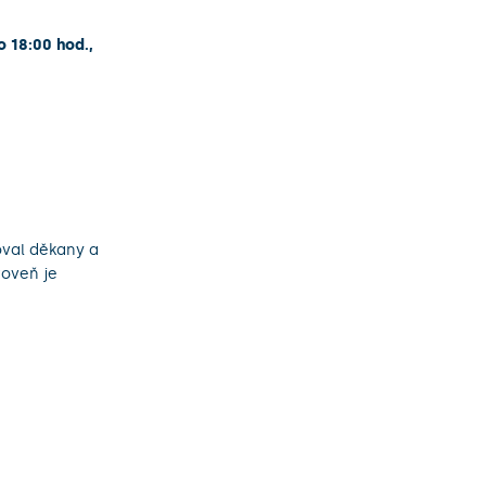
o 18:00 hod.,
oval děkany a
roveň je