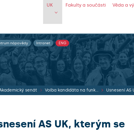
UK
Fakulty a součásti
Věda a v
ntrum nápovědy
Intranet
ENG
Akademický senát
Volba kandidáta na funkci rektora UK
Usnesení AS 
snesení AS UK, kterým se