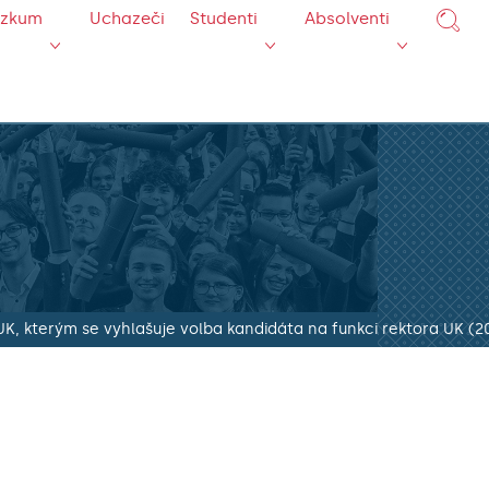
ýzkum
Uchazeči
Studenti
Absolventi
UK, kterým se vyhlašuje volba kandidáta na funkci rektora UK (2