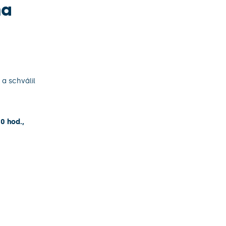
na
 a schválil
00 hod.,