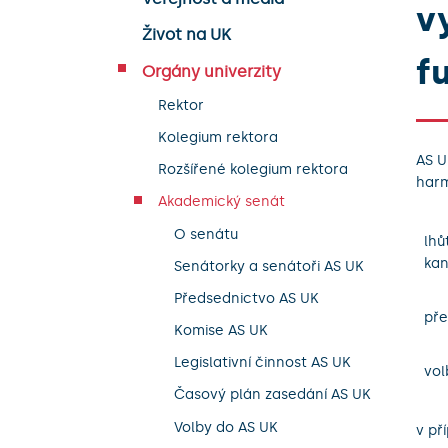
v
Život na UK
f
Orgány univerzity
Rektor
Kolegium rektora
AS U
Rozšířené kolegium rektora
har
Akademický senát
O senátu
lhů
kan
Senátorky a senátoři AS UK
Předsednictvo AS UK
pře
Komise AS UK
Legislativní činnost AS UK
vol
Časový plán zasedání AS UK
Volby do AS UK
v př