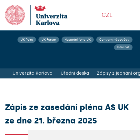
CZE
UK Point
UK Forum
Nadační fond UK
Centrum nápovědy
Intranet
Univerzita Karlova
Úřední deska
Zápis ze zasedání pléna AS UK
ze dne 21. března 2025