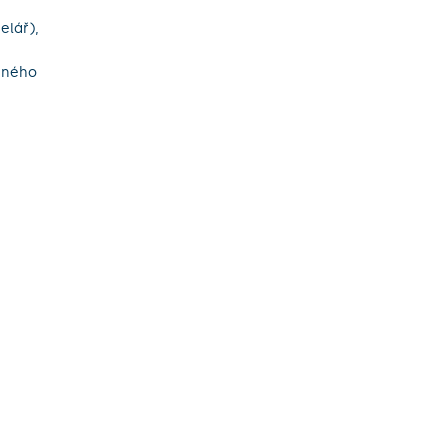
elář),
leného