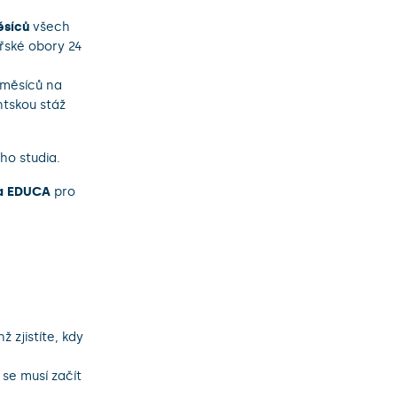
ěsíců
všech
ařské obory 24
 měsíců na
ntskou stáž
ho studia.
ia EDUCA
pro
hž zjistíte, kdy
 se musí začít