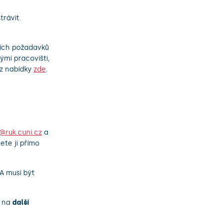
trávit.
ních požadavků
mi pracovišti,
 z nabídky
zde
.
@ruk.cuni.cz
a
ete ji přímo
A musí být
e na
další