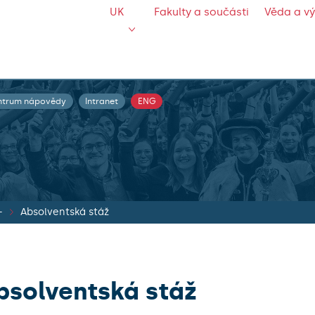
UK
Fakulty a součásti
Věda a v
ntrum nápovědy
Intranet
ENG
+
Absolventská stáž
bsolventská stáž