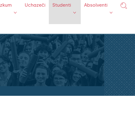
ýzkum
Uchazeči
Studenti
Absolventi