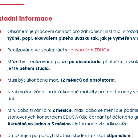
kladní informace
Obsahem je pracovní činnost pro zahraniční instituci v rozs
týdně, popř. ekvivalent plného úvazku tak, jak je vyměřen v 
Realizována ve spolupráci s
konsorciem EDUCA
.
Může být realizována pouze
po absolutoriu
, přihlášku je vš
ještě
během studia.
Musí být ukončena max.
12 měsíců od absolutoria.
Není možno žádat na krátkodobé mobility pro doktorandy v
dní.
Min. doba trvání činí
2 měsíce
, max. doba se mění dle podmí
stanovených konsorciem EDUCA (dle čerpání přiděleného gr
Aktuálně se jedná o 3 měsíce -
informace viz odkaz níže.
Umožňuje i po pozbytí statusu studenta získat
stipendium
.