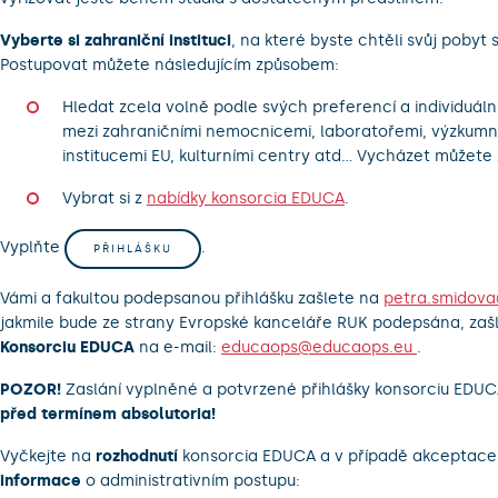
Vyberte si zahraniční instituci
, na které byste chtěli svůj pobyt s
Postupovat můžete následujícím způsobem:
Hledat zcela volně podle svých preferencí a individuál
mezi zahraničními nemocnicemi, laboratořemi, výzkumný
institucemi EU, kulturními centry atd… Vycházet můžete
Vybrat si z
nabídky konsorcia EDUCA
.
Vyplňte
.
PŘIHLÁŠKU
Vámi a fakultou podepsanou přihlášku zašlete na
petra.smidova
jakmile bude ze strany Evropské kanceláře RUK podepsána, zašl
Konsorciu EDUCA
na e-mail:
educaops@educaops.eu
.
POZOR!
Zaslání vyplněné a potvrzené přihlášky konsorciu EDUC
před termínem absolutoria!
Vyčkejte na
rozhodnutí
konsorcia EDUCA a v případě akceptac
informace
o administrativním postupu: