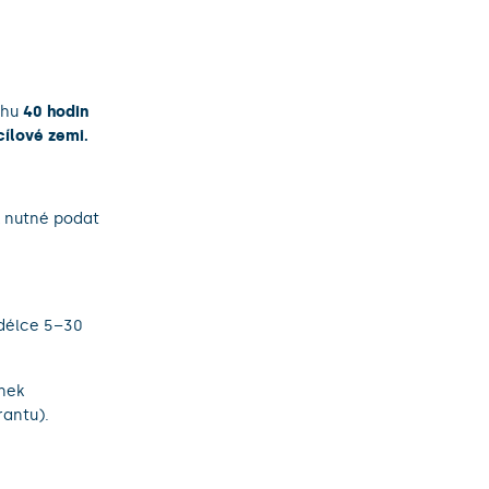
ahu
40 hodin
cílové zemi.
ak nutné podat
 délce 5–30
nek
antu).