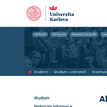
UK Point
UK Forum
Nadační fond UK
Ce
Studenti
Studium v zahraničí
Erasmus
A
Studium
Praktické informace