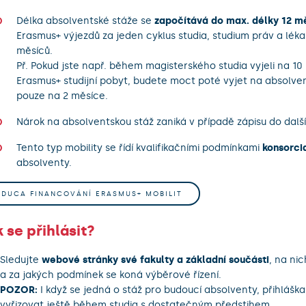
Délka absolventské stáže se
započítává do max. délky 12 m
Erasmus+ výjezdů za jeden cyklus studia, studium práv a lék
měsíců.
Př. Pokud jste např. během magisterského studia vyjeli na 10
Erasmus+ studijní pobyt, budete moct poté vyjet na absolve
pouze na 2 měsíce.
Nárok na absolventskou stáž zaniká v případě zápisu do další
Tento typ mobility se řídí kvalifikačními podmínkami
konsorc
absolventy.
EDUCA FINANCOVÁNÍ ERASMUS+ MOBILIT
 se přihlásit?
Sledujte
webové stránky své fakulty a základní součásti
, na nic
a za jakých podmínek se koná výběrové řízení.
POZOR:
I když se jedná o stáž pro budoucí absolventy, přihláška
vyřizovat ještě během studia s dostatečným předstihem.