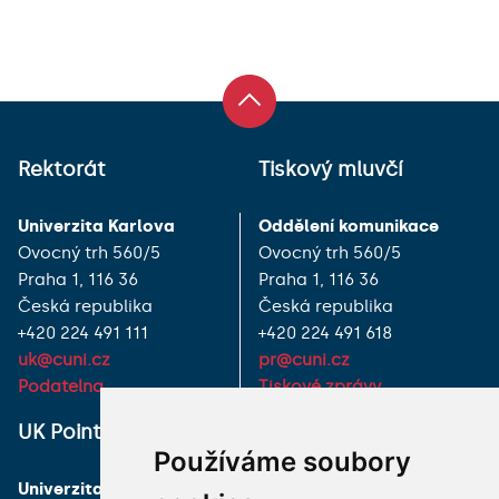
Rektorát
Tiskový mluvčí
Univerzita Karlova
Oddělení komunikace
Ovocný trh 560/5
Ovocný trh 560/5
Praha 1, 116 36
Praha 1, 116 36
Česká republika
Česká republika
+420 224 491 111
+420 224 491 618
uk@cuni.cz
pr@cuni.cz
Podatelna
Tiskové zprávy
UK Point
VŠECHNY KONTAKTY
Používáme soubory
Univerzita Karlova
MÁM DOTAZ