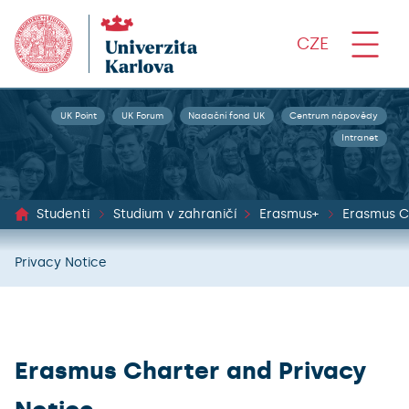
CZE
UK Point
UK Forum
Nadační fond UK
Centrum nápovědy
Intranet
Studenti
Studium v zahraničí
Erasmus+
Erasmus C
Privacy Notice
Erasmus Charter and Privacy