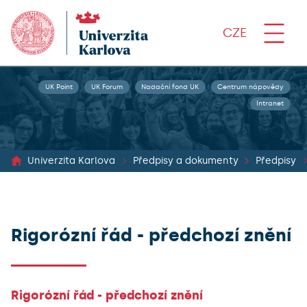
CZE
UK Point
UK Forum
Nadační fond UK
Centrum nápovědy
Intranet
Univerzita Karlova
Předpisy a dokumenty
Předpisy
Rigorózní řád - předchozí znění
Rigorózní řád - předchozí znění