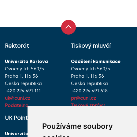
Rektorát
Tiskový mluvčí
Univerzita Karlova
Oddělení komunikace
Ovocný trh 560/5
Ovocný trh 560/5
Praha 1, 116 36
Praha 1, 116 36
Česká republika
Česká republika
+420 224 491 111
+420 224 491 618
uk@cuni.cz
pr@cuni.cz
Podatelna
Tiskové zprávy
UK Point
VŠECHNY KONTAKTY
Používáme soubory
Univerzita Karlova
MÁM DOTAZ