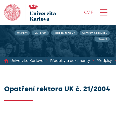
CZE
UK Point
UK Forum
Nadační fond UK
Centrum nápovědy
Intranet
Univerzita Karlova
Předpisy a dokumenty
Předpisy
Opatření rektora UK č. 21/2004