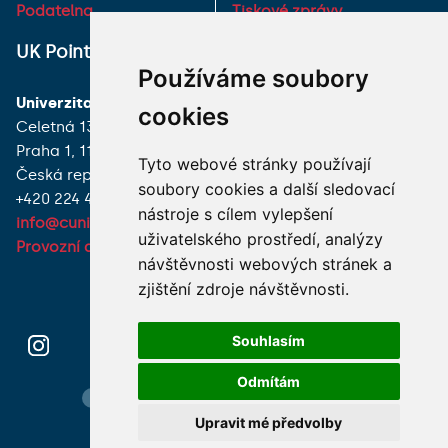
Podatelna
Tiskové zprávy
UK Point
VŠECHNY KONTAKTY
Používáme soubory
Univerzita Karlova
MÁM DOTAZ
cookies
Celetná 13
Praha 1, 116 36
JAK K NÁM?
Tyto webové stránky používají
Česká republika
soubory cookies a další sledovací
+420 224 491 850
nástroje s cílem vylepšení
info@cuni.cz
uživatelského prostředí, analýzy
Provozní doba a kontakty
návštěvnosti webových stránek a
zjištění zdroje návštěvnosti.
Souhlasím
Odmítám
Hledání osob
Nastavení cookie
Mapa webu
Upravit mé předvolby