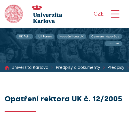
CZE
UK Point
UK Forum
Nadační fond UK
Centrum nápovědy
Intranet
Univerzita Karlova
Předpisy a dokumenty
Předpisy
Opatření rektora UK č. 12/2005