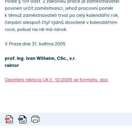
Podle § 109 odst. 2 zákoníku práce je zaměstnavatel
povinen určit zaměstnanci, jehož pracovní poměr
k témuž zaměstnavateli trval po celý kalendářní rok,
čerpání alespoň čtyř týdnů dovolené v kalendářním
roce, pokud na ně má nárok.
V Praze dne 31. května 2005
prof. Ing. Ivan Wilhelm, CSc., v.r.
rektor
Opatření rektora UK č. 12/2005 ve formátu .doc