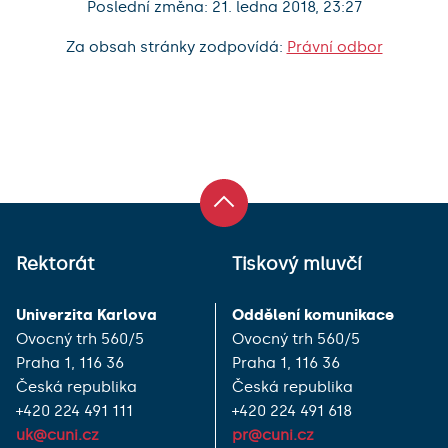
Poslední změna: 21. ledna 2018, 23:27
Za obsah stránky zodpovídá:
Právní odbor
Rektorát
Tiskový mluvčí
Univerzita Karlova
Oddělení komunikace
Ovocný trh 560/5
Ovocný trh 560/5
Praha 1, 116 36
Praha 1, 116 36
Česká republika
Česká republika
+420 224 491 111
+420 224 491 618
uk@cuni.cz
pr@cuni.cz