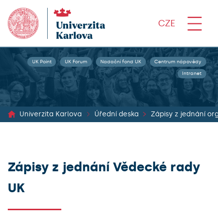
CZE
UK Point
UK Forum
Nadační fond UK
Centrum nápovědy
Intranet
Univerzita Karlova
Úřední deska
Zápisy z jednání Vědecké rady
UK