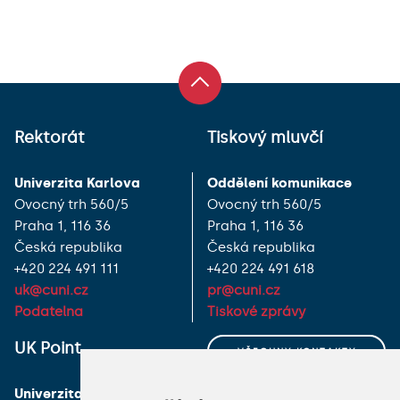
Rektorát
Tiskový mluvčí
Univerzita Karlova
Oddělení komunikace
Ovocný trh 560/5
Ovocný trh 560/5
Praha 1, 116 36
Praha 1, 116 36
Česká republika
Česká republika
+420 224 491 111
+420 224 491 618
uk@cuni.cz
pr@cuni.cz
Podatelna
Tiskové zprávy
UK Point
VŠECHNY KONTAKTY
Univerzita Karlova
MÁM DOTAZ