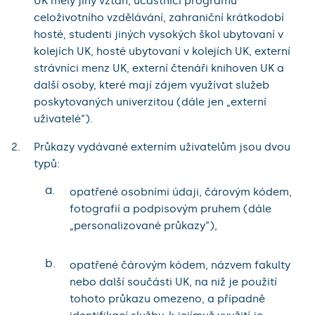
UK měly jiný vztah, účastníci programů
celoživotního vzdělávání, zahraniční krátkodobí
hosté, studenti jiných vysokých škol ubytovaní v
kolejích UK, hosté ubytovaní v kolejích UK, externí
strávníci menz UK, externí čtenáři knihoven UK a
další osoby, které mají zájem využívat služeb
poskytovaných univerzitou (dále jen „externí
uživatelé“).
Průkazy vydávané externím uživatelům jsou dvou
typů:
a.
opatřené osobními údaji, čárovým kódem,
fotografií a podpisovým pruhem (dále
„personalizované průkazy“),
b.
opatřené čárovým kódem, názvem fakulty
nebo další součásti UK, na niž je použití
tohoto průkazu omezeno, a případně