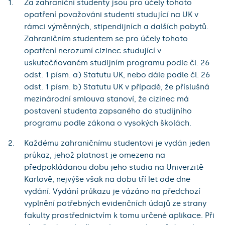
Za zahraniční studenty jsou pro účely tohoto
opatření považováni studenti studující na UK v
rámci výměnných, stipendijních a dalších pobytů.
Zahraničním studentem se pro účely tohoto
opatření nerozumí cizinec studující v
uskutečňovaném studijním programu podle čl. 26
odst. 1 písm. a) Statutu UK, nebo dále podle čl. 26
odst. 1 písm. b) Statutu UK v případě, že příslušná
mezinárodní smlouva stanoví, že cizinec má
postavení studenta zapsaného do studijního
programu podle zákona o vysokých školách.
Každému zahraničnímu studentovi je vydán jeden
průkaz, jehož platnost je omezena na
předpokládanou dobu jeho studia na Univerzitě
Karlově, nejvýše však na dobu tří let ode dne
vydání. Vydání průkazu je vázáno na předchozí
vyplnění potřebných evidenčních údajů ze strany
fakulty prostřednictvím k tomu určené aplikace. Při