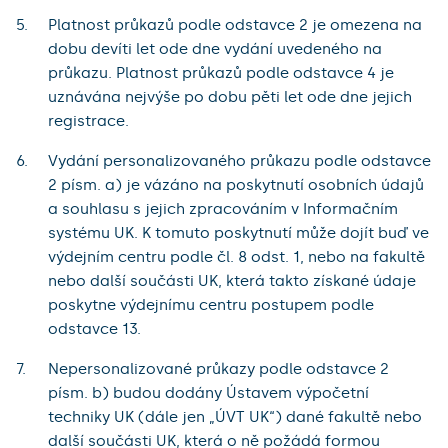
Platnost průkazů podle odstavce 2 je omezena na
dobu devíti let ode dne vydání uvedeného na
průkazu. Platnost průkazů podle odstavce 4 je
uznávána nejvýše po dobu pěti let ode dne jejich
registrace.
Vydání personalizovaného průkazu podle odstavce
2 písm. a) je vázáno na poskytnutí osobních údajů
a souhlasu s jejich zpracováním v Informačním
systému UK. K tomuto poskytnutí může dojít buď ve
výdejním centru podle čl. 8 odst. 1, nebo na fakultě
nebo další součásti UK, která takto získané údaje
poskytne výdejnímu centru postupem podle
odstavce 13.
Nepersonalizované průkazy podle odstavce 2
písm. b) budou dodány Ústavem výpočetní
techniky UK (dále jen „ÚVT UK“) dané fakultě nebo
další součásti UK, která o ně požádá formou