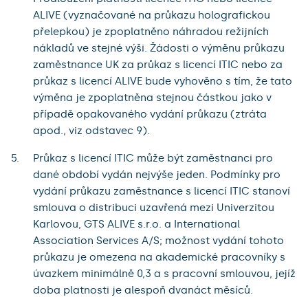
ALIVE (vyznačované na průkazu holografickou
přelepkou) je zpoplatněno náhradou režijních
nákladů ve stejné výši. Žádosti o výměnu průkazu
zaměstnance UK za průkaz s licencí ITIC nebo za
průkaz s licencí ALIVE bude vyhověno s tím, že tato
výměna je zpoplatněna stejnou částkou jako v
případě opakovaného vydání průkazu (ztráta
apod., viz odstavec 9).
Průkaz s licencí ITIC může být zaměstnanci pro
dané období vydán nejvýše jeden. Podmínky pro
vydání průkazu zaměstnance s licencí ITIC stanoví
smlouva o distribuci uzavřená mezi Univerzitou
Karlovou, GTS ALIVE s.r.o. a International
Association Services A/S; možnost vydání tohoto
průkazu je omezena na akademické pracovníky s
úvazkem minimálně 0,3 a s pracovní smlouvou, jejíž
doba platnosti je alespoň dvanáct měsíců.