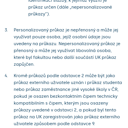
identifikací služby, k jejímuž využití je
průkaz určen (dále „nepersonalizované
průkazy“).
Personalizovaný průkaz je nepřenosný a může jej
využívat pouze osoba, jejíž osobní údaje jsou
uvedeny na průkazu. Nepersonalizovaný průkaz je
přenosný a může jej využívat libovolná osoba,
které byl fakultou nebo další součástí UK průkaz
zapůjčen.
Kromě průkazů podle odstavce 2 může být jako
průkaz externího uživatele uznán i průkaz studenta
nebo průkaz zaměstnance jiné vysoké školy v ČR,
pokud je osazen bezkontaktním čipem technicky
kompatibilním s čipem, kterým jsou osazeny
průkazy uvedené v odstavci 2, a pokud byl tento
průkaz na UK zaregistrován jako průkaz externího
uživatele způsobem podle odstavce 9.