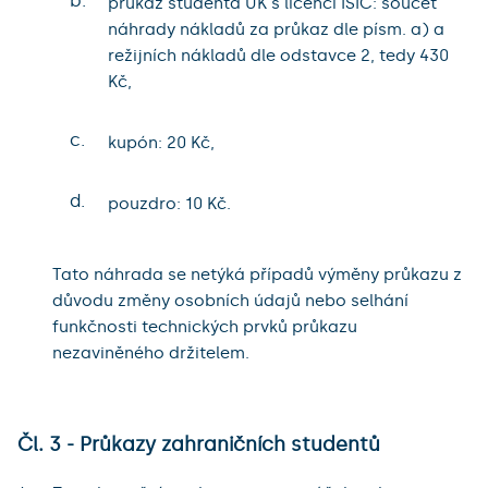
b.
průkaz studenta UK s licencí ISIC: součet
náhrady nákladů za průkaz dle písm. a) a
režijních nákladů dle odstavce 2, tedy 430
Kč,
c.
kupón: 20 Kč,
d.
pouzdro: 10 Kč.
Tato náhrada se netýká případů výměny průkazu z
důvodu změny osobních údajů nebo selhání
funkčnosti technických prvků průkazu
nezaviněného držitelem.
Čl. 3 - Průkazy zahraničních studentů