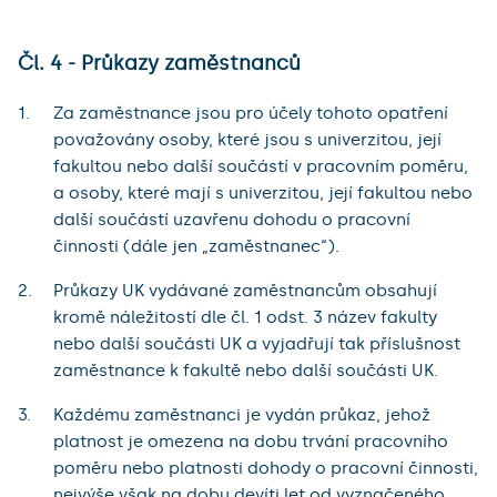
Čl. 4 - Průkazy zaměstnanců
Za zaměstnance jsou pro účely tohoto opatření
považovány osoby, které jsou s univerzitou, její
fakultou nebo další součástí v pracovním poměru,
a osoby, které mají s univerzitou, její fakultou nebo
další součástí uzavřenu dohodu o pracovní
činnosti (dále jen „zaměstnanec“).
Průkazy UK vydávané zaměstnancům obsahují
kromě náležitostí dle čl. 1 odst. 3 název fakulty
nebo další součásti UK a vyjadřují tak příslušnost
zaměstnance k fakultě nebo další součásti UK.
Každému zaměstnanci je vydán průkaz, jehož
platnost je omezena na dobu trvání pracovního
poměru nebo platnosti dohody o pracovní činnosti,
nejvýše však na dobu devíti let od vyznačeného