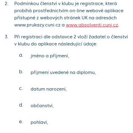
Podmínkou členství v klubu je registrace, která
probíhá prostřednictvím on-line webové aplikace
přístupné z webových stránek UK na adresách
www.prukazy.cuni.cz a
www.absolventi.cuni.cz
.
Při registraci dle odstavce 2 vloží žadatel o členství
v klubu do aplikace následující údaje:
a.
jméno a příjmení,
b.
příjmení uvedené na diplomu,
c.
datum narození,
d.
občanství,
e.
pohlaví,