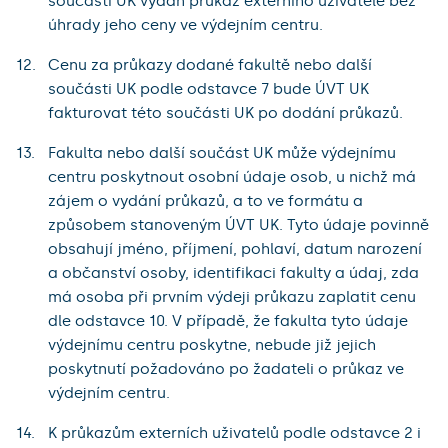
součásti UK vydán průkaz externího uživatele bez
úhrady jeho ceny ve výdejním centru.
Cenu za průkazy dodané fakultě nebo další
součásti UK podle odstavce 7 bude ÚVT UK
fakturovat této součásti UK po dodání průkazů.
Fakulta nebo další součást UK může výdejnímu
centru poskytnout osobní údaje osob, u nichž má
zájem o vydání průkazů, a to ve formátu a
způsobem stanoveným ÚVT UK. Tyto údaje povinně
obsahují jméno, příjmení, pohlaví, datum narození
a občanství osoby, identifikaci fakulty a údaj, zda
má osoba při prvním výdeji průkazu zaplatit cenu
dle odstavce 10. V případě, že fakulta tyto údaje
výdejnímu centru poskytne, nebude již jejich
poskytnutí požadováno po žadateli o průkaz ve
výdejním centru.
K průkazům externích uživatelů podle odstavce 2 i