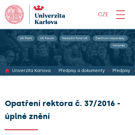
CZE
UK Point
UK Forum
Nadační fond UK
Centrum nápovědy
Intranet
Univerzita Karlova
Předpisy a dokumenty
Předpisy
Opatření rektora č. 37/2016 -
úplné znění