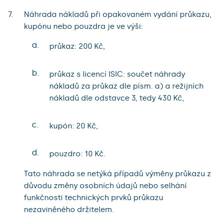
Náhrada nákladů při opakovaném vydání průkazu,
kupónu nebo pouzdra je ve výši:
a.
průkaz: 200 Kč,
b.
průkaz s licencí ISIC: součet náhrady
nákladů za průkaz dle písm. a) a režijních
nákladů dle odstavce 3, tedy 430 Kč,
c.
kupón: 20 Kč,
d.
pouzdro: 10 Kč.
Tato náhrada se netýká případů výměny průkazu z
důvodu změny osobních údajů nebo selhání
funkčnosti technických prvků průkazu
nezaviněného držitelem.