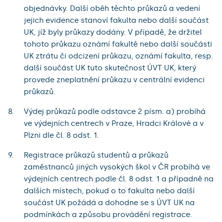
objednávky. Další oběh těchto průkazů a vedení
jejich evidence stanoví fakulta nebo další součást
UK, jíž byly průkazy dodány. V případě, že držitel
tohoto průkazu oznámí fakultě nebo další součásti
UK ztrátu či odcizení průkazu, oznámí fakulta, resp.
další součást UK tuto skutečnost ÚVT UK, který
provede zneplatnění průkazu v centrální evidenci
průkazů.
Výdej průkazů podle odstavce 2 písm. a) probíhá
ve výdejních centrech v Praze, Hradci Králové a v
Plzni dle čl. 8 odst. 1.
Registrace průkazů studentů a průkazů
zaměstnanců jiných vysokých škol v ČR probíhá ve
výdejních centrech podle čl. 8 odst. 1 a případně na
dalších místech, pokud o to fakulta nebo další
součást UK požádá a dohodne se s ÚVT UK na
podmínkách a způsobu provádění registrace.