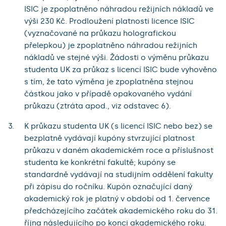
ISIC je zpoplatněno náhradou režijních nákladů ve
výši 230 Kč. Prodloužení platnosti licence ISIC
(vyznačované na průkazu holografickou
přelepkou) je zpoplatněno náhradou režijních
nákladů ve stejné výši. Žádosti o výměnu průkazu
studenta UK za průkaz s licencí ISIC bude vyhověno
s tím, že tato výměna je zpoplatněna stejnou
částkou jako v případě opakovaného vydání
průkazu (ztráta apod., viz odstavec 6).
K průkazu studenta UK (s licencí ISIC nebo bez) se
bezplatně vydávají kupóny stvrzující platnost
průkazu v daném akademickém roce a příslušnost
studenta ke konkrétní fakultě; kupóny se
standardně vydávají na studijním oddělení fakulty
při zápisu do ročníku. Kupón označující daný
akademický rok je platný v období od 1. července
předcházejícího začátek akademického roku do 31.
října následujícího po konci akademického roku.