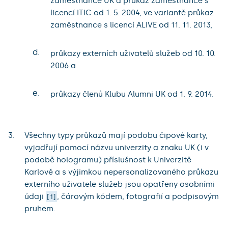
zaměstnance UK a průkaz zaměstnance s
licencí ITIC od 1. 5. 2004, ve variantě průkaz
zaměstnance s licencí ALIVE od 11. 11. 2013,
d.
průkazy externích uživatelů služeb od 10. 10.
2006 a
e.
průkazy členů Klubu Alumni UK od 1. 9. 2014.
Všechny typy průkazů mají podobu čipové karty,
vyjadřují pomocí názvu univerzity a znaku UK (i v
podobě hologramu) příslušnost k Univerzitě
Karlově a s výjimkou nepersonalizovaného průkazu
externího uživatele služeb jsou opatřeny osobními
údaji
, čárovým kódem, fotografií a podpisovým
1
pruhem.