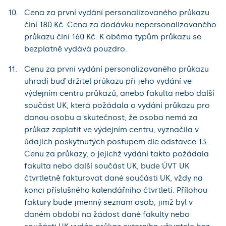
Cena za první vydání personalizovaného průkazu
činí 180 Kč. Cena za dodávku nepersonalizovaného
průkazu činí 160 Kč. K oběma typům průkazu se
bezplatně vydává pouzdro.
Cenu za první vydání personalizovaného průkazu
uhradí buď držitel průkazu při jeho vydání ve
výdejním centru průkazů, anebo fakulta nebo další
součást UK, která požádala o vydání průkazu pro
danou osobu a skutečnost, že osoba nemá za
průkaz zaplatit ve výdejním centru, vyznačila v
údajích poskytnutých postupem dle odstavce 13.
Cenu za průkazy, o jejichž vydání takto požádala
fakulta nebo další součást UK, bude ÚVT UK
čtvrtletně fakturovat dané součásti UK, vždy na
konci příslušného kalendářního čtvrtletí. Přílohou
faktury bude jmenný seznam osob, jimž byl v
daném období na žádost dané fakulty nebo