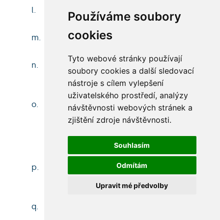
l.
titul před jménem, titul za jménem,
Používáme soubory
cookies
m.
zaměstnání (pracovní pozice),
Tyto webové stránky používají
n.
informaci, zda pracuje v oboru, který na
soubory cookies a další sledovací
UK vystudoval,
nástroje s cílem vylepšení
uživatelského prostředí, analýzy
o.
vlastní prezentaci (co může žadatel
návštěvnosti webových stránek a
nabídnout UK, jejím studentům a
zjištění zdroje návštěvnosti.
absolventům), p) další údaje dle potřeb
UK,
Souhlasím
Odmítám
p.
identifikaci absolventského spolku fakulty
UK, jehož je členem,
Upravit mé předvolby
q.
další údaje dle potřeb UK.