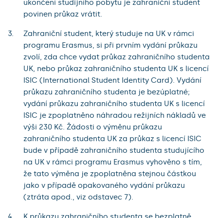
ukončení studijního pobytu je zahraniční student
povinen průkaz vrátit.
Zahraniční student, který studuje na UK v rámci
programu Erasmus, si při prvním vydání průkazu
zvolí, zda chce vydat průkaz zahraničního studenta
UK, nebo průkaz zahraničního studenta UK s licencí
ISIC (International Student Identity Card). Vydání
průkazu zahraničního studenta je bezúplatné;
vydání průkazu zahraničního studenta UK s licencí
ISIC je zpoplatněno náhradou režijních nákladů ve
výši 230 Kč. Žádosti o výměnu průkazu
zahraničního studenta UK za průkaz s licencí ISIC
bude v případě zahraničního studenta studujícího
na UK v rámci programu Erasmus vyhověno s tím,
že tato výměna je zpoplatněna stejnou částkou
jako v případě opakovaného vydání průkazu
(ztráta apod., viz odstavec 7).
K průkazu zahraničního studenta se bezplatně