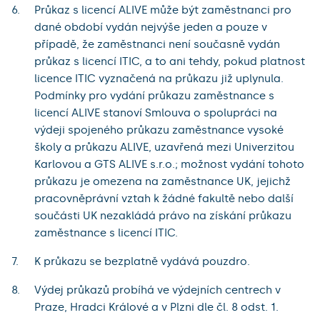
Průkaz s licencí ALIVE může být zaměstnanci pro
dané období vydán nejvýše jeden a pouze v
případě, že zaměstnanci není současně vydán
průkaz s licencí ITIC, a to ani tehdy, pokud platnost
licence ITIC vyznačená na průkazu již uplynula.
Podmínky pro vydání průkazu zaměstnance s
licencí ALIVE stanoví Smlouva o spolupráci na
výdeji spojeného průkazu zaměstnance vysoké
školy a průkazu ALIVE, uzavřená mezi Univerzitou
Karlovou a GTS ALIVE s.r.o.; možnost vydání tohoto
průkazu je omezena na zaměstnance UK, jejichž
pracovněprávní vztah k žádné fakultě nebo další
součásti UK nezakládá právo na získání průkazu
zaměstnance s licencí ITIC.
K průkazu se bezplatně vydává pouzdro.
Výdej průkazů probíhá ve výdejních centrech v
Praze, Hradci Králové a v Plzni dle čl. 8 odst. 1.