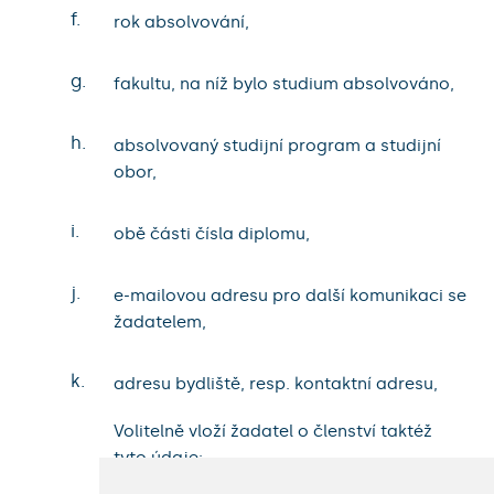
f.
rok absolvování,
g.
fakultu, na níž bylo studium absolvováno,
h.
absolvovaný studijní program a studijní
obor,
i.
obě části čísla diplomu,
j.
e-mailovou adresu pro další komunikaci se
žadatelem,
k.
adresu bydliště, resp. kontaktní adresu,
Volitelně vloží žadatel o členství taktéž
tyto údaje: