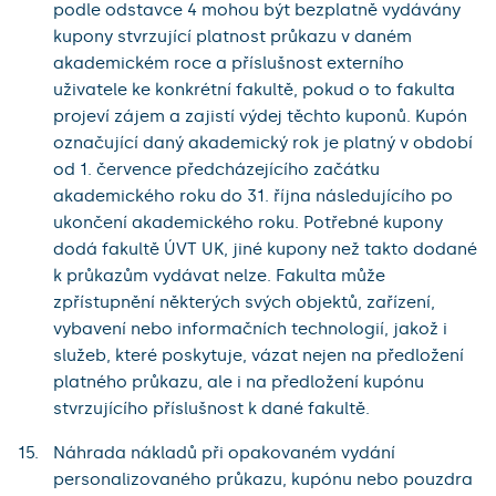
podle odstavce 4 mohou být bezplatně vydávány
kupony stvrzující platnost průkazu v daném
akademickém roce a příslušnost externího
uživatele ke konkrétní fakultě, pokud o to fakulta
projeví zájem a zajistí výdej těchto kuponů. Kupón
označující daný akademický rok je platný v období
od 1. července předcházejícího začátku
akademického roku do 31. října následujícího po
ukončení akademického roku. Potřebné kupony
dodá fakultě ÚVT UK, jiné kupony než takto dodané
k průkazům vydávat nelze. Fakulta může
zpřístupnění některých svých objektů, zařízení,
vybavení nebo informačních technologií, jakož i
služeb, které poskytuje, vázat nejen na předložení
platného průkazu, ale i na předložení kupónu
stvrzujícího příslušnost k dané fakultě.
Náhrada nákladů při opakovaném vydání
personalizovaného průkazu, kupónu nebo pouzdra