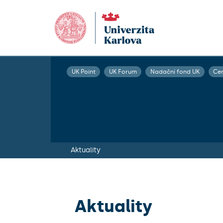
UK Point
UK Forum
Nadační fond UK
Ce
Aktuality
Aktuality