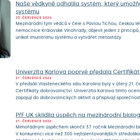
Naše vědkyně odhalila systém, který umožňu
systému
23. ČERVENCE 2026
Mezinárodní tým vědců v čele s Pavlou Tichou, českou lék
nemocnice Královské Vinohrady, objevil jeden z princi
unikat imunitnímu systému a vytvářet metastázy.
Univerzita Karlova poprvé předala Certifikát
21. ČERVENCE 2026
V předsálí Vlasteneckého sálu Karolina byly v úterý 21
Certifikáty dobrovolnictví. Univerzita Karlova tímto ocenil
zapojují do dobrovolnických aktivit a přispívají společnost
PřF UK sklidila úspěch na mezinárodní biolo
21. ČERVENCE 2026
Mimořádným úspěchem skončil 37. ročník Mezinárodní bio
V konkurenci více než 300 nejtalentovanějších středoško