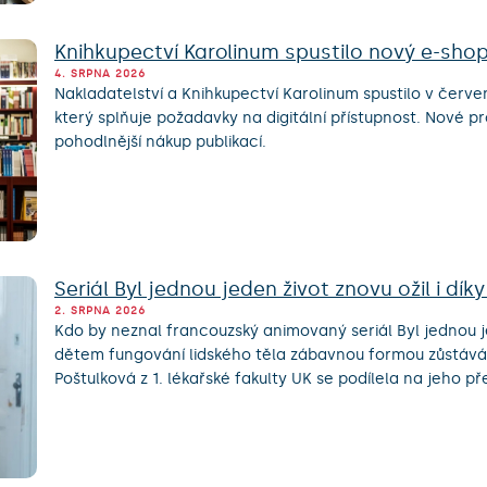
Knihkupectví Karolinum spustilo nový e-sho
4. SRPNA 2026
Nakladatelství a Knihkupectví Karolinum spustilo v červe
který splňuje požadavky na digitální přístupnost. Nové pr
pohodlnější nákup publikací.
Seriál Byl jednou jeden život znovu ožil i dí
2. SRPNA 2026
Kdo by neznal francouzský animovaný seriál Byl jednou je
dětem fungování lidského těla zábavnou formou zůstává
Poštulková z 1. lékařské fakulty UK se podílela na jeho p