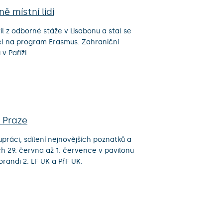
ě místní lidi
l z odborné stáže v Lisabonu a stal se
yjel na program Erasmus. Zahraniční
v Paříži.
v Praze
ráci, sdílení nejnovějších poznatků a
h 29. června až 1. července v pavilonu
randi 2. LF UK a PřF UK.