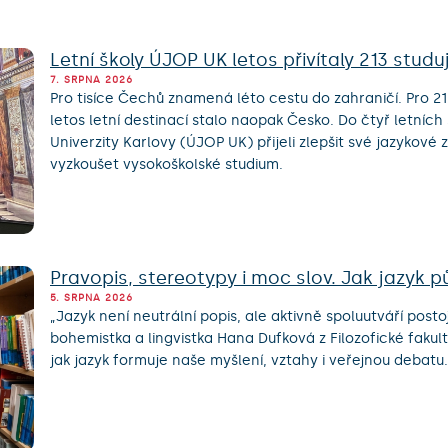
Letní školy ÚJOP UK letos přivítaly 213 studu
7. SRPNA 2026
Pro tisíce Čechů znamená léto cestu do zahraničí. Pro 2
letos letní destinací stalo naopak Česko. Do čtyř letníc
Univerzity Karlovy (ÚJOP UK) přijeli zlepšit své jazykové 
vyzkoušet vysokoškolské studium.
Pravopis, stereotypy i moc slov. Jak jazyk p
5. SRPNA 2026
„Jazyk není neutrální popis, ale aktivně spoluutváří posto
bohemistka a lingvistka Hana Dufková z Filozofické fakul
jak jazyk formuje naše myšlení, vztahy i veřejnou debatu.