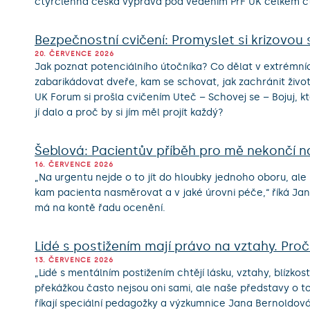
čtyřčlenná česká výprava pod vedením PřF UK celkem čt
Bezpečnostní cvičení: Promyslet si krizovou 
20. ČERVENCE 2026
Jak poznat potenciálního útočníka? Co dělat v extrémníc
zabarikádovat dveře, kam se schovat, jak zachránit živ
UK Forum si prošla cvičením Uteč – Schovej se – Bojuj, 
jí dalo a proč by si jím měl projít každý?
Šeblová: Pacientův příběh pro mě nekončí n
16. ČERVENCE 2026
„Na urgentu nejde o to jít do hloubky jednoho oboru, ale
kam pacienta nasměrovat a v jaké úrovni péče,“ říká Jana
má na kontě řadu ocenění.
Lidé s postižením mají právo na vztahy. Pro
13. ČERVENCE 2026
„Lidé s mentálním postižením chtějí lásku, vztahy, blízkost 
překážkou často nejsou oni sami, ale naše představy o t
říkají speciální pedagožky a výzkumnice Jana Bernoldová