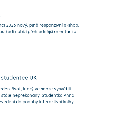
p
nci 2026 nový, plně responzivní e-shop,
ostředí nabízí přehlednější orientaci a
ky studentce UK
den život, který ve snaze vysvětlit
 stále nepřekonaný. Studentka Anna
řevedení do podoby interaktivní knihy.