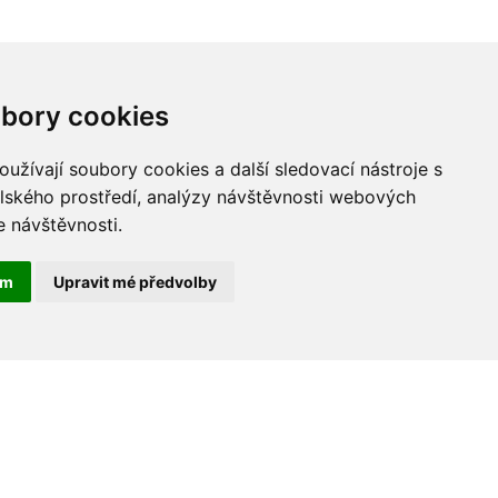
atí
 od roku 1993 vědecké projekty
bory cookies
posláním a přínosem se zamýšlí profesor
tové rady UK.
užívají soubory cookies a další sledovací nástroje s
elského prostředí, analýzy návštěvnosti webových
e návštěvnosti.
ám
Upravit mé předvolby