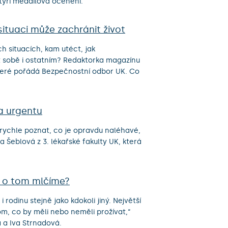
yři medailová ocenění.
situaci může zachránit život
h situacích, kam utéct, jak
ot sobě i ostatním? Redaktorka magazínu
které pořádá Bezpečnostní odbor UK. Co
a urgentu
 rychle poznat, co je opravdu naléhavé,
 Šeblová z 3. lékařské fakulty UK, která
č o tom mlčíme?
i rodinu stejně jako kdokoli jiný. Největší
om, co by měli nebo neměli prožívat,“
 a Iva Strnadová.