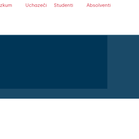
ýzkum
Uchazeči
Studenti
Absolventi