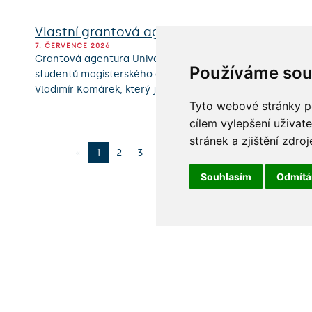
Vlastní grantová agentura se univerzitě vypl
7. ČERVENCE 2026
Grantová agentura Univerzity Karlovy (GA UK) podporuje
Používáme sou
studentů magisterského a doktorského studia. Nad jejím 
Vladimír Komárek, který je od roku 2022 předsedou Gran
Tyto webové stránky po
cílem vylepšení uživat
stránek a zjištění zdroj
«
1
2
3
4
…
139
»
Souhlasím
Odmít