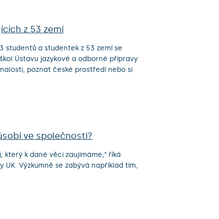
jících z 53 zemí
13 studentů a studentek z 53 zemí se
h škol Ústavu jazykové a odborné přípravy
znalosti, poznat české prostředí nebo si
ůsobí ve společnosti?
j, který k dané věci zaujímáme,“ říká
ty UK. Výzkumně se zabývá například tím,