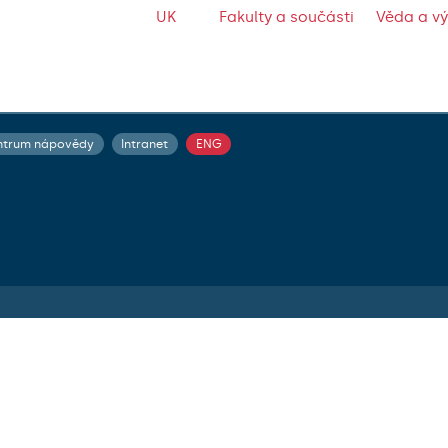
UK
Fakulty a součásti
Věda a v
ntrum nápovědy
Intranet
ENG