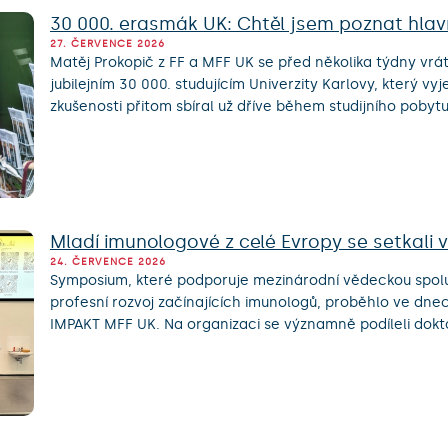
30 000. erasmák UK: Chtěl jsem poznat hlavn
27. ČERVENCE 2026
Matěj Prokopič z FF a MFF UK se před několika týdny vráti
jubilejním 30 000. studujícím Univerzity Karlovy, který v
zkušenosti přitom sbíral už dříve během studijního pobytu 
Mladí imunologové z celé Evropy se setkali 
24. ČERVENCE 2026
Symposium, které podporuje mezinárodní vědeckou spolup
profesní rozvoj začínajících imunologů, proběhlo ve dnec
IMPAKT MFF UK. Na organizaci se významně podíleli dokto