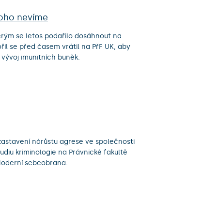
noho nevíme
erým se letos podařilo dosáhnout na
il se před časem vrátil na PřF UK, aby
 vývoj imunitních buněk.
a zastavení nárůstu agrese ve společnosti
udiu kriminologie na Právnické fakultě
 Moderní sebeobrana.