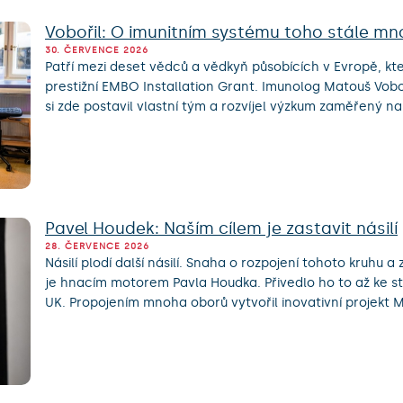
Vobořil: O imunitním systému toho stále m
30. ČERVENCE 2026
Patří mezi deset vědců a vědkyň působících v Evropě, kt
prestižní EMBO Installation Grant. Imunolog Matouš Voboř
si zde postavil vlastní tým a rozvíjel výzkum zaměřený na
Pavel Houdek: Naším cílem je zastavit násilí
28. ČERVENCE 2026
Násilí plodí další násilí. Snaha o rozpojení tohoto kruhu 
je hnacím motorem Pavla Houdka. Přivedlo ho to až ke st
UK. Propojením mnoha oborů vytvořil inovativní projekt