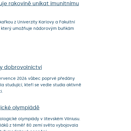
je rakovině unikat imunitnímu
ařkou z Univerzity Karlovy a Fakultní
pů, který umožňuje nádorovým buňkám
y dobrovolnictví
. července 2026 vůbec poprvé předány
a studující, kteří se vedle studia aktivně
i.
gické olympiádě
logické olympiády v litevském Vilniusu.
láků z téměř 80 zemí světa vybojovala