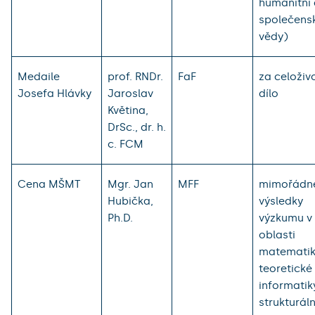
humanitní 
společens
vědy)
Medaile
prof. RNDr.
FaF
za celoživ
Josefa Hlávky
Jaroslav
dílo
Květina,
DrSc., dr. h.
c. FCM
Cena MŠMT
Mgr. Jan
MFF
mimořádn
Hubička,
výsledky
Ph.D.
výzkumu v
oblasti
matematik
teoretické
informatik
strukturáln