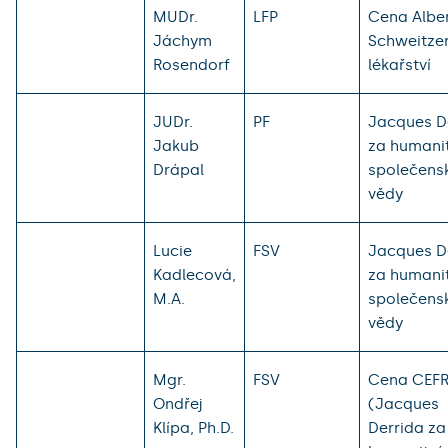
MUDr.
LFP
Cena Albe
Jáchym
Schweitze
Rosendorf
lékařství
JUDr.
PF
Jacques D
Jakub
za humanit
Drápal
společens
vědy
Lucie
FSV
Jacques D
Kadlecová,
za humanit
M.A.
společens
vědy
Mgr.
FSV
Cena CEF
Ondřej
(Jacques
Klípa, Ph.D.
Derrida za