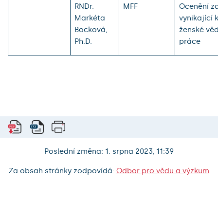
RNDr.
MFF
Ocenění z
Markéta
vynikající 
Bocková,
ženské vě
Ph.D.
práce
Poslední změna: 1. srpna 2023, 11:39
Za obsah stránky zodpovídá:
Odbor pro vědu a výzkum