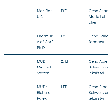
Mgr. Jan
PřF
Cena Jean
Ulč
Marie Leh
chemii
PharmDr.
FaF
Cena Sano
Aleš Šorf,
farmacii
Ph.D.
MUDr.
2. LF
Cena Albe
Michael
Schweitze
Svatoň
lékařství
MUDr.
LFP
Cena Albe
Richard
Schweitze
Pálek
lékařství