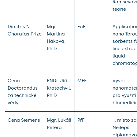
Ramseyov
teorie
Dimitris N.
Mgr.
FaF
Applicatio
Chorafas Prize
Martina
nanofibro
Háková,
sorbents f
Ph.D.
line extrac
liquid
chromato
Cena
RNDr. Jiří
MFF
Vývoj
Doctorandus
Kratochvíl,
nanomater
za technické
Ph.D.
pro využití
vědy
biomedicí
Cena Siemens
Mgr. Lukáš
PřF
1. místo za
Petera
Nejlepší
diplomov