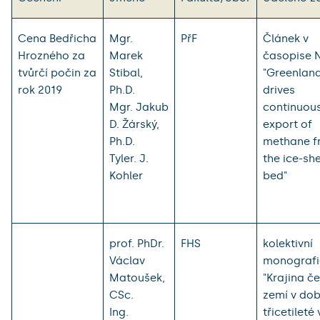
Cena Bedřicha
Mgr.
PřF
Článek v
Hrozného za
Marek
časopise 
tvůrčí počin za
Stibal,
"Greenland
rok 2019
Ph.D.
drives
Mgr. Jakub
continuou
D. Žárský,
export of
Ph.D.
methane f
Tyler. J.
the ice-sh
Kohler
bed"
prof. PhDr.
FHS
kolektivní
Václav
monografi
Matoušek,
"Krajina č
CSc.
zemí v do
Ing.
třicetileté 