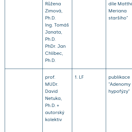
Růžena
díle Matth
Zimová,
Meriana
Ph.D.
staršího"
Ing. Tomáš
Janata,
Ph.D.
PhDr. Jan
Chlíbec,
Ph.D.
prof.
1. LF
publikace
MUDr.
"Adenomy
David
hypofýzy"
Netuka,
Ph.D. +
autorský
kolektiv