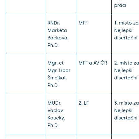
práci
RNDr.
MFF
1. místo za
Markéta
Nejlepší
Bocková,
disertační
Ph.D.
Mgr. et
MFF a AV ČR
2. místo z
Mgr. Libor
Nejlepší
Šmejkal,
disertační
Ph.D.
MUDr.
2. LF
3. místo za
Václav
Nejlepší
Koucký,
disertační
Ph.D.