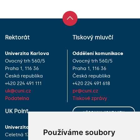
Rektorát
Tiskový mluvčí
Univerzita Karlova
Oddělení komunikace
Ovocný trh 560/5
Ovocný trh 560/5
Praha 1, 116 36
Praha 1, 116 36
Česká republika
Česká republika
+420 224 491 111
+420 224 491 618
uk@cuni.cz
pr@cuni.cz
Podatelna
Tiskové zprávy
UK Point
VŠECHNY KONTAKTY
Univerzita Karlova
MÁM DOTAZ
Používáme soubory
Celetná 13