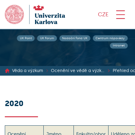
CZE
UK Point
UK Forum
Nadační fond UK
Centrum nápovědy
Intranet
Věda a výzkum
Ocenění ve vědě a výzkumu
2020
Ocenění
Jméno
Fakulta/obor
Uděleno z