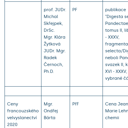
prof. JUDr.
PF
publikace
Michal
"Digesta s
Skřejpek,
Pandectae
DrSc.
tomus II, l
Mgr. Klára
- XXXV,
Žytková
fragmenta
JUDr. Mgr.
selecta/Di
Radek
neboli Pan
Černoch,
svazek II, 
Ph.D.
XVI - XXXV,
vybrané čá
Ceny
Mgr.
PřF
Cena Jean
francouzského
Ondřej
Marie Leh
velvyslanectví
Bárta
chemii
2020