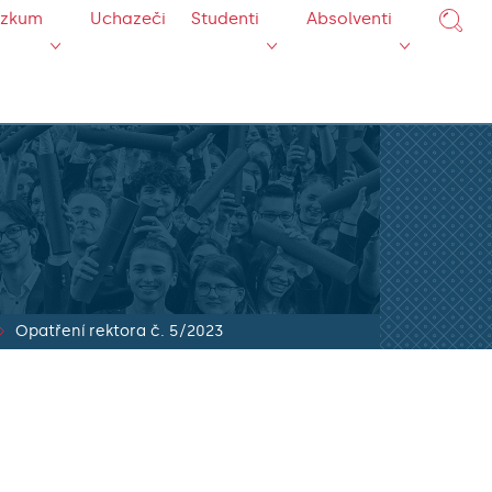
ýzkum
Uchazeči
Studenti
Absolventi
Opatření rektora č. 5/2023