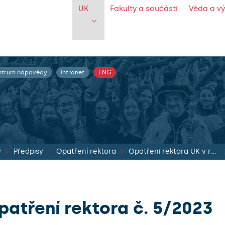
UK
Fakulty a součásti
Věda a v
ntrum nápovědy
Intranet
ENG
y
Předpisy
Opatření rektora
Opatření rektora UK v roce 2023
patření rektora č. 5/2023