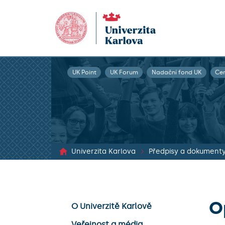
UK Point
UK Forum
Nadační fond UK
Ce
Univerzita Karlova
Předpisy a dokument
O
O Univerzitě Karlově
Veřejnost a média