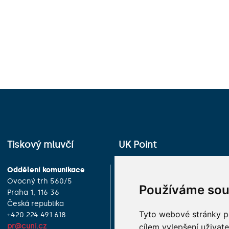
Tiskový mluvčí
UK Point
Oddělení komunikace
Univerzita Karlova
Ovocný trh 560/5
Celetná 13
Používáme sou
Praha 1, 116 36
Praha 1, 116 36
Česká republika
Česká republika
Tyto webové stránky po
+420 224 491 618
+420 224 491 850
cílem vylepšení uživat
pr@cuni.cz
info@cuni.cz