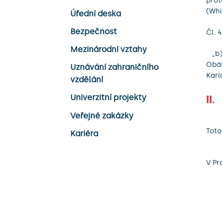
prot
(Whi
Úřední deska
Bezpečnost
Čl. 
Mezinárodní vztahy
„b) 
Obál
Uznávání zahraničního
Karl
vzdělání
Univerzitní projekty
II.
Veřejné zakázky
Toto
Kariéra
V Pr