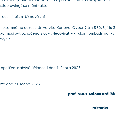
iprávního jednání spočívajícího v porušení práva Evropské unie
stleblowing) se mění takto:
4 odst. 1 písm. b) nově zní:
písemně na adresu Univerzita Karlova, Ovocný trh 560/5, 116 3
ka musí být označena slovy „Neotvírat – k rukám ombudsmanky 
ovy“, “
 opatření nabývá účinnosti dne 1. února 2023.
aze dne 31. ledna 2023
prof. MUDr. Milena Králíčk
rektorka