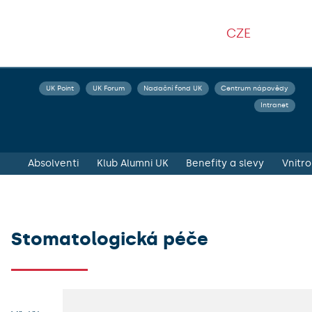
CZE
UK Point
UK Forum
Nadační fond UK
Centrum nápovědy
Intranet
Absolventi
Klub Alumni UK
Benefity a slevy
Vnitro
Stomatologická péče