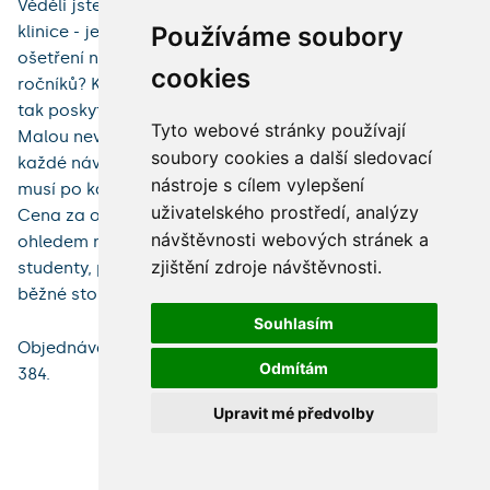
Věděli jste, že na 1. lékařské fakultě – stomatologické
Používáme soubory
klinice - je možné využít komplexní stomatologické
ošetření na tzv. výukových sálech od studentů vyšších
cookies
ročníků? Každý krok ošetření kontroluje pedagog a je
tak poskytována stomatologická péče nejvyšší kvality.
Tyto webové stránky používají
Malou nevýhodou je délka doby, kterou strávíte při
soubory cookies a další sledovací
každé návštěvě v zubařském křesle, jelikož studenti
nástroje s cílem vylepšení
musí po každém úkonu čekat na schválení pedagogem.
uživatelského prostředí, analýzy
Cena za ošetření je upravena ceníkem, který je s
návštěvnosti webových stránek a
ohledem na skutečnost, že budete ošetřeni zatím ještě
zjištění zdroje návštěvnosti.
studenty, příznivější pro Vaši peněženku, než je tomu v
běžné stomatologické praxi.
Souhlasím
Objednávat se je možné na telefonním čísle 224 964
Odmítám
384.
Upravit mé předvolby