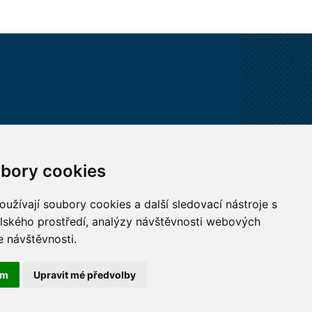
VŠECHNY KONTAKTY
bory cookies
MÁM DOTAZ
užívají soubory cookies a další sledovací nástroje s
elského prostředí, analýzy návštěvnosti webových
JAK K NÁM?
e návštěvnosti.
ám
Upravit mé předvolby