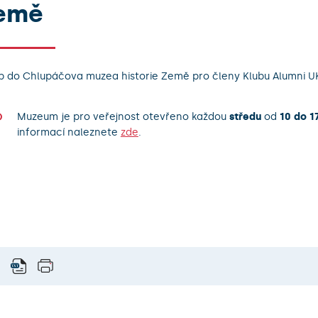
emě
p do Chlupáčova muzea historie Země pro členy Klubu Alumni 
Muzeum je pro veřejnost otevřeno každou
středu
od
10 do 1
informací naleznete
zde
.