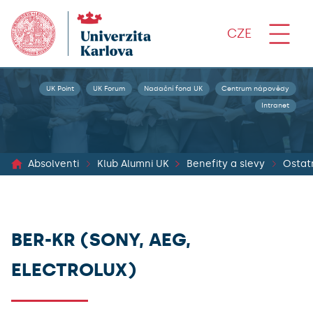
CZE
UK Point
UK Forum
Nadační fond UK
Centrum nápovědy
Intranet
Absolventi
Klub Alumni UK
Benefity a slevy
Ostat
BER-KR (SONY, AEG,
ELECTROLUX)