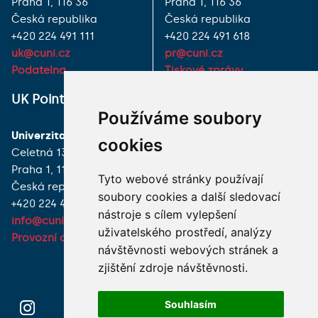
Praha 1, 116 36
Praha 1, 116 36
Česká republika
Česká republika
+420 224 491 111
+420 224 491 618
uk@cuni.cz
pr@cuni.cz
Podatelna
Tiskové zprávy
UK Point
VŠECHNY KONTAKTY
Používáme soubory
Univerzita Karlova
MÁM DOTAZ
cookies
Celetná 13
Praha 1, 116 36
JAK K NÁM?
Tyto webové stránky používají
Česká republika
soubory cookies a další sledovací
+420 224 491 850
nástroje s cílem vylepšení
info@cuni.cz
uživatelského prostředí, analýzy
Provozní doba a kontakty
návštěvnosti webových stránek a
zjištění zdroje návštěvnosti.
Souhlasím