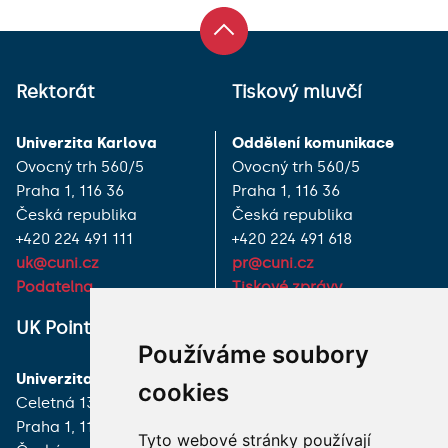
Rektorát
Tiskový mluvčí
Univerzita Karlova
Oddělení komunikace
Ovocný trh 560/5
Ovocný trh 560/5
Praha 1, 116 36
Praha 1, 116 36
Česká republika
Česká republika
+420 224 491 111
+420 224 491 618
uk@cuni.cz
pr@cuni.cz
Podatelna
Tiskové zprávy
UK Point
VŠECHNY KONTAKTY
Používáme soubory
Univerzita Karlova
MÁM DOTAZ
cookies
Celetná 13
Praha 1, 116 36
JAK K NÁM?
Tyto webové stránky používají