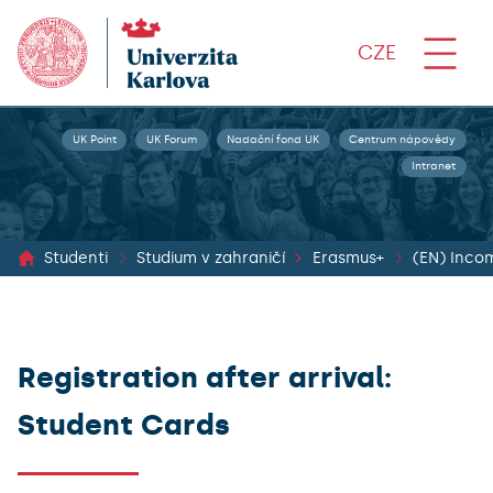
CZE
UK Point
UK Forum
Nadační fond UK
Centrum nápovědy
Intranet
Studenti
Studium v zahraničí
Erasmus+
Registration after arrival:
Student Cards