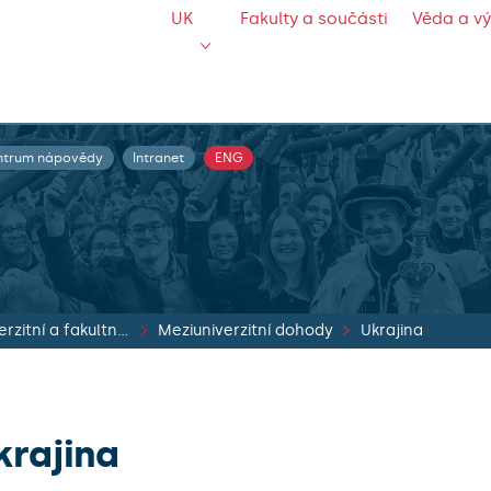
UK
Fakulty a součásti
Věda a v
ntrum nápovědy
Intranet
ENG
Meziuniverzitní a fakultní dohody
Meziuniverzitní dohody
Ukrajina
krajina