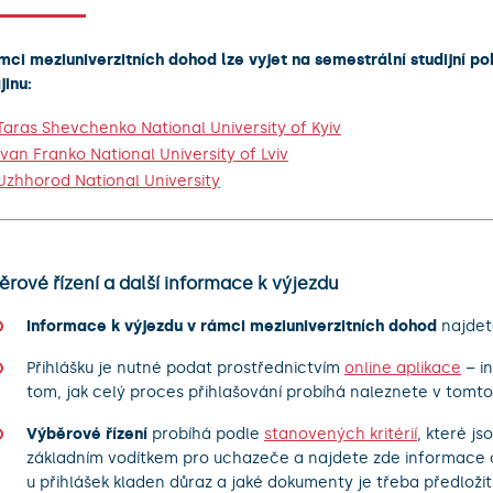
mci meziuniverzitních dohod lze vyjet na semestrální studijní po
jinu:
Taras Shevchenko National University of Kyiv
Ivan Franko National University of Lviv
Uzhhorod National University
rové řízení a další informace k výjezdu
Informace k výjezdu v rámci meziuniverzitních dohod
najde
Přihlášku je nutné podat prostřednictvím
online aplikace
– i
tom, jak celý proces přihlašování probíhá naleznete v tomt
Výběrové řízení
probíhá podle
stanovených kritérií
, které js
základním vodítkem pro uchazeče a najdete zde informace o
u přihlášek kladen důraz a jaké dokumenty je třeba předložit