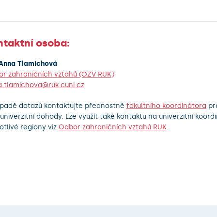
ntaktní osoba:
 Anna Tlamichová
r zahraničních vztahů (OZV RUK)
.tlamichova@ruk.cuni.cz
ípadě dotazů kontaktujte přednostně
fakultního koordinátora
pr
univerzitní dohody. Lze využít také kontaktu na univerzitní koord
otlivé regiony viz
Odbor zahraničních vztahů RUK
.