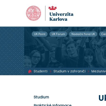
UK Point
UK Forum
Nadační fond UK
Ce
Studenti
Studium v zahraničí
U
Studium
Praktické informace