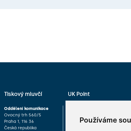
Tiskový mluvčí
UK Point
Oddělení komunikace
Univerzita Karlova
Ovocný trh 560/5
Celetná 13
Používáme sou
Praha 1, 116 36
Praha 1, 116 36
Česká republika
Česká republika