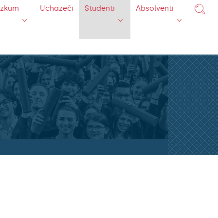
ýzkum
Uchazeči
Studenti
Absolventi