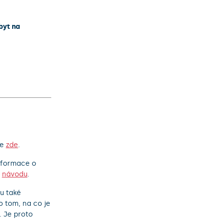
byt na
te
zde
.
nformace o
o
návodu
.
ou také
 tom, na co je
. Je proto