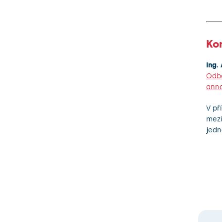
Ko
Ing.
Odbo
anna
V př
mezi
jedn