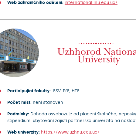
Web zahraničního odělení:
international.lnu.edu.ua/
Participující fakulty:
FSV, PřF, HTF
Počet míst:
není stanoven
Podmínky:
Dohoda osvobozuje od placení školného, neposky
stipendium, ubytování zajistí partnerská univerzita na nákla
Web univerzity:
https://www.uzhnu.edu.ua/