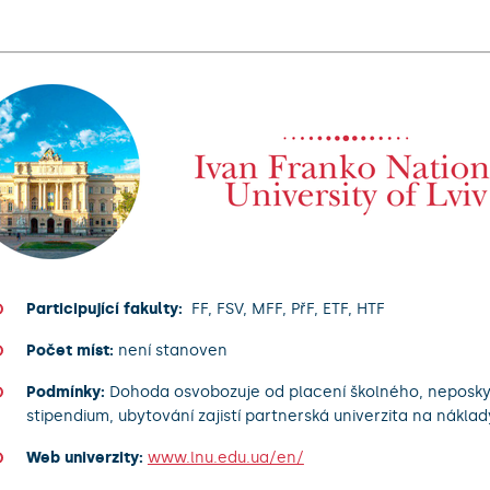
Participující fakulty:
FF, FSV, MFF, PřF, ETF, HTF
Počet míst:
není stanoven
Podmínky:
Dohoda osvobozuje od placení školného, neposky
stipendium, ubytování zajistí partnerská univerzita na nákla
Web univerzity:
www.lnu.edu.ua/en/