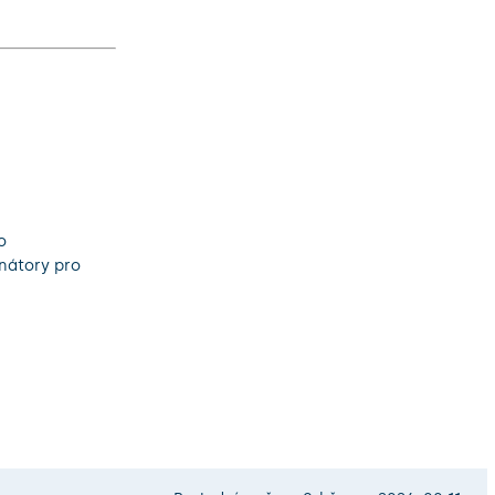
o
inátory pro