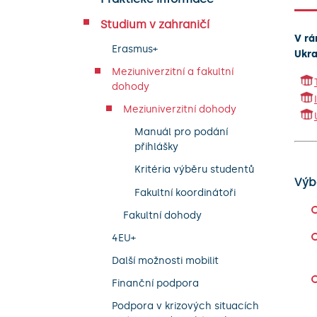
Studium v zahraničí
V rá
Erasmus+
Ukra
Meziuniverzitní a fakultní
dohody
Meziuniverzitní dohody
Manuál pro podání
přihlášky
Kritéria výběru studentů
Výbě
Fakultní koordinátoři
Fakultní dohody
4EU+
Další možnosti mobilit
Finanční podpora
Podpora v krizových situacích