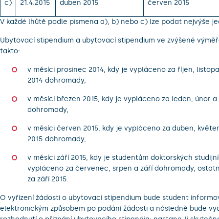
c)
21.4.2015
duben 2015
červen 2015
V každé lhůtě podle písmena a), b) nebo c) lze podat nejvýše j
Ubytovací stipendium a ubytovací stipendium ve zvýšené výměř
takto:
v měsíci prosinec 2014, kdy je vypláceno za říjen, listop
2014 dohromady,
v měsíci březen 2015, kdy je vypláceno za leden, únor a
dohromady,
v měsíci červen 2015, kdy je vypláceno za duben, květe
2015 dohromady,
v měsíci září 2015, kdy je studentům doktorských studij
vypláceno za červenec, srpen a září dohromady, ostat
za září 2015.
O vyřízení žádosti o ubytovací stipendium bude student inform
elektronickým způsobem po podání žádosti a následně bude v