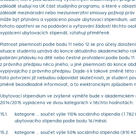
základě studují na UK část studijního programu, a které v oblasti
základě mezinárodní nebo meziuniverzitní smlouvy požívají práv
může být přiznáno a vypláceno pouze ubytovací stipendium; us
tohoto opatření se na podávání a vyřizování žádostí těchto osob
vyplácení ubytovacích stipendií, vztahují přiměřeně.
Platnost písemností podle bodu 11 nebo 12 se pro účely doložení 
situace studenta uznává do konce aktuálního akademického roku
pobírání přídavku na dítě nebo čestné prohlášení podle bodu 11 
z právního předpisu něco jiného, u jiné písemnosti do konce obd
vyplývajícího z právního předpisu. Dojde-li k takové změně této 
tato potvrzení již nebudou odpovídat skutečnosti, je student po
změně bezodkladně informovat, a to elektronickým způsobem 
Ubytovací stipendium ve zvýšené výměře bude v akademickém
2014/2015 vypláceno ve dvou kategoriích v těchto hodnotách:
kategorie … součet výše 110% sociálního stipendia (1 782 
ubytovacího stipendia podle bodu 16/měsíc
kategorie … součet výše 50% sociálního stipendia (810 Kč