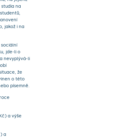
 studia na
 studentů,
tanovení
, jakož i na
sociální
, jde-li o
a nevyplývá-li
obí
situace, že
vinen o této
nebo písemně.
 roce
Kč) a výše
) a