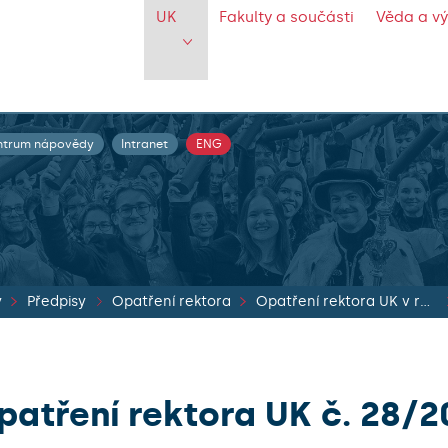
UK
Fakulty a součásti
Věda a v
ntrum nápovědy
Intranet
ENG
y
Předpisy
Opatření rektora
Opatření rektora UK v roce 2014
patření rektora UK č. 28/2