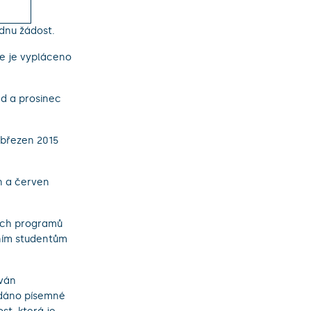
ednu žádost.
e je vypláceno
ad a prosinec
 březen 2015
n a červen
ních programů
ním studentům
ován
ydáno písemné