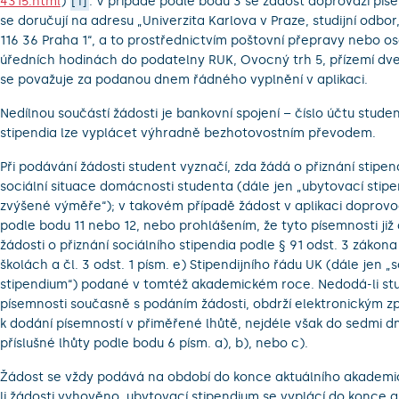
4315.html
)
. V případě podle bodu 3 se žádost doprovází pís
1
se doručují na adresu „Univerzita Karlova v Praze, studijní odbor
116 36 Praha 1“, a to prostřednictvím poštovní přepravy nebo o
úředních hodinách do podatelny RUK, Ovocný trh 5, přízemí dve
se považuje za podanou dnem řádného vyplnění v aplikaci.
Nedílnou součástí žádosti je bankovní spojení – číslo účtu stude
stipendia lze vyplácet výhradně bezhotovostním převodem.
Při podávání žádosti student vyznačí, zda žádá o přiznání stipen
sociální situace domácnosti studenta (dále jen „ubytovací stip
zvýšené výměře“); v takovém případě žádost v aplikaci doprovo
podle bodu 11 nebo 12, nebo prohlášením, že tyto písemnosti již d
žádosti o přiznání sociálního stipendia podle § 91 odst. 3 zákon
školách a čl. 3 odst. 1 písm. e) Stipendijního řádu UK (dále jen „s
stipendium“) podané v tomtéž akademickém roce. Nedodá-li st
písemnosti současně s podáním žádosti, obdrží elektronickým 
k dodání písemností v přiměřené lhůtě, nejdéle však do sedmi d
příslušné lhůty podle bodu 6 písm. a), b), nebo c).
Žádost se vždy podává na období do konce aktuálního akademic
li žádosti vyhověno, ubytovací stipendium se vyplácí do konce a