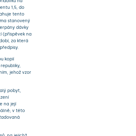
přídavku na
entu 1,5, do
ahuje tento
nima stanovený
čerpány dávky
í (příspěvek na
dobí, za která
předpisy.
u kopií
republiky,
ním, jehož vzor
alý pobyt,
rzení
 na její
álně; v této
ožadovaná
, na jejichž