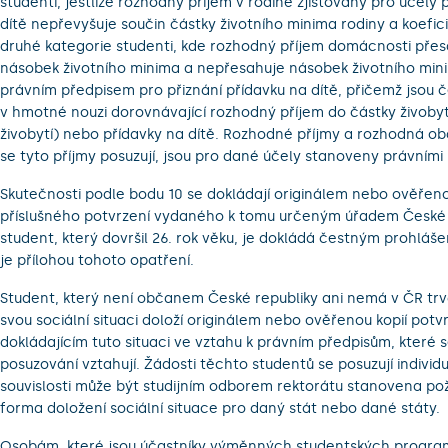
studenti, jestliže rozhodný příjem v rodině zjišťovaný pro účely 
dítě nepřevyšuje součin částky životního minima rodiny a koefici
druhé kategorie studenti, kde rozhodný příjem domácnosti přes
násobek životního minima a nepřesahuje násobek životního mi
právním předpisem pro přiznání přídavku na dítě, přičemž jsou 
v hmotné nouzi dorovnávající rozhodný příjem do částky živobyt
živobytí) nebo přídavky na dítě. Rozhodné příjmy a rozhodná ob
se tyto příjmy posuzují, jsou pro dané účely stanoveny právními 
Skutečnosti podle bodu 10 se dokládají originálem nebo ověřeno
příslušného potvrzení vydaného k tomu určeným úřadem České 
student, který dovršil 26. rok věku, je dokládá čestným prohláše
je přílohou tohoto opatření.
Student, který není občanem České republiky ani nemá v ČR trv
svou sociální situaci doloží originálem nebo ověřenou kopií potv
dokládajícím tuto situaci ve vztahu k právním předpisům, které se
posuzování vztahují. Žádosti těchto studentů se posuzují individu
souvislosti může být studijním odborem rektorátu stanovena p
forma doložení sociální situace pro daný stát nebo dané státy.
Osobám, které jsou účastníky výměnných studentských programů