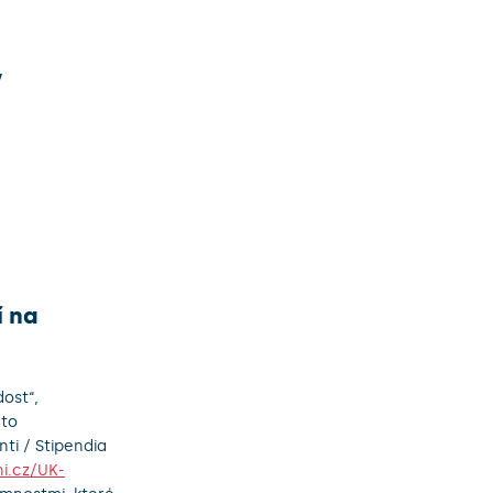
v
í na
ost“,
 to
ti / Stipendia
i.cz/UK-