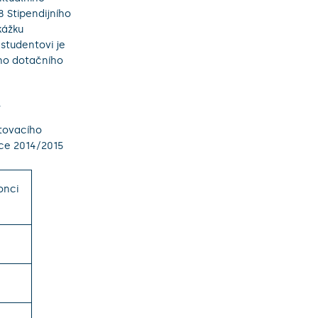
8 Stipendijního
kážku
studentovi je
ého dotačního
.
ytovacího
ce 2014/2015
onci