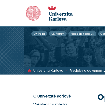
UK Point
UK Forum
Nadační fond UK
Ce
Univerzita Karlova
Předpisy a dokument
O
O Univerzitě Karlově
Veřejnost a média