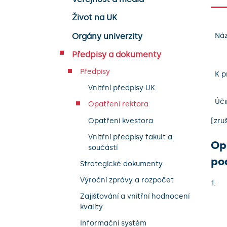
Život na UK
Orgány univerzity
Náz
Předpisy a dokumenty
Předpisy
K p
Vnitřní předpisy UK
Úči
Opatření rektora
Opatření kvestora
[zru
Vnitřní předpisy fakult a
Opa
součástí
po
Strategické dokumenty
Výroční zprávy a rozpočet
Zajišťování a vnitřní hodnocení
kvality
Informační systém