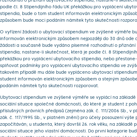
rozhodnutí o přiznání ubytovacího stipendia; nastane-li skutečno
podle čl. 8 Stipendijního řádu UK překážkou pro vyplácení ubyt
stipendia, bude o tom student informován elektronickým způso
způsobem bude moci podáním námitek tyto skutečnosti rozporo
O vyřízení žádosti o ubytovací stipendium ve zvýšené výměře b
informován elektronickým způsobem nejpozději do 30 dnů ode 
žádosti a současně bude vydáno písemné rozhodnutí o přiznání
stipendia; nastane-li skutečnost, která je podle čl. 8 Stipendijn
překážkou pro vyplácení ubytovacího stipendia, nebo přestane-l
splňovat podmínky pro vyplácení ubytovacího stipendia ve zvý
takovém případě mu dále bude vypláceno ubytovací stipendium
student informován elektronickým způsobem a stejným způso
podáním námitek tyto skutečnosti rozporovat.
Ubytovací stipendium ve zvýšené výměře se vyplácí na základě
sociální situace společné domácnosti, do které je student z po
příslušných právních předpisů (zejména zák. č. 111/2006 Sb., v 
zák. č. 117/1995 Sb., v platném znění) pro účely posouzení výše 
započítáván; u studenta, který dovršil 26. rok věku, na základě 
sociální situace jeho vlastní domácnosti. Do první kategorie bu