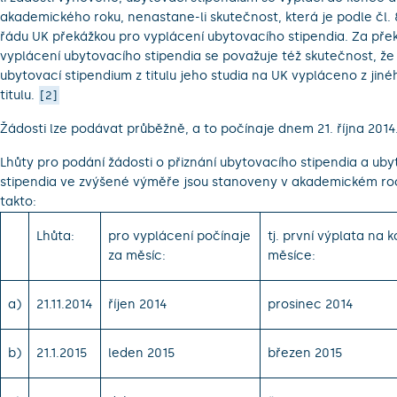
akademického roku, nenastane-li skutečnost, která je podle čl. 
řádu UK překážkou pro vyplácení ubytovacího stipendia. Za pře
vyplácení ubytovacího stipendia se považuje též skutečnost, že 
ubytovací stipendium z titulu jeho studia na UK vypláceno z jin
titulu.
2
Žádosti lze podávat průběžně, a to počínaje dnem 21. října 2014
Lhůty pro podání žádosti o přiznání ubytovacího stipendia a ub
stipendia ve zvýšené výměře jsou stanoveny v akademickém ro
takto:
Lhůta:
pro vyplácení počínaje
tj. první výplata na k
za měsíc:
měsíce:
a)
21.11.2014
říjen 2014
prosinec 2014
b)
21.1.2015
leden 2015
březen 2015