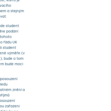
st, která je
ovacího
bem a stejným
vat.
ude student
dne podání
 tohoto
ího řádu UK
i student
šené výměře (v
), bude o tom
bem bude moci
 posouzení
hledu
platném znění a
příjmů
posouzení
dou zařazeni