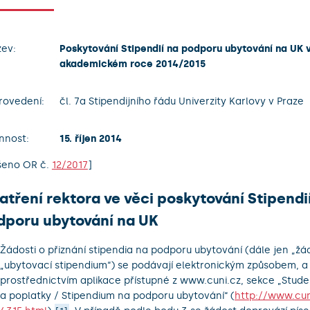
ev:
Poskytování Stipendií na podporu ubytování na UK 
akademickém roce 2014/2015
rovedení:
čl. 7a Stipendijního řádu Univerzity Karlovy v Praze
nnost:
15. říjen 2014
šeno OR č.
12/2017
]
tření rektora ve věci poskytování Stipendi
dporu ubytování na UK
Žádosti o přiznání stipendia na podporu ubytování (dále jen „žád
„ubytovací stipendium“) se podávají elektronickým způsobem, a
prostřednictvím aplikace přístupné z www.cuni.cz, sekce „Studen
a poplatky / Stipendium na podporu ubytování“ (
http://www.cun