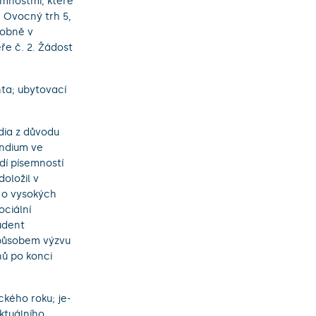
emnostmi, které
, Ovocný trh 5,
sobně v
ře č. 2. Žádost
nta; ubytovací
dia z důvodu
endium ve
dí písemností
oložil v
a o vysokých
ociální
udent
způsobem výzvu
nů po konci
kého roku; je-
ktuálního