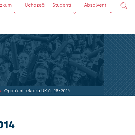
ýzkum
Uchazeči
Studenti
Absolventi
Opatření rektora UK č. 28/2014
014