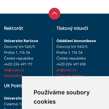
Rektorát
Tiskový mluvčí
Univerzita Karlova
Oddělení komunikace
Ovocný trh 560/5
Ovocný trh 560/5
Praha 1, 116 36
Praha 1, 116 36
Česká republika
Česká republika
+420 224 491 111
+420 224 491 618
uk@cuni.cz
pr@cuni.cz
Podatelna
Tiskové zprávy
UK Point
VŠECHNY KONTAKTY
Používáme soubory
Univerzita Karlova
MÁM DOTAZ
cookies
Celetná 13