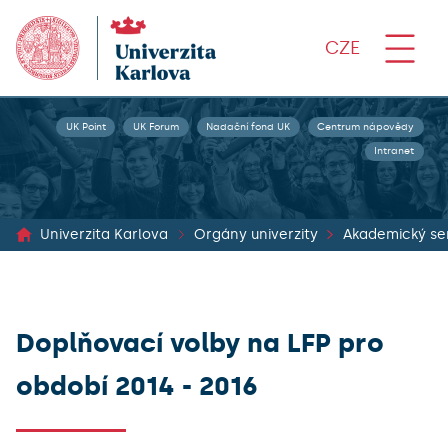
CZE
UK Point
UK Forum
Nadační fond UK
Centrum nápovědy
Intranet
Univerzita Karlova
Orgány univerzity
Akademický se
Doplňovací volby na LFP pro
období 2014 - 2016