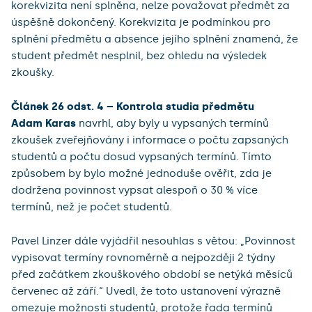
korekvizita není splněna, nelze považovat předmět za
úspěšně dokončený. Korekvizita je podmínkou pro
splnění předmětu a absence jejího splnění znamená, že
student předmět nesplnil, bez ohledu na výsledek
zkoušky.
Článek 26 odst. 4 – Kontrola studia předmětu
Adam Karas
navrhl, aby byly u vypsaných termínů
zkoušek zveřejňovány i informace o počtu zapsaných
studentů a počtu dosud vypsaných termínů. Tímto
způsobem by bylo možné jednoduše ověřit, zda je
dodržena povinnost vypsat alespoň o 30 % více
termínů, než je počet studentů.
Pavel Linzer dále vyjádřil nesouhlas s větou: „Povinnost
vypisovat termíny rovnoměrně a nejpozději 2 týdny
před začátkem zkouškového období se netýká měsíců
červenec až září.“ Uvedl, že toto ustanovení výrazně
omezuje možnosti studentů, protože řada termínů