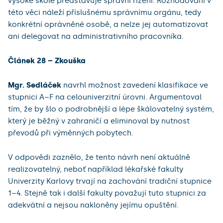
vysoké škole představuje správní řízení. Rozhodování v
této věci náleží příslušnému správnímu orgánu, tedy
konkrétní oprávněné osobě, a nelze jej automatizovat
ani delegovat na administrativního pracovníka.
Článek 28 – Zkouška
Mgr. Sedláček
navrhl možnost zavedení klasifikace ve
stupnici A–F na celouniverzitní úrovni. Argumentoval
tím, že by šlo o podrobnější a lépe škálovatelný systém,
který je běžný v zahraničí a eliminoval by nutnost
převodů při výměnných pobytech.
V odpovědi zaznělo, že tento návrh není aktuálně
realizovatelný, neboť například lékařské fakulty
Univerzity Karlovy trvají na zachování tradiční stupnice
1–4. Stejně tak i další fakulty považují tuto stupnici za
adekvátní a nejsou nakloněny jejímu opuštění.