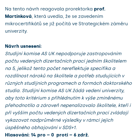
Na tento návrh reagovala prorektorka
prof.
Martínková
, která uvedla, že se zavedením
mikrocertifikátů se již počítá ve Strategickém záměru
univerzity.
Návrh usnesení:
Studijní komise AS UK nepodporuje zastropováním
počtu vedených dizertačních prací jedním školitelem
na 5, jelikož tento počet nereflektuje specifika a
rozdílnost nároků na školitele a potřeb studujících v
různých studijních programech a formách doktorského
studia. Studijní komise AS UK žádá vedení univerzity,
aby toto kritérium s přihlédnutím k výše zmíněnému
přehodnotilo a zároveň nepenalizovalo školitele, kteří i
při vyšším počtu vedených dizertačních prací zvládají
vykazovat nadprůměrné výsledky v rámci jejich
úspěšného obhajování v SDS+1.
Hlasování: 14 pro – 0 proti – 6 zdrž.