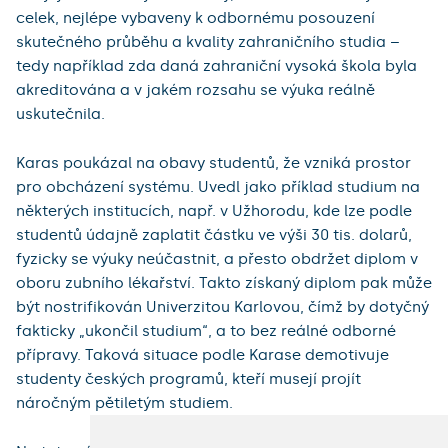
celek, nejlépe vybaveny k odbornému posouzení
skutečného průběhu a kvality zahraničního studia –
tedy například zda daná zahraniční vysoká škola byla
akreditována a v jakém rozsahu se výuka reálně
uskutečnila.
Karas poukázal na obavy studentů, že vzniká prostor
pro obcházení systému. Uvedl jako příklad studium na
některých institucích, např. v Užhorodu, kde lze podle
studentů údajně zaplatit částku ve výši 30 tis. dolarů,
fyzicky se výuky neúčastnit, a přesto obdržet diplom v
oboru zubního lékařství. Takto získaný diplom pak může
být nostrifikován Univerzitou Karlovou, čímž by dotyčný
fakticky „ukončil studium“, a to bez reálné odborné
přípravy. Taková situace podle Karase demotivuje
studenty českých programů, kteří musejí projít
náročným pětiletým studiem.