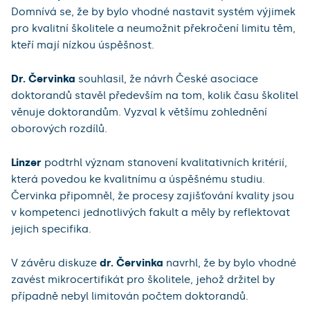
Domnívá se, že by bylo vhodné nastavit systém výjimek
pro kvalitní školitele a neumožnit překročení limitu těm,
kteří mají nízkou úspěšnost.
Dr. Červinka
souhlasil, že návrh České asociace
doktorandů stavěl především na tom, kolik času školitel
věnuje doktorandům. Vyzval k většímu zohlednění
oborových rozdílů.
Linzer
podtrhl význam stanovení kvalitativních kritérií,
která povedou ke kvalitnímu a úspěšnému studiu.
Červinka připomněl, že procesy zajišťování kvality jsou
v kompetenci jednotlivých fakult a měly by reflektovat
jejich specifika.
V závěru diskuze
dr. Červinka
navrhl, že by bylo vhodné
zavést mikrocertifikát pro školitele, jehož držitel by
případně nebyl limitován počtem doktorandů.