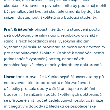
ukončení. Stanovením pevného limitu by podle něj mohli
být penalizováni kvalitní školitelé a mohlo by dojít ke
snížení dostupnosti školitelů pro budoucí studenty.
Prof. Krištoufek
připustil, že tlak na stanovení počtu
pěti doktorandů je silný napříč republikou a vznikl v
rámci širších koordinací mezi vysokými školami.
Významnější diskuse probíhala zejména nad omezením
pro nehabilitované školitele. Osobně k dané věci nemá
jednoznačně vyhraněný postoj, neboť návrh
nezohledňuje všechny aspekty distribuce doktorandů.
Linzer
konstatoval, že UK jako největší univerzita by při
nastavování těchto parametrů měla zvažovat i
důsledky pro celé obory a širší přístup ke vzdělání.
Upozornil, že snížením počtu školitelných doktorandů
se přirozeně sníží počet vzdělávaných osob, což může
mít negativní dopady i z hlediska celospolečenské