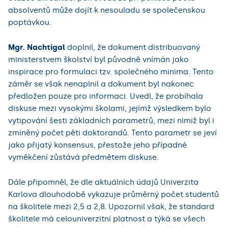
absolventů může dojít k nesouladu se společenskou
poptávkou.
Mgr. Nachtigal
doplnil, že dokument distribuovaný
ministerstvem školství byl původně vnímán jako
inspirace pro formulaci tzv. společného minima. Tento
záměr se však nenaplnil a dokument byl nakonec
předložen pouze pro informaci. Uvedl, že probíhala
diskuse mezi vysokými školami, jejímž výsledkem bylo
vytipování šesti základních parametrů, mezi nimiž byl i
zmíněný počet pěti doktorandů. Tento parametr se jeví
jako přijatý konsensus, přestože jeho případné
vyměkčení zůstává předmětem diskuse.
Dále připomněl, že dle aktuálních údajů Univerzita
Karlova dlouhodobě vykazuje průměrný počet studentů
na školitele mezi 2,5 a 2,8. Upozornil však, že standard
školitele má celouniverzitní platnost a týká se všech