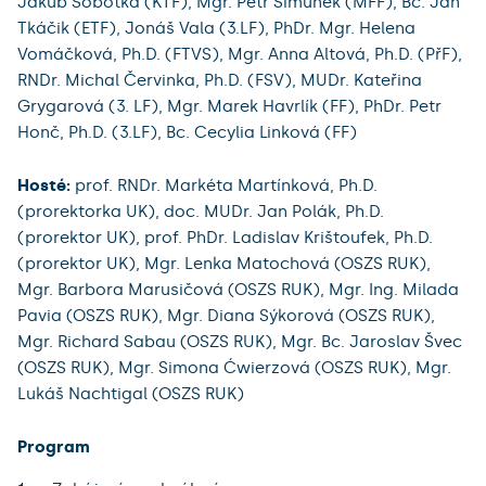
Jakub Sobotka (KTF), Mgr. Petr Šimůnek (MFF), Bc. Jan
Tkáčik (ETF), Jonáš Vala (3.LF), PhDr. Mgr. Helena
Vomáčková, Ph.D. (FTVS), Mgr. Anna Altová, Ph.D. (PřF),
RNDr. Michal Červinka, Ph.D. (FSV), MUDr. Kateřina
Grygarová (3. LF), Mgr. Marek Havrlík (FF), PhDr. Petr
Honč, Ph.D. (3.LF), Bc. Cecylia Linková (FF)
Hosté:
prof. RNDr. Markéta Martínková, Ph.D.
(prorektorka UK), doc. MUDr. Jan Polák, Ph.D.
(prorektor UK), prof. PhDr. Ladislav Krištoufek, Ph.D.
(prorektor UK), Mgr. Lenka Matochová (OSZS RUK),
Mgr. Barbora Marusičová (OSZS RUK), Mgr. Ing. Milada
Pavia (OSZS RUK), Mgr. Diana Sýkorová (OSZS RUK),
Mgr. Richard Sabau (OSZS RUK), Mgr. Bc. Jaroslav Švec
(OSZS RUK), Mgr. Simona Ćwierzová (OSZS RUK), Mgr.
Lukáš Nachtigal (OSZS RUK)
Program