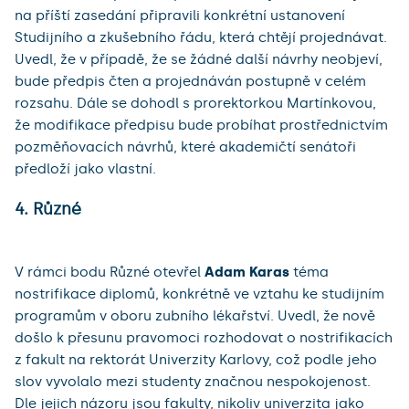
na příští zasedání připravili konkrétní ustanovení
Studijního a zkušebního řádu, která chtějí projednávat.
Uvedl, že v případě, že se žádné další návrhy neobjeví,
bude předpis čten a projednáván postupně v celém
rozsahu. Dále se dohodl s prorektorkou Martínkovou,
že modifikace předpisu bude probíhat prostřednictvím
pozměňovacích návrhů, které akademičtí senátoři
předloží jako vlastní.
4. Různé
V rámci bodu Různé otevřel
Adam Karas
téma
nostrifikace diplomů, konkrétně ve vztahu ke studijním
programům v oboru zubního lékařství. Uvedl, že nově
došlo k přesunu pravomoci rozhodovat o nostrifikacích
z fakult na rektorát Univerzity Karlovy, což podle jeho
slov vyvolalo mezi studenty značnou nespokojenost.
Dle jejich názoru jsou fakulty, nikoliv univerzita jako