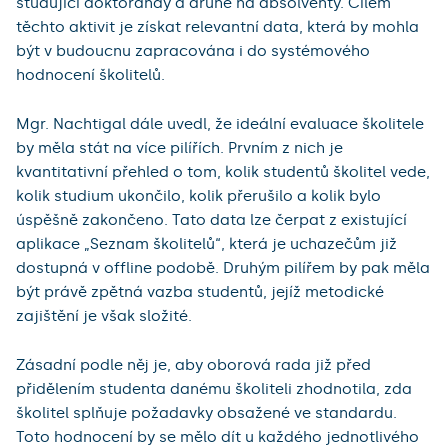
studující doktorandy a druhé na absolventy. Cílem
těchto aktivit je získat relevantní data, která by mohla
být v budoucnu zapracována i do systémového
hodnocení školitelů.
Mgr. Nachtigal dále uvedl, že ideální evaluace školitele
by měla stát na více pilířích. Prvním z nich je
kvantitativní přehled o tom, kolik studentů školitel vede,
kolik studium ukončilo, kolik přerušilo a kolik bylo
úspěšně zakončeno. Tato data lze čerpat z existující
aplikace „Seznam školitelů“, která je uchazečům již
dostupná v offline podobě. Druhým pilířem by pak měla
být právě zpětná vazba studentů, jejíž metodické
zajištění je však složité.
Zásadní podle něj je, aby oborová rada již před
přidělením studenta danému školiteli zhodnotila, zda
školitel splňuje požadavky obsažené ve standardu.
Toto hodnocení by se mělo dít u každého jednotlivého