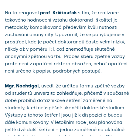
Na to reagoval
prof. Krištoufek
s tím, že realizace
takového hodnocení vztahu doktorand–školitel je
metodicky komplikovaná především kvůli nutnosti
zachování anonymity. Upozornil, že se pohybujeme v
prostředí, kde je počet doktorandů často velmi nízký,
někdy až v poměru 1:1, což znemožňuje skutečně
anonymní zpětnou vazbu. Proces sběru zpětné vazby
proto není v opatření rektora obsažen, neboť opatření
není určeno k popisu podrobných postupů.
Mgr. Nachtigal
, uvedl, že určitou formu zpětné vazby
od studentů univerzita zohledňuje, přičemž v současné
době probíhá dotazníkové šetření zaměřené na
studenty, kteří neúspěšně ukončili doktorské studium.
Výstupy z tohoto šetření jsou již k dispozici a budou
dále komunikovány. V letošním roce jsou plánována
ještě dvě další šetření – jedno zaměřené na aktuálně