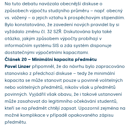
Na tuto debatu navázala obecnější diskuse o
způsobech výpočtu studijního průměru – např. obecný
vs. vážený – a jejich vztahu k prospěchovým stipendiím.
Bylo konstatováno, že zavedení nových pravidel by si
vyžádalo změnu čl. 32 SZŘ. Diskutována byla také
otázka, jakým způsobem výpočty probíhají v
informačním systému SIS a zda systém disponuje
dostatečnými výpočetními kapacitami.
Článek 20 – Minimální kapacita předmětu
Pavel Linzer
připomněl, že do návrhu bylo zapracováno
stanovisko z předchozí diskuse – tedy že minimální
kapacita se může stanovit pouze u povinně volitelných
nebo volitelných předmětů, nikoliv však u předmětů
povinných. Vyjádřil však obavu, že i takové ustanovení
může zasahovat do legitimního očekávání studentů,
kteří se na předmět chtějí zapsat. Upozornil zejména na
možné komplikace v případě opakovaného zápisu
předmětu.