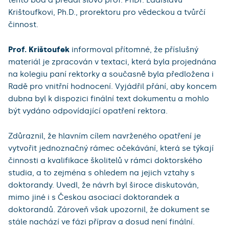
tento bod a předal slovo prof. PhDr. Ladislavu
Krištoufkovi, Ph.D., prorektoru pro vědeckou a tvůrčí
činnost.
Prof. Krištoufek
informoval přítomné, že příslušný
materiál je zpracován v textaci, která byla projednána
na kolegiu paní rektorky a současně byla předložena i
Radě pro vnitřní hodnocení. Vyjádřil přání, aby koncem
dubna byl k dispozici finální text dokumentu a mohlo
být vydáno odpovídající opatření rektora.
Zdůraznil, že hlavním cílem navrženého opatření je
vytvořit jednoznačný rámec očekávání, která se týkají
činnosti a kvalifikace školitelů v rámci doktorského
studia, a to zejména s ohledem na jejich vztahy s
doktorandy. Uvedl, že návrh byl široce diskutován,
mimo jiné i s Českou asociací doktorandek a
doktorandů. Zároveň však upozornil, že dokument se
stále nachází ve fázi příprav a dosud není finální.