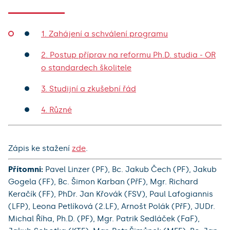
1. Zahájení a schválení programu
2. Postup příprav na reformu Ph.D. studia - OR
o standardech školitele
3. Studijní a zkušební řád
4. Různé
Zápis ke stažení
zde
.
Přítomni:
Pavel Linzer (PF), Bc. Jakub Čech (PF), Jakub
Gogela (FF), Bc. Šimon Karban (PřF), Mgr. Richard
Keračík (FF), PhDr. Jan Křovák (FSV), Paul Lafogiannis
(LFP), Leona Petlíková (2.LF), Arnošt Polák (PřF), JUDr.
Michal Říha, Ph.D. (PF), Mgr. Patrik Sedláček (FaF),