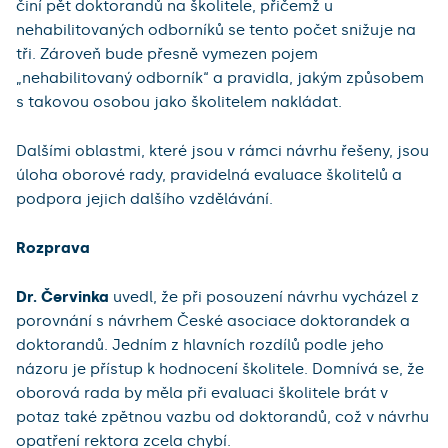
činí pět doktorandů na školitele, přičemž u
nehabilitovaných odborníků se tento počet snižuje na
tři. Zároveň bude přesně vymezen pojem
„nehabilitovaný odborník“ a pravidla, jakým způsobem
s takovou osobou jako školitelem nakládat.
Dalšími oblastmi, které jsou v rámci návrhu řešeny, jsou
úloha oborové rady, pravidelná evaluace školitelů a
podpora jejich dalšího vzdělávání.
Rozprava
Dr. Červinka
uvedl, že při posouzení návrhu vycházel z
porovnání s návrhem České asociace doktorandek a
doktorandů. Jedním z hlavních rozdílů podle jeho
názoru je přístup k hodnocení školitele. Domnívá se, že
oborová rada by měla při evaluaci školitele brát v
potaz také zpětnou vazbu od doktorandů, což v návrhu
opatření rektora zcela chybí.