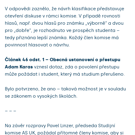
V odpovědi zaznělo, že návrh klasifikace představuje
otevření diskuse v rámci komise. V případě rovnosti
hlasů, např. dvou hlasů pro známku „výborně“ a dvou
pro „dobře“, je rozhodnuto ve prospěch studenta –
tedy přiznána lepší známka. Každý člen komise má
povinnost hlasovat o návrhu.
Článek 46 odst. 1 – Obecná ustanovení o přestupu
Adam Karas
vznesl dotaz, zda o povolení přestupu
může požádat i student, který má studium přerušeno.
Bylo potvrzeno, že ano – taková možnost je v souladu
se zákonem o vysokých školách.
– – –
Na závěr rozpravy Pavel Linzer, předseda Studijní
komise AS UK, požádal přítomné členy komise, aby si