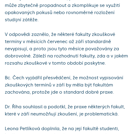
může zbytečně propadnout a zkomplikuje se využití
opakovaných pokusů nebo rovnoměrné rozložení
studijní zátěže.
V odpovědi zaznělo, že některé fakulty zkouškové
termíny v měsících červenec až září standardně
nevypisují, a proto jsou tyto měsíce považovány za
dobrovolné. Záleží na rozhodnutí fakulty, zda a v jakém
rozsahu zkouškové v tomto období poskytne.
Bc. Čech vyjádřil přesvědčení, že možnost vypisování
zkouškových termínů v září by měla být fakultám
zachována, protože jde o standard dobré praxe.
Dr. Říha souhlasil a podotkl, že praxe některých fakult,
které v září neumožňují zkoušení, je problematická.
Leona Petlíková doplnila, že na její fakultě studenti,