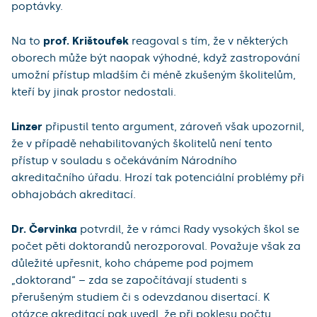
poptávky.
Na to
prof. Krištoufek
reagoval s tím, že v některých
oborech může být naopak výhodné, když zastropování
umožní přístup mladším či méně zkušeným školitelům,
kteří by jinak prostor nedostali.
Linzer
připustil tento argument, zároveň však upozornil,
že v případě nehabilitovaných školitelů není tento
přístup v souladu s očekáváním Národního
akreditačního úřadu. Hrozí tak potenciální problémy při
obhajobách akreditací.
Dr. Červinka
potvrdil, že v rámci Rady vysokých škol se
počet pěti doktorandů nerozporoval. Považuje však za
důležité upřesnit, koho chápeme pod pojmem
„doktorand“ – zda se započítávají studenti s
přerušeným studiem či s odevzdanou disertací. K
otázce akreditací pak uvedl, že při poklesu počtu