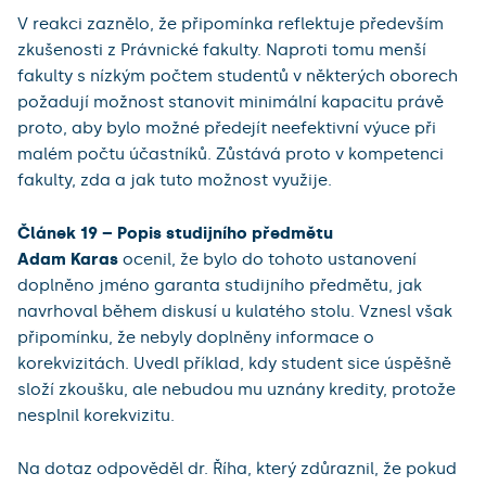
V reakci zaznělo, že připomínka reflektuje především
zkušenosti z Právnické fakulty. Naproti tomu menší
fakulty s nízkým počtem studentů v některých oborech
požadují možnost stanovit minimální kapacitu právě
proto, aby bylo možné předejít neefektivní výuce při
malém počtu účastníků. Zůstává proto v kompetenci
fakulty, zda a jak tuto možnost využije.
Článek 19 – Popis studijního předmětu
Adam Karas
ocenil, že bylo do tohoto ustanovení
doplněno jméno garanta studijního předmětu, jak
navrhoval během diskusí u kulatého stolu. Vznesl však
připomínku, že nebyly doplněny informace o
korekvizitách. Uvedl příklad, kdy student sice úspěšně
složí zkoušku, ale nebudou mu uznány kredity, protože
nesplnil korekvizitu.
Na dotaz odpověděl dr. Říha, který zdůraznil, že pokud