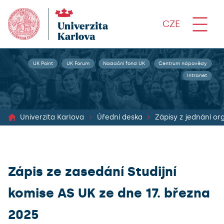
CZE
UK Point
UK Forum
Nadační fond UK
Centrum nápovědy
Intranet
Univerzita Karlova
Úřední deska
Zápis ze zasedání Studijní
komise AS UK ze dne 17. března
2025