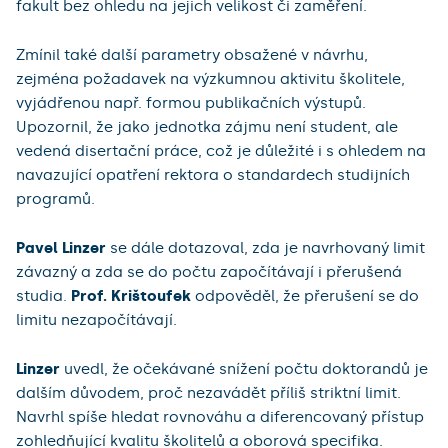
fakult bez ohledu na jejich velikost či zaměření.
Zmínil také další parametry obsažené v návrhu,
zejména požadavek na výzkumnou aktivitu školitele,
vyjádřenou např. formou publikačních výstupů.
Upozornil, že jako jednotka zájmu není student, ale
vedená disertační práce, což je důležité i s ohledem na
navazující opatření rektora o standardech studijních
programů.
Pavel Linzer
se dále dotazoval, zda je navrhovaný limit
závazný a zda se do počtu započítávají i přerušená
studia.
Prof. Krištoufek
odpověděl, že přerušení se do
limitu nezapočítávají.
Linzer
uvedl, že očekávané snížení počtu doktorandů je
dalším důvodem, proč nezavádět příliš striktní limit.
Navrhl spíše hledat rovnováhu a diferencovaný přístup
zohledňující kvalitu školitelů a oborová specifika.