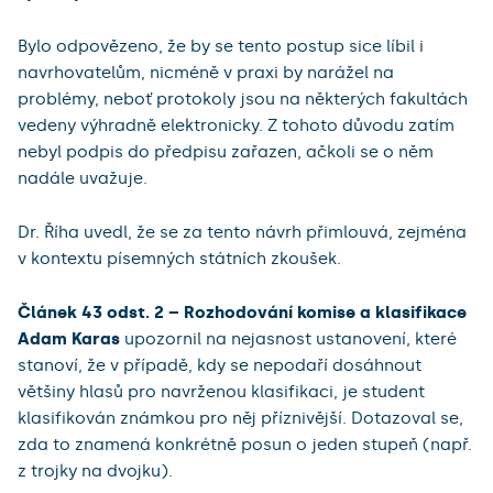
Bylo odpovězeno, že by se tento postup sice líbil i
navrhovatelům, nicméně v praxi by narážel na
problémy, neboť protokoly jsou na některých fakultách
vedeny výhradně elektronicky. Z tohoto důvodu zatím
nebyl podpis do předpisu zařazen, ačkoli se o něm
nadále uvažuje.
Dr. Říha uvedl, že se za tento návrh přimlouvá, zejména
v kontextu písemných státních zkoušek.
Článek 43 odst. 2 – Rozhodování komise a klasifikace
Adam Karas
upozornil na nejasnost ustanovení, které
stanoví, že v případě, kdy se nepodaří dosáhnout
většiny hlasů pro navrženou klasifikaci, je student
klasifikován známkou pro něj příznivější. Dotazoval se,
zda to znamená konkrétně posun o jeden stupeň (např.
z trojky na dvojku).