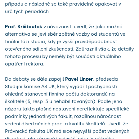
případu a následně se také pravidelně opakovat v
určitých periodách.
Prof. Krištoufek
v návaznosti uvedl, že jako možná
alternativa se jeví sběr zpětné vazby od studentů ve
finální fázi studia, kdy je vyšší pravděpodobnost
otevřeného sdílení zkušeností. Zdůraznil však, že detaily
tohoto procesu by neměly být součástí aktuálního
opatření rektora.
Do debaty se dále zapojil
Pavel Linzer
, předseda
Studijní komise AS UK, který vyjádřil pochybnosti
ohledně stanovení fixního počtu doktorandů na
školitele (5, resp. 3 u nehabilitovaných). Podle jeho
názoru takto plošné nastavení nereflektuje specifické
podmínky jednotlivých fakult, rozdílnou náročnost
vedení disertačních prací a kvalitu školitelů. Uvedl, že
Právnická fakulta UK má sice nejvyšší počet vedených
disertací, ale zároveň i nejvyšší míru úspěšného