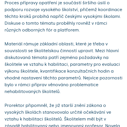
Proces přípravy opatření je součástí širšího úsilí o
podporu rozvoje vysokého školství, přičemž koordinace
těchto kroků probíhá napříč českými vysokými školami.
Diskuse o tomto tématu proběhly rovněž v rámci
různých odborných fór a platforem.
Materiál rámuje základní oblasti, které je třeba v
souvislosti se školitelskou činností upravit. Mezi hlavní
diskutovaná témata patří zejména požadavky na
školitele ve vztahu k habilitaci, parametry pro evaluaci
výkonu školitele, kvantifikace konzultačních hodin a
vhodné nastavení těchto parametrů. Nejvíce pozornosti
bylo v rámci příprav věnováno problematice
nehabilitovaných školitelů.
Prorektor připomněl, že již starší znění zákona o
vysokých školách stanovovalo určité očekávání ve
vztahu k habilitaci školitelů. Školitelem měl být v
zásadě habilitovaný nebo jmenovaný profesor. Novela